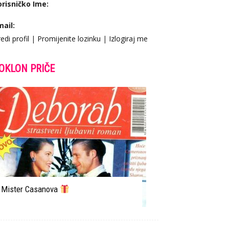
orisničko Ime:
mail:
edi profil
|
Promijenite lozinku
|
Izlogiraj me
OKLON PRIČE
Mister Casanova