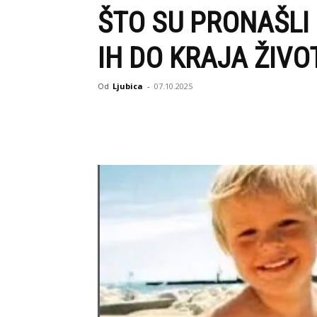
ŠTO SU PRONAŠLI
IH DO KRAJA ŽIVO
Od
Ljubica
-
07.10.2025