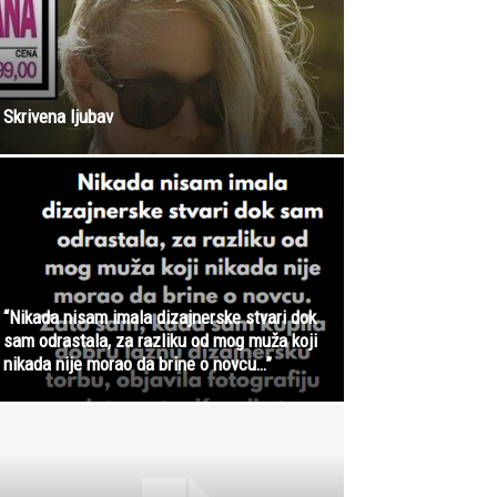
Skrivena ljubav
“Nikada nisam imala dizajnerske stvari dok
sam odrastala, za razliku od mog muža koji
nikada nije morao da brine o novcu…”