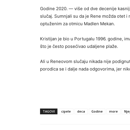
Godine 2020. — više od dve decenije kasnij
slučaj. Sumnjali su da je Rene možda otet 
optuženim za otmicu Madlen Mekan.
Kristijan je bio u Portugalu 1996. godine, im
što je često posećivao udaljene plaže.
Ali u Reneovom slučaju nikada nije podignu
porodica se i dalje nada odgovorima, jer nik
TAGOVI
cipele
deca
Godine
more
Nje