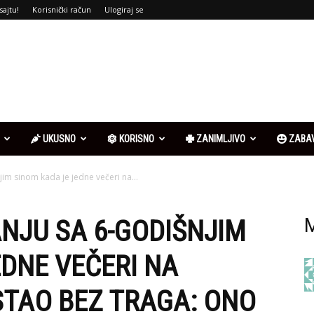
sajtu!
Korisnički račun
Ulogiraj se
UKUSNO
KORISNO
ZANIMLJIVO
ZABA
njim sinom kada je jedne večeri na...
ANJU SA 6-GODIŠNJIM
M
EDNE VEČERI NA
STAO BEZ TRAGA: ONO