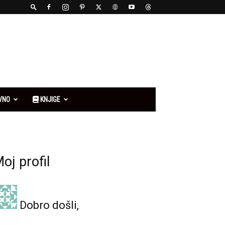
VNO
KNJIGE
oj profil
Dobro došli,