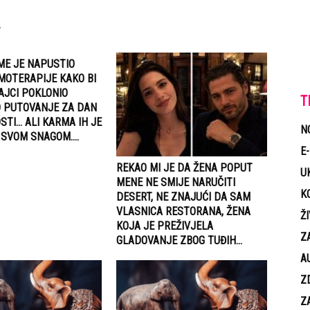
ME JE NAPUSTIO
MOTERAPIJE KAKO BI
AJCI POKLONIO
T
 PUTOVANJE ZA DAN
TI… ALI KARMA IH JE
N
SVOM SNAGOM....
E
REKAO MI JE DA ŽENA POPUT
U
MENE NE SMIJE NARUČITI
K
DESERT, NE ZNAJUĆI DA SAM
VLASNICA RESTORANA, ŽENA
Ž
KOJA JE PREŽIVJELA
Z
GLADOVANJE ZBOG TUĐIH...
A
Z
Z