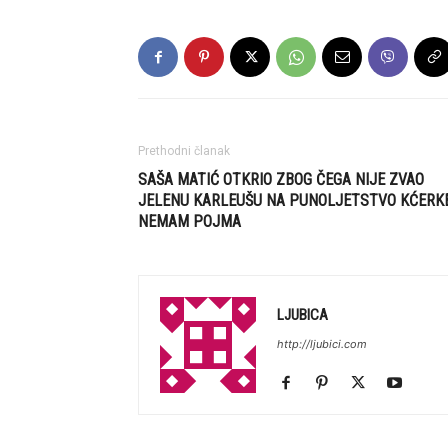
Prethodni članak
SAŠA MATIĆ OTKRIO ZBOG ČEGA NIJE ZVAO
JELENU KARLEUŠU NA PUNOLJETSTVO KĆERKE
NEMAM POJMA
LJUBICA
http://ljubici.com