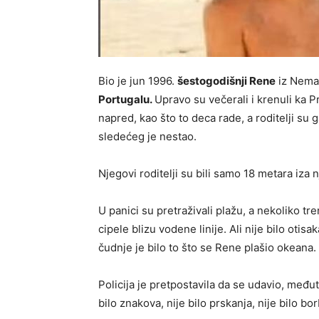
Bio je jun 1996.
šestogodišnji Rene
iz Nema
Portugalu.
Upravo su večerali i krenuli ka Pr
napred, kao što to deca rade, a roditelji su 
sledećeg je nestao.
Njegovi roditelji su bili samo 18 metara iza
U panici su pretraživali plažu, a nekoliko tr
cipele blizu vodene linije. Ali nije bilo otisa
čudnje je bilo to što se Rene plašio okeana.
Policija je pretpostavila da se udavio, među
bilo znakova, nije bilo prskanja, nije bilo bor