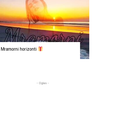
Mramorni horizonti
- Oglas -