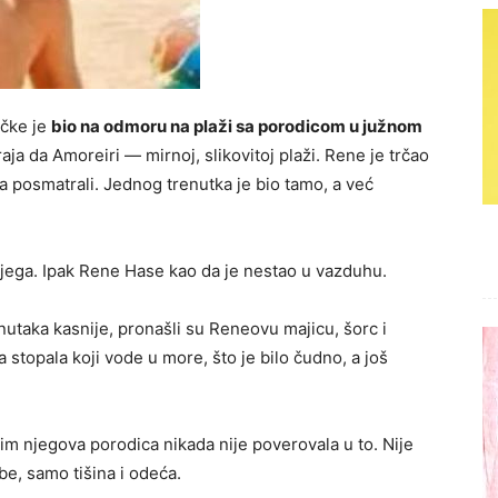
čke je
bio na odmoru na plaži sa porodicom u južnom
aja da Amoreiri — mirnoj, slikovitoj plaži. Rene je trčao
ga posmatrali. Jednog trenutka je bio tamo, a već
 njega. Ipak Rene Hase kao da je nestao u vazduhu.
enutaka kasnije, pronašli su Reneovu majicu, šorc i
ka stopala koji vode u more, što je bilo čudno, a još
tim njegova porodica nikada nije poverovala u to. Nije
be, samo tišina i odeća.