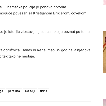
e — nemačka policija je ponovo otvorila
i moguće povezan sa Kristijanom Briklerom, čovekom
ao je istoriju zlostavljanja dece i bio je poznat po tome
ta optužnica. Danas bi Rene imao 35 godina, a njegova
o tek tako ne nestaje.
ga
porodica
roditelji
tišina