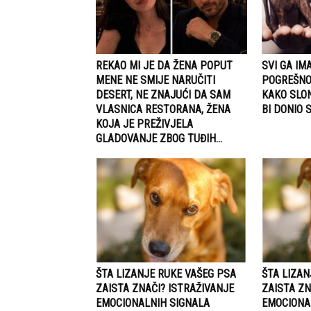
REKAO MI JE DA ŽENA POPUT
SVI GA IMA
MENE NE SMIJE NARUČITI
POGREŠNO 
DESERT, NE ZNAJUĆI DA SAM
KAKO SLON
VLASNICA RESTORANA, ŽENA
BI DONIO 
KOJA JE PREŽIVJELA
GLADOVANJE ZBOG TUĐIH...
ŠTA LIZANJE RUKE VAŠEG PSA
ŠTA LIZAN
ZAISTA ZNAČI? ISTRAŽIVANJE
ZAISTA ZN
EMOCIONALNIH SIGNALA
EMOCIONA