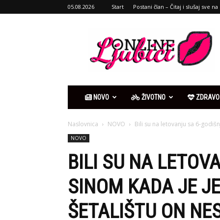
05.08.2026
Start
Postani član – Čitaj i slušaj sve na 
Ljubići
online
NOVO
ŽIVOTNO
ZDRAVO
Naslovnica
NOVO
Bili su na letovanju sa 6-godiš
NOVO
BILI SU NA LETOV
SINOM KADA JE J
ŠETALIŠTU ON NE