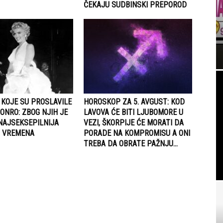
ČEKAJU SUDBINSKI PREPOROD
 KOJE SU PROSLAVILE
HOROSKOP ZA 5. AVGUST: KOD
ONRO: ZBOG NJIH JE
LAVOVA ĆE BITI LJUBOMORE U
NAJSEKSEPILNIJA
VEZI, ŠKORPIJE ĆE MORATI DA
H VREMENA
PORADE NA KOMPROMISU A ONI
TREBA DA OBRATE PAŽNJU...