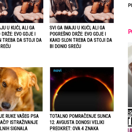
P
JU U KUĆI, ALI GA
SVI GA IMAJU U KUĆI, ALI GA
P
DRŽE: EVO GDJE I
POGREŠNO DRŽE: EVO GDJE I
 TREBA DA STOJI DA
KAKO SLON TREBA DA STOJI DA
SREĆU
BI DONIO SREĆU
JE RUKE VAŠEG PSA
TOTALNO POMRAČENJE SUNCA
AČI? ISTRAŽIVANJE
12. AVGUSTA DONOSI VELIKI
LNIH SIGNALA
PREOKRET: OVA 4 ZNAKA