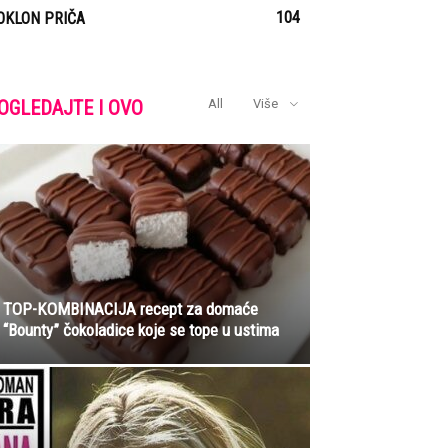
104
OKLON PRIČA
OGLEDAJTE I OVO
All
Više
TOP-KOMBINACIJA recept za domaće
“Bounty” čokoladice koje se tope u ustima