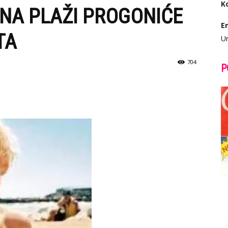
K
 NA PLAŽI PROGONIĆE
E
TA
Ur
704
P