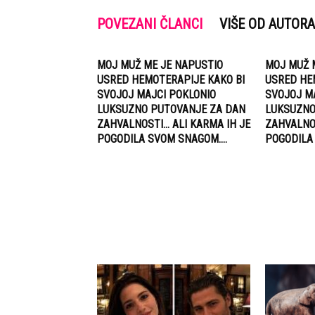
POVEZANI ČLANCI
VIŠE OD AUTORA
MOJ MUŽ ME JE NAPUSTIO
MOJ MUŽ 
USRED HEMOTERAPIJE KAKO BI
USRED HE
SVOJOJ MAJCI POKLONIO
SVOJOJ M
LUKSUZNO PUTOVANJE ZA DAN
LUKSUZNO
ZAHVALNOSTI… ALI KARMA IH JE
ZAHVALNOS
POGODILA SVOM SNAGOM....
POGODILA 