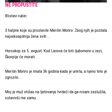
NE PROPUSTITE
Blistavi rubin
3 haljine koje su proslavile Merilin Monro: Zbog njih je postala
najseksepilnija žena svih...
Horoskop za 5. avgust: Kod Lavova će biti ljubomore u vezi,
Škorpije će morati...
Merilin Monro je imala 36 godina kada je umrla, a njeno telo je
zgrozilo...
Moj je muž otišao na ljetovanje tvrdeći da ga nisam zaslužila,
ostavivši me samu...