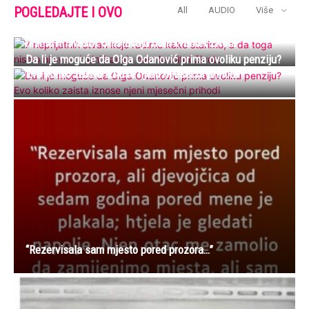
POGLEDAJTE I OVO
All
AUDIO
Više
7 neprijatnih stvari koje radimo kako starimo, a da toga
nismo ni svesni: Uništavaju nam kvalitet života
Da li je moguće da Olga Odanović prima ovoliku penziju?
Evo koliko zaista iznose njeni mjesečni prihodi
“Rezervisala sam mjesto pored prozora…”