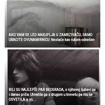
AKO VAM SE LED NAKUPLJA U ZAMRZIVAČU, SAMO
UBACITE OVUNAMIRNICU: Nestaće kao rukom odnešen
BILI SU NAJLEPŠI PAR BEOGRADA, o njihovoj ljubavi se
i danas priča: Uhvatila ga s drugom u krevetu pa mu se
OSVETILA a on...