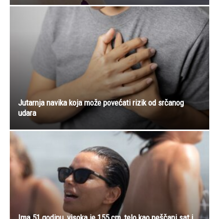
Jutarnja navika koja može povećati rizik od srčanog
udara
Ima 51 godinu, visoka je 155 cm, telo kao peščani sat i