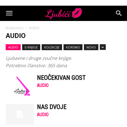
Naslovnica
AUDIO
AUDIO
AUDIO
E-KNJIGE
KOLEKCIJE
KORISNO
NOVO
Ljubavne i druge zvučne knjige.
Potrebno članstvo: 365 dana
NEOČEKIVAN GOST
AUDIO
NAS DVOJE
AUDIO