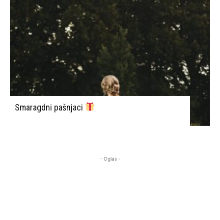
Smaragdni pašnjaci
- Oglas -