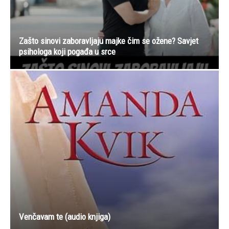
Zašto sinovi zaboravljaju majke čim se ožene? Savjet
psihologa koji pogađa u srce
Venčavam te (audio knjiga)