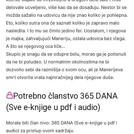
delovale ucveljeno, više kao da se dosađuju. Nestor bi se
možda sažalio na udovicu da nije znao koliko je pohlepna.
Eto, koliko sutra ona će saznati koliko je zapravo malo
nasledila. I to mu se činilo jedino fer. Uostalom, i njegova
je majka, zahvaljujući Maneriju, ostala udovica bez ičega.
A što se njegovog oca tiče…
Skupio je snagu da se odupre bolu, morao ga je potisnuti
da ne bi poludeo. U normalnim okolnostima ne bi
dozvolio sebi da razmišlja o svom ocu, ali je Manerijeva
smrt otvorila vrata najmračnijeg dela njegove duše.
Potrebno članstvo 365 DANA
(Sve e-knjige u pdf i audio)
Morate biti član nivo: 365 DANA (Sve e-knjige u pdf i
audio) za pristup ovom sadržaju.