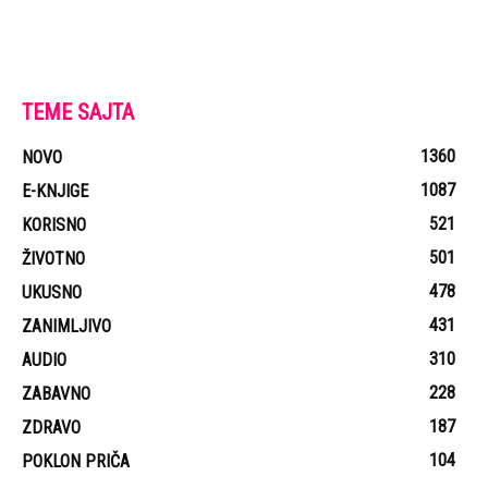
TEME SAJTA
1360
NOVO
1087
E-KNJIGE
521
KORISNO
501
ŽIVOTNO
478
UKUSNO
431
ZANIMLJIVO
310
AUDIO
228
ZABAVNO
187
ZDRAVO
104
POKLON PRIČA