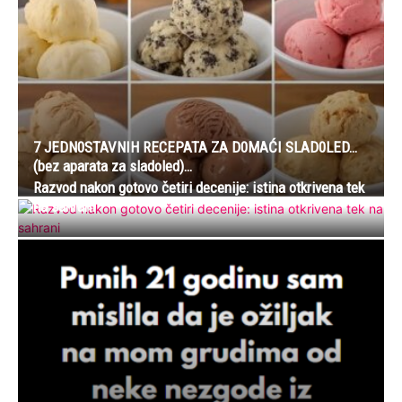
7 JEDN0STAVNIH RECEPATA ZA D0MAĆI SLAD0LED…
(bez aparata za sladoled)…
Razvod nakon gotovo četiri decenije: istina otkrivena tek
na sahrani