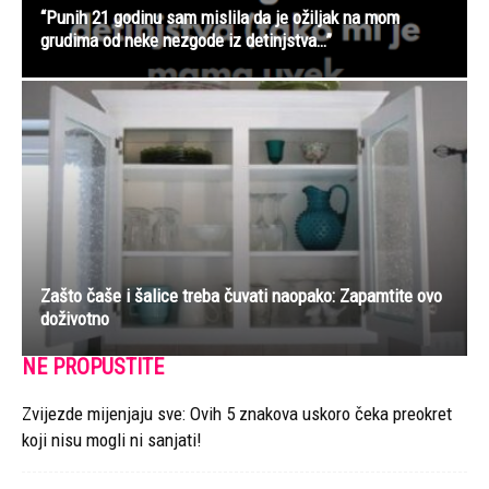
“Punih 21 godinu sam mislila da je ožiljak na mom
grudima od neke nezgode iz detinjstva…”
Zašto čaše i šalice treba čuvati naopako: Zapamtite ovo
doživotno
NE PROPUSTITE
Zvijezde mijenjaju sve: Ovih 5 znakova uskoro čeka preokret
koji nisu mogli ni sanjati!