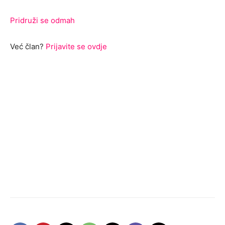
Pridruži se odmah
Već član?
Prijavite se ovdje