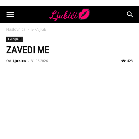
Naslovnica
E-KNJIGE
E-KNJIGE
ZAVEDI ME
Od
Ljubica
-
31.05.2026
423