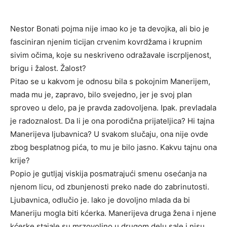
Nestor Bonati pojma nije imao ko je ta devojka, ali bio je
fasciniran njenim ticijan crvenim kovrdžama i krupnim
sivim očima, koje su neskriveno odražavale iscrpljenost,
brigu i žalost. Žalost?
Pitao se u kakvom je odnosu bila s pokojnim Manerijem,
mada mu je, zapravo, bilo svejedno, jer je svoj plan
sproveo u delo, pa je pravda zadovoljena. Ipak. prevladala
je radoznalost. Da li je ona porodična prijateljica? Hi tajna
Manerijeva ljubavnica? U svakom slučaju, ona nije ovde
zbog besplatnog pića, to mu je bilo jasno. Kakvu tajnu ona
krije?
Popio je gutljaj viskija posmatrajući smenu osećanja na
njenom licu, od zbunjenosti preko nade do zabrinutosti.
Ljubavnica, odlučio je. lako je dovoljno mlada da bi
Maneriju mogla biti kćerka. Manerijeva druga žena i njene
kćerke stajale su mrzovoljno u drugom delu sale i nisu