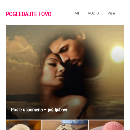
POGLEDAJTE I OVO
All
AUDIO
Više
Posle uspomena – još ljubavi