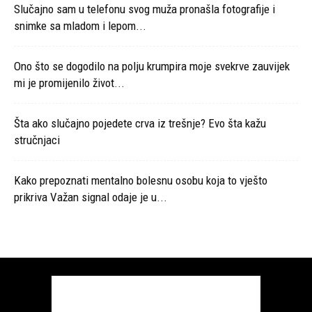
Slučajno sam u telefonu svog muža pronašla fotografije i
snimke sa mladom i lepom...
Ono što se dogodilo na polju krumpira moje svekrve zauvijek
mi je promijenilo život...
Šta ako slučajno pojedete crva iz trešnje? Evo šta kažu
stručnjaci
Kako prepoznati mentalno bolesnu osobu koja to vješto
prikriva Važan signal odaje je u...