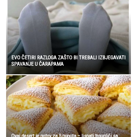
EVO ČETIRI RAZLOGA ZAŠTO BI TREBALI IZBJEGAVATI
SPAVANJE U ČARAPAMA
Ovaj desert je gotov za 5 minuta – lisnati trouglići sa