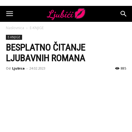
Naslovnica
E-KNJIGE
E-KNJIGE
BESPLATNO ČITANJE
LJUBAVNIH ROMANA
Od
Ljubica
-
24.02.2023
885