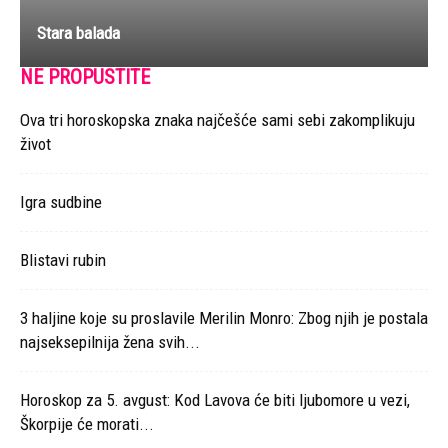
Stara balada
NE PROPUSTITE
Ova tri horoskopska znaka najčešće sami sebi zakomplikuju
život
Igra sudbine
Blistavi rubin
3 haljine koje su proslavile Merilin Monro: Zbog njih je postala
najseksepilnija žena svih...
Horoskop za 5. avgust: Kod Lavova će biti ljubomore u vezi,
Škorpije će morati...