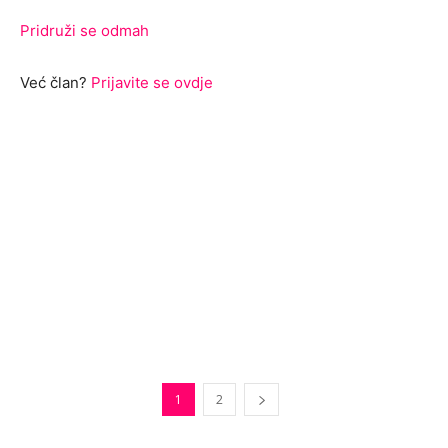
Pridruži se odmah
Već član?
Prijavite se ovdje
1
2