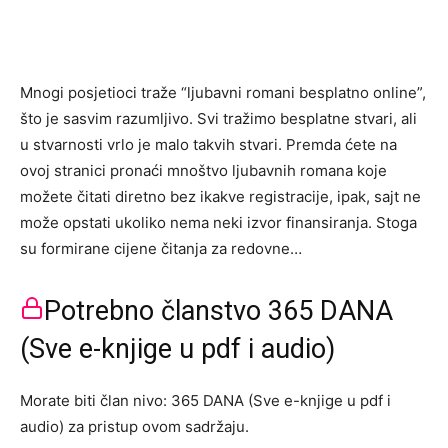
Mnogi posjetioci traže “ljubavni romani besplatno online”,
što je sasvim razumljivo. Svi tražimo besplatne stvari, ali
u stvarnosti vrlo je malo takvih stvari. Premda ćete na
ovoj stranici pronaći mnoštvo ljubavnih romana koje
možete čitati diretno bez ikakve registracije, ipak, sajt ne
može opstati ukoliko nema neki izvor finansiranja. Stoga
su formirane cijene čitanja za redovne…
Potrebno članstvo 365 DANA
(Sve e-knjige u pdf i audio)
Morate biti član nivo: 365 DANA (Sve e-knjige u pdf i
audio) za pristup ovom sadržaju.