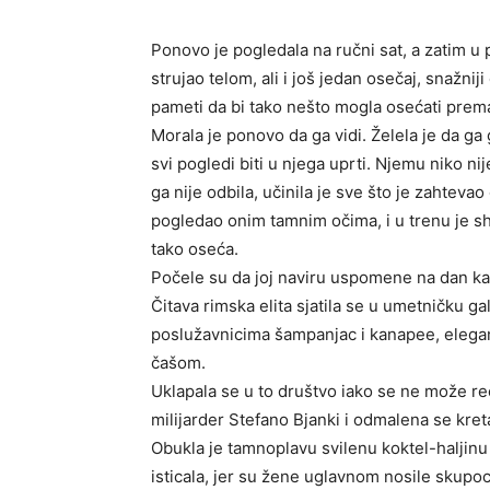
Ponovo je pogledala na ručni sat, a zatim u 
strujao telom, ali i još jedan osečaj, snažniji
pameti da bi tako nešto mogla osećati prem
Morala je ponovo da ga vidi. Želela je da ga
svi pogledi biti u njega uprti. Njemu niko ni
ga nije odbila, učinila je sve što je zahtevao
pogledao onim tamnim očima, i u trenu je sh
tako oseća.
Počele su da joj naviru uspomene na dan kad
Čitava rimska elita sjatila se u umetničku ga
poslužavnicima šampanjac i kanapee, elegan
čašom.
Uklapala se u to društvo iako se ne može re
milijarder Stefano Bjanki i odmalena se kret
Obukla je tamnoplavu svilenu koktel-haljin
isticala, jer su žene uglavnom nosile skupoce