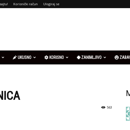
sajtu!
Korisnički račun
Ulogiraj se
UKUSNO
KORISNO
ZANIMLJIVO
ZABA
NICA
M
563