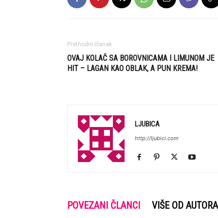
Prethodni članak
OVAJ KOLAČ SA BOROVNICAMA I LIMUNOM JE
HIT – LAGAN KAO OBLAK, A PUN KREMA!
LJUBICA
http://ljubici.com
POVEZANI ČLANCI
VIŠE OD AUTORA