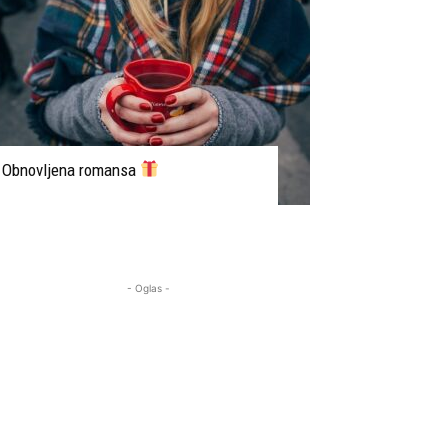
Obnovljena romansa
- Oglas -