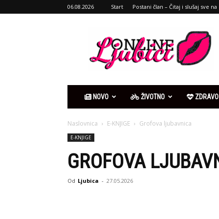
06.08.2026
Start
Postani član – Čitaj i slušaj sve na 
Ljubići
online
NOVO
ŽIVOTNO
ZDRAVO
Naslovnica
E-KNJIGE
Grofova ljubavnica
E-KNJIGE
GROFOVA LJUBAV
Od
Ljubica
-
27.05.2026