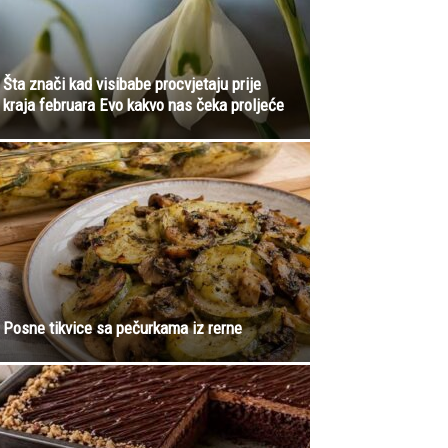
Šta znači kad visibabe procvjetaju prije
kraja februara Evo kakvo nas čeka proljeće
Posne tikvice sa pečurkama iz rerne