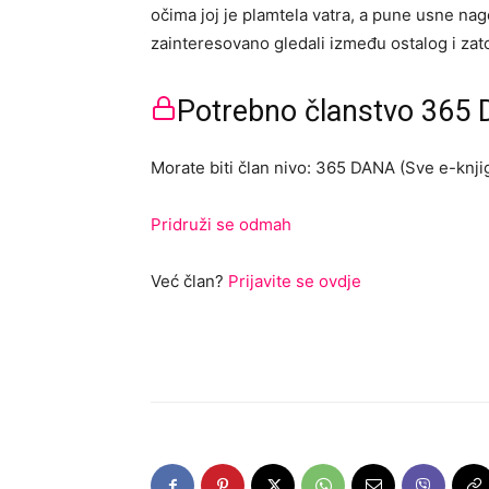
očima joj je plamtela vatra, a pune usne na
zainteresovano gledali između ostalog i zato
Potrebno članstvo 365 D
Morate biti član nivo: 365 DANA (Sve e-knjig
Pridruži se odmah
Već član?
Prijavite se ovdje