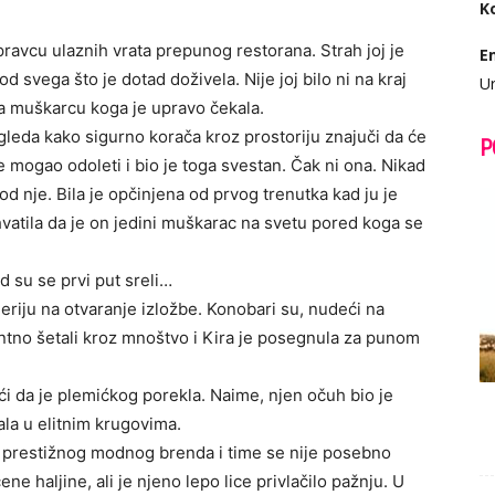
K
pravcu ulaznih vrata prepunog restorana. Strah joj je
E
 od svega što je dotad doživela. Nije joj bilo ni na kraj
Ur
a muškarcu koga je upravo čekala.
 gleda kako sigurno korača kroz prostoriju znajuči da će
P
je mogao odoleti i bio je toga svestan. Čak ni ona. Nikad
 od nje. Bila je opčinjena od prvog trenutka kad ju je
vatila da je on jedini muškarac na svetu pored koga se
 su se prvi put sreli…
leriju na otvaranje izložbe. Konobari su, nudeći na
tno šetali kroz mnoštvo i Kira je posegnula za punom
ći da je plemićkog porekla. Naime, njen očuh bio je
ala u elitnim krugovima.
u prestižnog modnog brenda i time se nije posebno
ne haljine, ali je njeno lepo lice privlačilo pažnju. U