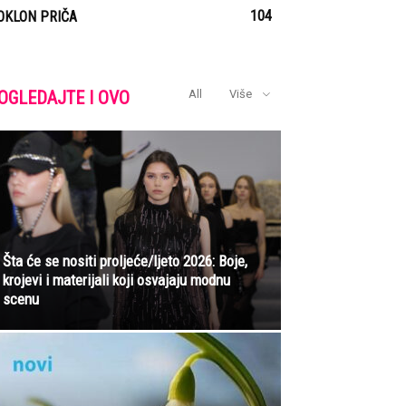
104
OKLON PRIČA
OGLEDAJTE I OVO
All
Više
Šta će se nositi proljeće/ljeto 2026: Boje,
krojevi i materijali koji osvajaju modnu
scenu