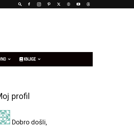
VNO
KNJIGE
oj profil
Dobro došli,