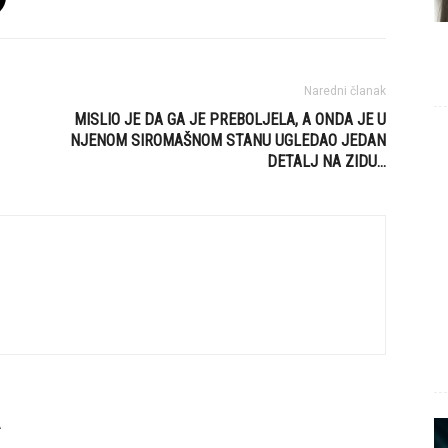
Naredni članak
MISLIO JE DA GA JE PREBOLJELA, A ONDA JE U
NJENOM SIROMAŠNOM STANU UGLEDAO JEDAN
DETALJ NA ZIDU…