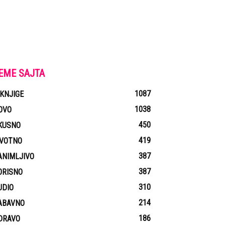
EME SAJTA
1087
-KNJIGE
1038
OVO
450
KUSNO
419
IVOTNO
387
ANIMLJIVO
387
ORISNO
310
UDIO
214
ABAVNO
186
DRAVO