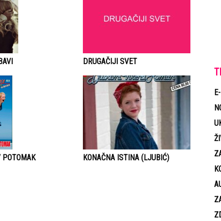
DRUGAČIJI SVET
BAVI
T
E
N
U
Ž
Z
V POTOMAK
KONAČNA ISTINA (LJUBIĆ)
K
A
Z
Z