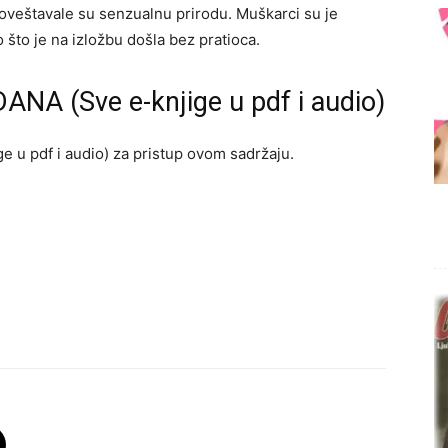
goveštavale su senzualnu prirodu. Muškarci su je
 što je na izložbu došla bez pratioca.
ANA (Sve e-knjige u pdf i audio)
e u pdf i audio) za pristup ovom sadržaju.