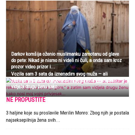
Darkov komšija oženio muslimanku zamotanu od glave
do pete: Nikad je nismo ni videli ni čuli, a onda sam kroz
prozor video prizor i...
Vozila sam 3 sata da iznenadim svog muža — ali
zaštitar je rekao: “Njegova žena je gore,” a zatim sam
vidjela drugu ženu kako...
NE PROPUSTITE
3 haljine koje su proslavile Merilin Monro: Zbog njih je postala
najseksepilnija žena svih...