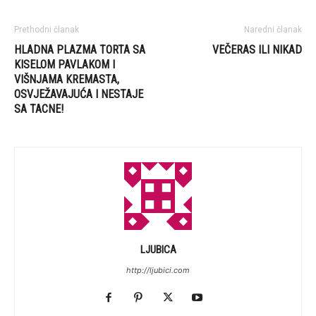
Prethodni članak
Naredni članak
HLADNA PLAZMA TORTA SA
VEČERAS ILI NIKAD
KISELOM PAVLAKOM I
VIŠNJAMA KREMASTA,
OSVJEŽAVAJUĆA I NESTAJE
SA TACNE!
LJUBICA
http://ljubici.com