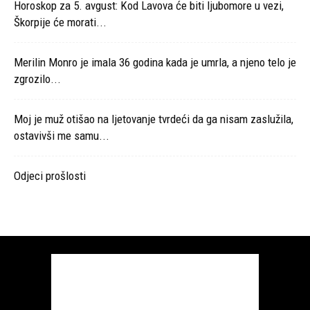
Horoskop za 5. avgust: Kod Lavova će biti ljubomore u vezi,
Škorpije će morati...
Merilin Monro je imala 36 godina kada je umrla, a njeno telo je
zgrozilo...
Moj je muž otišao na ljetovanje tvrdeći da ga nisam zaslužila,
ostavivši me samu...
Odjeci prošlosti