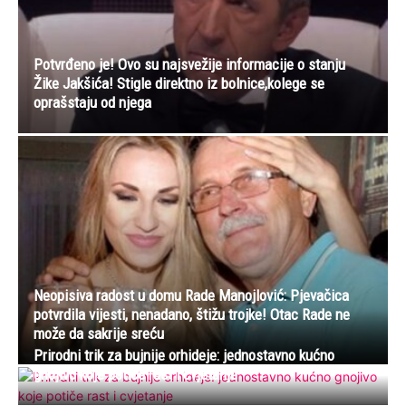
Potvrđeno je! Ovo su najsvežije informacije o stanju
Žike Jakšića! Stigle direktno iz bolnice,kolege se
oprašstaju od njega
Neopisiva radost u domu Rade Manojlović: Pjevačica
potvrdila vijesti, nenadano, štižu trojke! Otac Rade ne
može da sakrije sreću
Prirodni trik za bujnije orhideje: jednostavno kućno
gnojivo koje potiče rast i cvjetanje