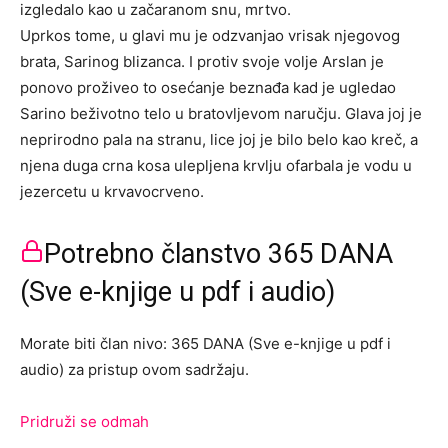
izgledalo kao u začaranom snu, mrtvo.
Uprkos tome, u glavi mu je odzvanjao vrisak njegovog
brata, Sarinog blizanca. I protiv svoje volje Arslan je
ponovo proživeo to osećanje beznađa kad je ugledao
Sarino beživotno telo u bratovljevom naručju. Glava joj je
neprirodno pala na stranu, lice joj je bilo belo kao kreč, a
njena duga crna kosa ulepljena krvlju ofarbala je vodu u
jezercetu u krvavocrveno.
Potrebno članstvo 365 DANA
(Sve e-knjige u pdf i audio)
Morate biti član nivo: 365 DANA (Sve e-knjige u pdf i
audio) za pristup ovom sadržaju.
Pridruži se odmah