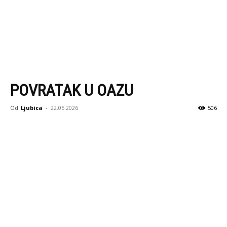
POVRATAK U OAZU
Od
Ljubica
-
22.05.2026
506