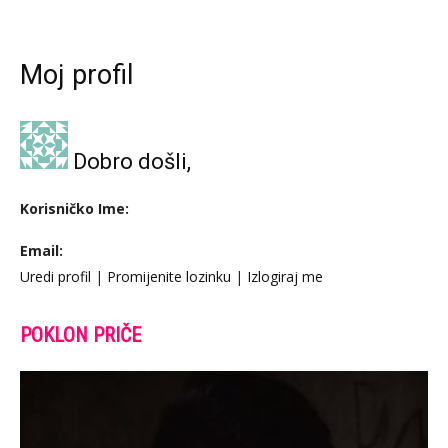
Moj profil
Dobro došli,
Korisničko Ime:
Email:
Uredi profil
|
Promijenite lozinku
|
Izlogiraj me
POKLON PRIČE