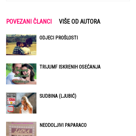
POVEZANI ČLANCI
VIŠE OD AUTORA
ODJECI PROŠLOSTI
TRIJUMF ISKRENIH OSEĆANJA
SUDBINA (LJUBIĆ)
NEODOLJIVI PAPARACO