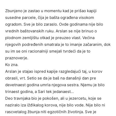
Zbunjeno je zastao u momentu kad je prišao kapiji
susedne parcele, čija je bašta ograđena visokom
ogradom. Sve je bilo zaraslo. Ovde godinama nije bilo
vrednih baštovanskih ruku. Arslan se nije brinuo o
plodnom zemljištu otkad je preuzeo vlast. Većina
njegovih podređenih smatrala je to imanje začaranim, dok
su im se oni racionalniji smejali tvrdeći da je to
praznoverje.
Ko zna.
Arslan je stajao ispred kapije razgledajući taj, u korov
obrasli, vrt. Setio se da je baš na današnji dan pre
devetnaest godina umrla njegova sestra. Njemu je bilo
trinaest godina, a Sari tek jedanaest…
Deo travnjaka bio je pokošen, ali u jezercetu, koje se
naziralo iza ižđikalog korova, nije bilo vode. Nije bilo ni
rascvetalog žbunja niti egzotičnih životinja. Sve je