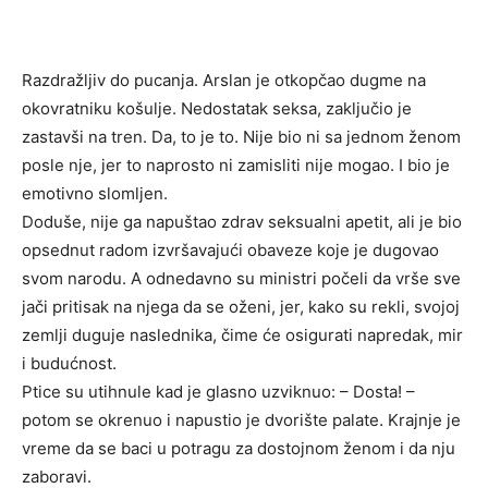
Razdražljiv do pucanja. Arslan je otkopčao dugme na
okovratniku košulje. Nedostatak seksa, zaključio je
zastavši na tren. Da, to je to. Nije bio ni sa jednom ženom
posle nje, jer to naprosto ni zamisliti nije mogao. I bio je
emotivno slomljen.
Doduše, nije ga napuštao zdrav seksualni apetit, ali je bio
opsednut radom izvršavajući obaveze koje je dugovao
svom narodu. A odnedavno su ministri počeli da vrše sve
jači pritisak na njega da se oženi, jer, kako su rekli, svojoj
zemlji duguje naslednika, čime će osigurati napredak, mir
i budućnost.
Ptice su utihnule kad je glasno uzviknuo: – Dosta! –
potom se okrenuo i napustio je dvorište palate. Krajnje je
vreme da se baci u potragu za dostojnom ženom i da nju
zaboravi.