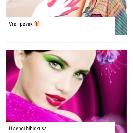
Vreli pesak
U senci hibiskusa