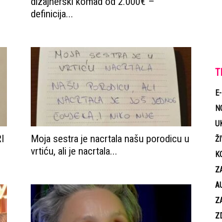
dizajnerski komad od 2.000€ –
definicija...
T
E
N
U
I
Moja sestra je nacrtala našu porodicu u
Ž
vrtiću, ali je nacrtala...
K
Z
A
Z
Z