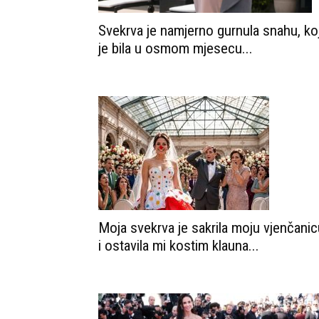
Svekrva je namjerno gurnula snahu, ko
je bila u osmom mjesecu...
Moja svekrva je sakrila moju vjenčanic
i ostavila mi kostim klauna...