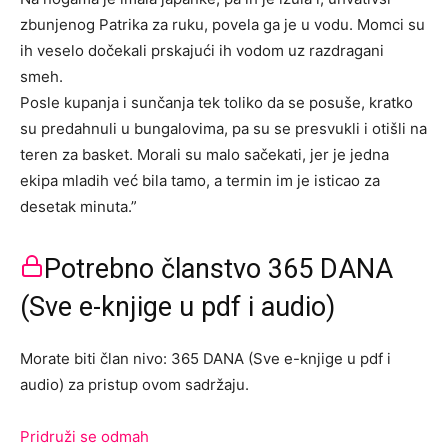
zbunjenog Patrika za ruku, povela ga je u vodu. Momci su
ih veselo dočekali prskajući ih vodom uz razdragani
smeh.
Posle kupanja i sunčanja tek toliko da se posuše, kratko
su predahnuli u bungalovima, pa su se presvukli i otišli na
teren za basket. Morali su malo sačekati, jer je jedna
ekipa mladih već bila tamo, a termin im je isticao za
desetak minuta.”
Potrebno članstvo 365 DANA
(Sve e-knjige u pdf i audio)
Morate biti član nivo: 365 DANA (Sve e-knjige u pdf i
audio) za pristup ovom sadržaju.
Pridruži se odmah