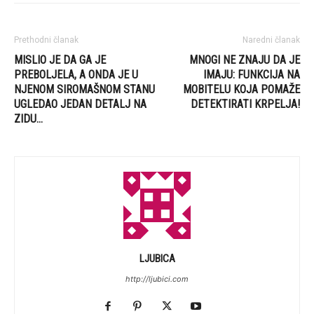
Prethodni članak
Naredni članak
MISLIO JE DA GA JE
MNOGI NE ZNAJU DA JE
PREBOLJELA, A ONDA JE U
IMAJU: FUNKCIJA NA
NJENOM SIROMAŠNOM STANU
MOBITELU KOJA POMAŽE
UGLEDAO JEDAN DETALJ NA
DETEKTIRATI KRPELJA!
ZIDU…
LJUBICA
http://ljubici.com