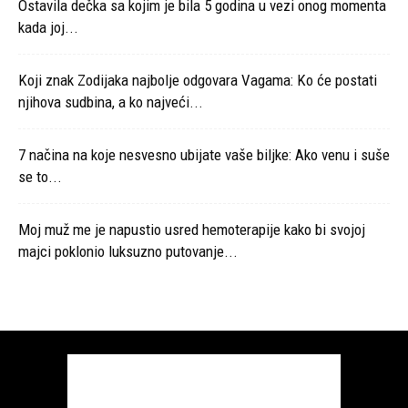
Ostavila dečka sa kojim je bila 5 godina u vezi onog momenta
kada joj...
Koji znak Zodijaka najbolje odgovara Vagama: Ko će postati
njihova sudbina, a ko najveći...
7 načina na koje nesvesno ubijate vaše biljke: Ako venu i suše
se to...
Moj muž me je napustio usred hemoterapije kako bi svojoj
majci poklonio luksuzno putovanje...