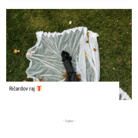
Ričardov raj
- Oglas -