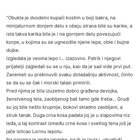
“Obukla je dvodelni kupaći kostim u boji bakra, na
minijaturnom donjem delu s obeju strana bile su karike, a
ista takva karika bila je i na gornjem delu povezujući
korpe, u kojima su se ugnezdile njene lepe, oble i bujne
dojke.
Izgledala je veoma lepo i… izazovno. Patrik i njegovi
prijatelji zagledali su se u nju, kao da je sad vide prvi put.
Zanemeli su prekinuvši svaku dotadašnju aktivnost, činilo
se da su se čak i morski talasi primirili.
Pred njima je bila izuzetno dobro građena devojka,
ženstvenog tela, zaobljenog baš tamo gde treba… Grudi
su joj bile nešto krupnije, bokovi skladno zaobljeni, a
struk tanak. Duga crna kosa padala joj je u slapovima niz
leđa, a taj kontrast između crne kose i svetlog tena još je
jače isticao Lorinu lepotu.
Na nogama je imala japanke, pa ih je izula i, uhvativši