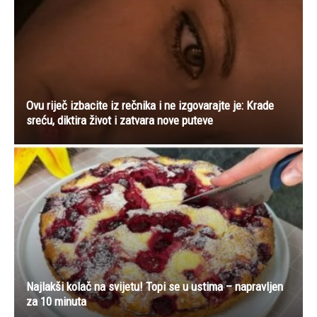
Ovu riječ izbacite iz rečnika i ne izgovarajte je: Krade
sreću, diktira život i zatvara nove puteve
Najlakši kolač na svijetu! Topi se u ustima – napravljen
za 10 minuta