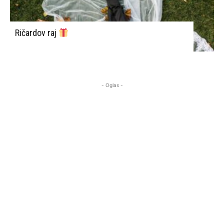
Ričardov raj
- Oglas -