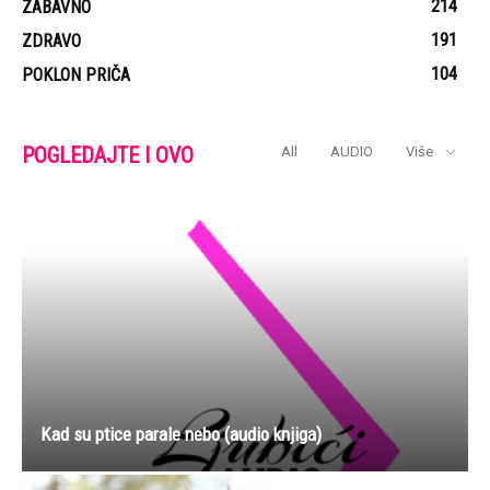
214
ZABAVNO
191
ZDRAVO
104
POKLON PRIČA
POGLEDAJTE I OVO
All
AUDIO
Više
Kad su ptice parale nebo (audio knjiga)