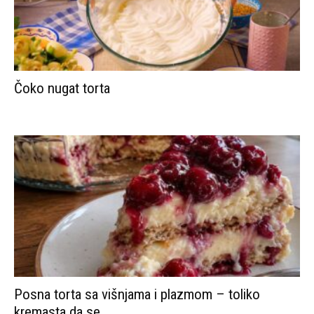
Čoko nugat torta
Posna torta sa višnjama i plazmom – toliko
kremasta da se...