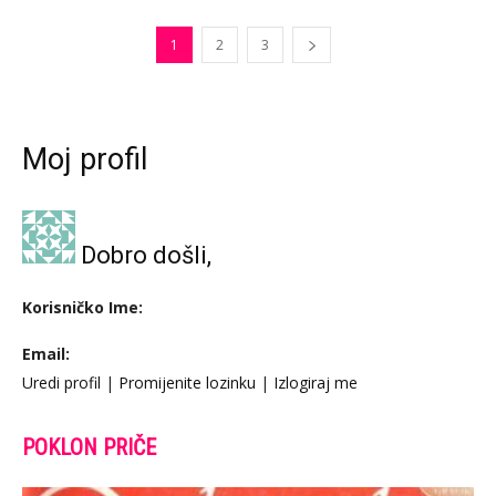
1
2
3
Moj profil
Dobro došli,
Korisničko Ime:
Email:
Uredi profil
|
Promijenite lozinku
|
Izlogiraj me
POKLON PRIČE