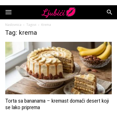
Naslovnica
Tagovi
Krema
Tag: krema
Torta sa bananama – kremast domaći desert koji
se lako priprema