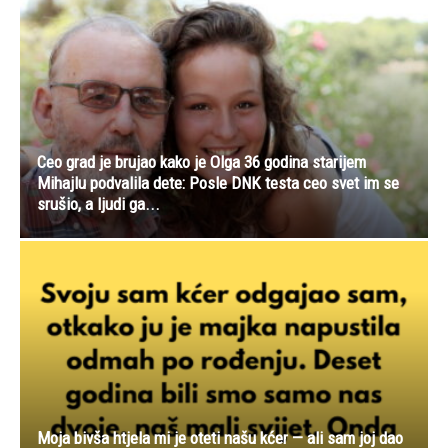
Ceo grad je brujao kako je Olga 36 godina starijem
Mihajlu podvalila dete: Posle DNK testa ceo svet im se
srušio, a ljudi ga...
Moja bivša htjela mi je oteti našu kćer — ali sam joj dao