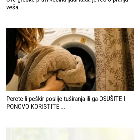
veša...
Perete li peškir poslije tuširanja ili ga OSUŠITE I
PONOVO KORISTITE:...