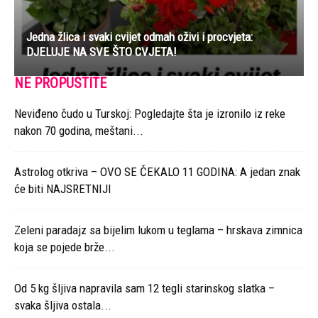
Jedna žlica i svaki cvijet odmah oživi i procvjeta:
DJELUJE NA SVE ŠTO CVJETA!
NE PROPUSTITE
Neviđeno čudo u Turskoj: Pogledajte šta je izronilo iz reke
nakon 70 godina, meštani...
Astrolog otkriva – OVO SE ČEKALO 11 GODINA: A jedan znak
će biti NAJSRETNIJI
Zeleni paradajz sa bijelim lukom u teglama – hrskava zimnica
koja se pojede brže...
Od 5 kg šljiva napravila sam 12 tegli starinskog slatka –
svaka šljiva ostala...