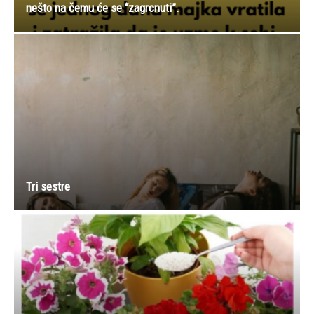
nešto na čemu će se “zagrcnuti”.
Tri sestre