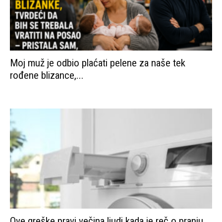
Moj muž je odbio plaćati pelene za naše tek
rođene blizance,...
Ove greške pravi večina ljudi kada je reč o pranju