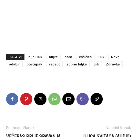
TAGOVI
bijeli luk
biljke
dom
kašičica
Luk
Novo
odabir
postupak
recept
sobne biljke
trik
Zdravlje
Prethodni članak
Naredni članak
VEČERAS PRIJE SPAVANJA
ULICA SVITACA (AUDIO)