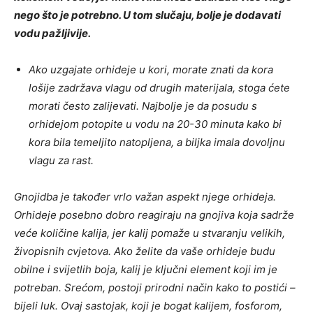
nego što je potrebno. U tom slučaju, bolje je dodavati
vodu pažljivije.
Ako uzgajate orhideje u kori, morate znati da kora
lošije zadržava vlagu od drugih materijala, stoga ćete
morati često zalijevati. Najbolje je da posudu s
orhidejom potopite u vodu na 20-30 minuta kako bi
kora bila temeljito natopljena, a biljka imala dovoljnu
vlagu za rast.
Gnojidba je također vrlo važan aspekt njege orhideja.
Orhideje posebno dobro reagiraju na gnojiva koja sadrže
veće količine kalija, jer kalij pomaže u stvaranju velikih,
živopisnih cvjetova. Ako želite da vaše orhideje budu
obilne i svijetlih boja, kalij je ključni element koji im je
potreban. Srećom, postoji prirodni način kako to postići –
bijeli luk. Ovaj sastojak, koji je bogat kalijem, fosforom,