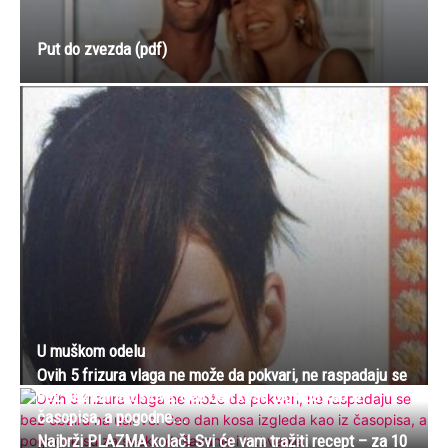
Put do zvezda (pdf)
U muškom odelu
Ovih 5 frizura vlaga ne može da pokvari, ne raspadaju se
bez obzira na uslove: Ceo dan kosa izgleda kao iz
časopisa, a pogodne...
Najbrži PLAZMA kolač! Svi će vam tražiti recept – za 10