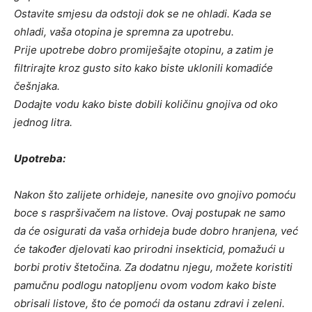
Ostavite smjesu da odstoji dok se ne ohladi. Kada se
ohladi, vaša otopina je spremna za upotrebu.
Prije upotrebe dobro promiješajte otopinu, a zatim je
filtrirajte kroz gusto sito kako biste uklonili komadiće
češnjaka.
Dodajte vodu kako biste dobili količinu gnojiva od oko
jednog litra.
Upotreba:
Nakon što zalijete orhideje, nanesite ovo gnojivo pomoću
boce s raspršivačem na listove. Ovaj postupak ne samo
da će osigurati da vaša orhideja bude dobro hranjena, već
će također djelovati kao prirodni insekticid, pomažući u
borbi protiv štetočina. Za dodatnu njegu, možete koristiti
pamučnu podlogu natopljenu ovom vodom kako biste
obrisali listove, što će pomoći da ostanu zdravi i zeleni.