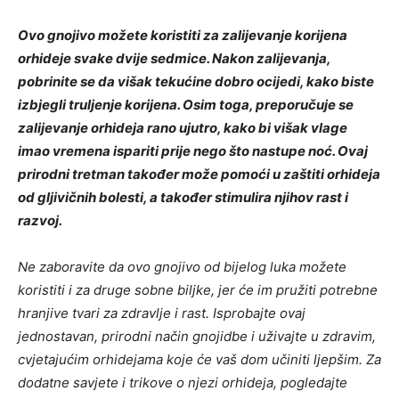
Ovo gnojivo možete koristiti za zalijevanje korijena
orhideje svake dvije sedmice. Nakon zalijevanja,
pobrinite se da višak tekućine dobro ocijedi, kako biste
izbjegli truljenje korijena. Osim toga, preporučuje se
zalijevanje orhideja rano ujutro, kako bi višak vlage
imao vremena ispariti prije nego što nastupe noć. Ovaj
prirodni tretman također može pomoći u zaštiti orhideja
od gljivičnih bolesti, a također stimulira njihov rast i
razvoj.
Ne zaboravite da ovo gnojivo od bijelog luka možete
koristiti i za druge sobne biljke, jer će im pružiti potrebne
hranjive tvari za zdravlje i rast. Isprobajte ovaj
jednostavan, prirodni način gnojidbe i uživajte u zdravim,
cvjetajućim orhidejama koje će vaš dom učiniti ljepšim.
Za
dodatne savjete i trikove o njezi orhideja, pogledajte