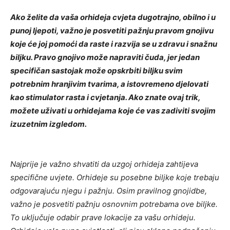
Ako želite da vaša orhideja cvjeta dugotrajno, obilno i u
punoj ljepoti, važno je posvetiti pažnju pravom gnojivu
koje će joj pomoći da raste i razvija se u zdravu i snažnu
biljku. Pravo gnojivo može napraviti čuda, jer jedan
specifičan sastojak može opskrbiti biljku svim
potrebnim hranjivim tvarima, a istovremeno djelovati
kao stimulator rasta i cvjetanja. Ako znate ovaj trik,
možete uživati u orhidejama koje će vas zadiviti svojim
izuzetnim izgledom.
Najprije je važno shvatiti da uzgoj orhideja zahtijeva
specifične uvjete. Orhideje su posebne biljke koje trebaju
odgovarajuću njegu i pažnju. Osim pravilnog gnojidbe,
važno je posvetiti pažnju osnovnim potrebama ove biljke.
To uključuje odabir prave lokacije za vašu orhideju.