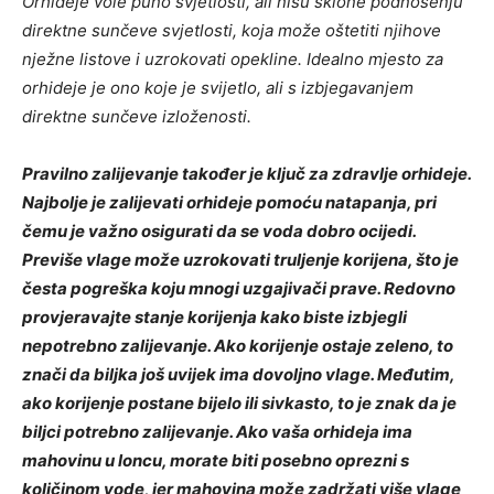
Orhideje vole puno svjetlosti, ali nisu sklone podnošenju
direktne sunčeve svjetlosti, koja može oštetiti njihove
nježne listove i uzrokovati opekline. Idealno mjesto za
orhideje je ono koje je svijetlo, ali s izbjegavanjem
direktne sunčeve izloženosti.
Pravilno zalijevanje također je ključ za zdravlje orhideje.
Najbolje je zalijevati orhideje pomoću natapanja, pri
čemu je važno osigurati da se voda dobro ocijedi.
Previše vlage može uzrokovati truljenje korijena, što je
česta pogreška koju mnogi uzgajivači prave. Redovno
provjeravajte stanje korijenja kako biste izbjegli
nepotrebno zalijevanje. Ako korijenje ostaje zeleno, to
znači da biljka još uvijek ima dovoljno vlage. Međutim,
ako korijenje postane bijelo ili sivkasto, to je znak da je
biljci potrebno zalijevanje. Ako vaša orhideja ima
mahovinu u loncu, morate biti posebno oprezni s
količinom vode, jer mahovina može zadržati više vlage