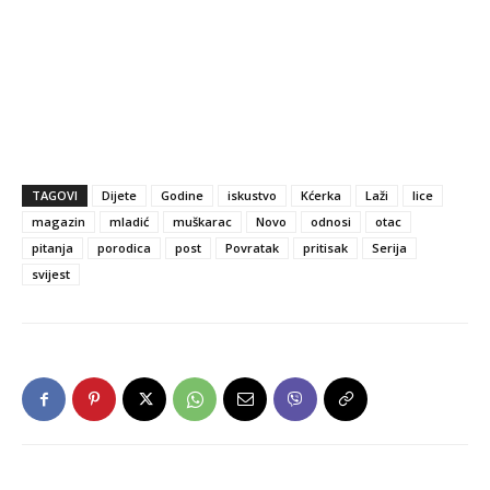
TAGOVI
Dijete
Godine
iskustvo
Kćerka
Laži
lice
magazin
mladić
muškarac
Novo
odnosi
otac
pitanja
porodica
post
Povratak
pritisak
Serija
svijest