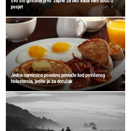
Evo što gostima prvo ‘zapne za oko’ kada vam dođu u
posjet
Jedna namirnica posebno pomaže kod povišenog
holesterola, jedite je za doručak