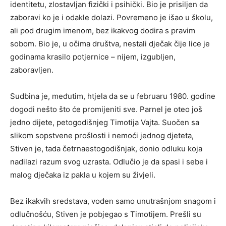
identitetu, zlostavljan fizički i psihički. Bio je prisiljen da
zaboravi ko je i odakle dolazi. Povremeno je išao u školu,
ali pod drugim imenom, bez ikakvog dodira s pravim
sobom. Bio je, u očima društva, nestali dječak čije lice je
godinama krasilo potjernice – nijem, izgubljen,
zaboravljen.
Sudbina je, međutim, htjela da se u februaru 1980. godine
dogodi nešto što će promijeniti sve. Parnel je oteo još
jedno dijete, petogodišnjeg Timotija Vajta. Suočen sa
slikom sopstvene prošlosti i nemoći jednog djeteta,
Stiven je, tada četrnaestogodišnjak, donio odluku koja
nadilazi razum svog uzrasta. Odlučio je da spasi i sebe i
malog dječaka iz pakla u kojem su živjeli.
Bez ikakvih sredstava, vođen samo unutrašnjom snagom i
odlučnošću, Stiven je pobjegao s Timotijem. Prešli su