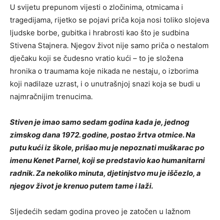
U svijetu prepunom vijesti o zločinima, otmicama i
tragedijama, rijetko se pojavi priča koja nosi toliko slojeva
ljudske borbe, gubitka i hrabrosti kao što je sudbina
Stivena Stajnera. Njegov život nije samo priča o nestalom
dječaku koji se čudesno vratio kući – to je složena
hronika o traumama koje nikada ne nestaju, o izborima
koji nadilaze uzrast, i o unutrašnjoj snazi koja se budi u
najmračnijim trenucima.
Stiven je imao samo sedam godina kada je, jednog
zimskog dana 1972. godine, postao žrtva otmice. Na
putu kući iz škole, prišao mu je nepoznati muškarac po
imenu Kenet Parnel, koji se predstavio kao humanitarni
radnik. Za nekoliko minuta, djetinjstvo mu je iščezlo, a
njegov život je krenuo putem tame i laži.
Sljedećih sedam godina proveo je zatočen u lažnom