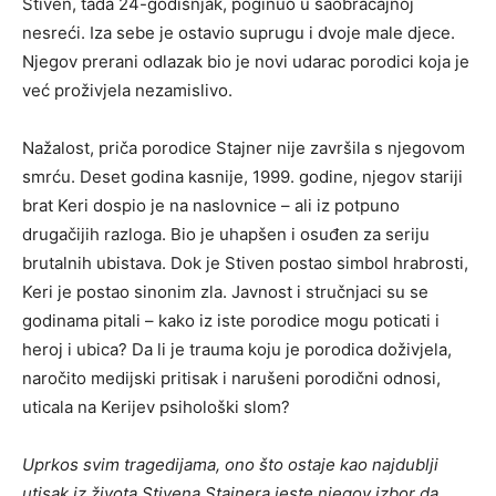
Stiven, tada 24-godišnjak, poginuo u saobraćajnoj
nesreći. Iza sebe je ostavio suprugu i dvoje male djece.
Njegov prerani odlazak bio je novi udarac porodici koja je
već proživjela nezamislivo.
Nažalost, priča porodice Stajner nije završila s njegovom
smrću. Deset godina kasnije, 1999. godine, njegov stariji
brat Keri dospio je na naslovnice – ali iz potpuno
drugačijih razloga. Bio je uhapšen i osuđen za seriju
brutalnih ubistava. Dok je Stiven postao simbol hrabrosti,
Keri je postao sinonim zla. Javnost i stručnjaci su se
godinama pitali – kako iz iste porodice mogu poticati i
heroj i ubica? Da li je trauma koju je porodica doživjela,
naročito medijski pritisak i narušeni porodični odnosi,
uticala na Kerijev psihološki slom?
Uprkos svim tragedijama, ono što ostaje kao najdublji
utisak iz života Stivena Stajnera jeste njegov izbor da