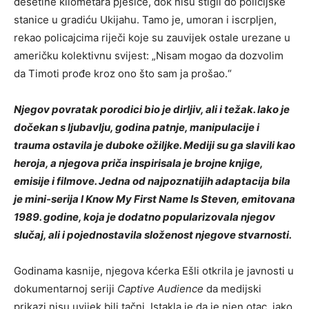
desetine kilometara pješice, dok nisu stigli do policijske
stanice u gradiću Ukijahu. Tamo je, umoran i iscrpljen,
rekao policajcima riječi koje su zauvijek ostale urezane u
američku kolektivnu svijest: „Nisam mogao da dozvolim
da Timoti prođe kroz ono što sam ja prošao.“
Njegov povratak porodici bio je dirljiv, ali i težak. Iako je
dočekan s ljubavlju, godina patnje, manipulacije i
trauma ostavila je duboke ožiljke. Mediji su ga slavili kao
heroja, a njegova priča inspirisala je brojne knjige,
emisije i filmove. Jedna od najpoznatijih adaptacija bila
je mini-serija I Know My First Name Is Steven, emitovana
1989. godine, koja je dodatno popularizovala njegov
slučaj, ali i pojednostavila složenost njegove stvarnosti.
Godinama kasnije, njegova kćerka Ešli otkrila je javnosti u
dokumentarnoj seriji
Captive Audience
da medijski
prikazi nisu uvijek bili tačni. Istakla je da je njen otac, iako