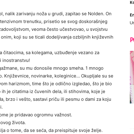
K
ol, nalik zarivanju noža u grudi, zapitao se Nolden. On
E
ntenzivnom trenutku, prisetio se svog doskorašnjeg
Ur
zadovoljstvom, veoma često učestvovao, u svojstvu
 onim, koji su se ticali dodeljivanja ozbiljnih književnih
P
 sa čitaocima, sa kolegama, uzbuđenje vezano za
i inostranstvu!
angažmane, su mu donosile mnogo smeha. 1 mnogo
o. Književnice, novinarke, koleginice… Okupljale su se
om harizmom, time što je odlično izgledao, što je bio
h je citatima iz čuvenih dela, ili stihovima, koje je
, brzo i vešto, sastavi priču ili pesmu o dami za koju
i.
ome je pridavao ogromnu važnost.
govog života.
ja o tome, da se seća, da preispituje svoje želje.