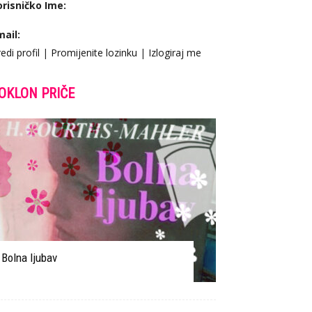
orisničko Ime:
mail:
edi profil
|
Promijenite lozinku
|
Izlogiraj me
OKLON PRIČE
Bolna ljubav