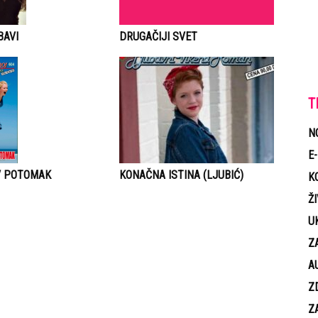
DRUGAČIJI SVET
BAVI
T
N
E
V POTOMAK
KONAČNA ISTINA (LJUBIĆ)
K
Ž
U
Z
A
Z
Z