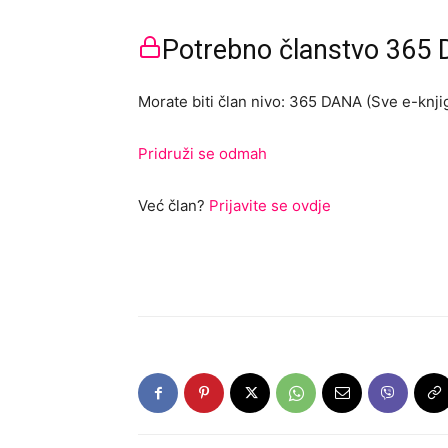
Potrebno članstvo 365 D
Morate biti član nivo: 365 DANA (Sve e-knjig
Pridruži se odmah
Već član?
Prijavite se ovdje