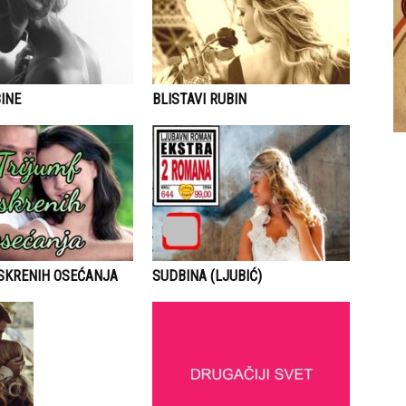
INE
BLISTAVI RUBIN
ISKRENIH OSEĆANJA
SUDBINA (LJUBIĆ)