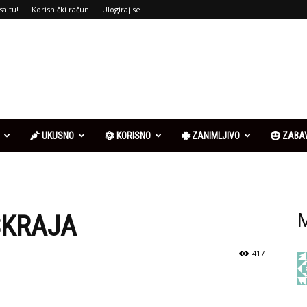
sajtu!
Korisnički račun
Ulogiraj se
UKUSNO
KORISNO
ZANIMLJIVO
ZABA
SKRAJA
M
417