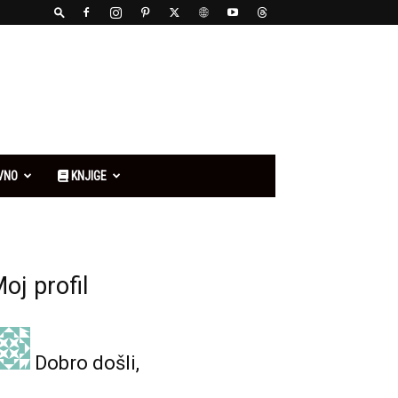
VNO
KNJIGE
oj profil
Dobro došli,