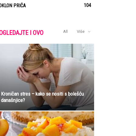
104
OKLON PRIČA
OGLEDAJTE I OVO
All
Više
Kroničan stres – kako se nositi s bolešću
današnjice?