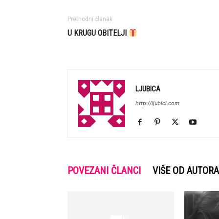
Prethodni članak
U KRUGU OBITELJI
LJUBICA
http://ljubici.com
POVEZANI ČLANCI
VIŠE OD AUTORA