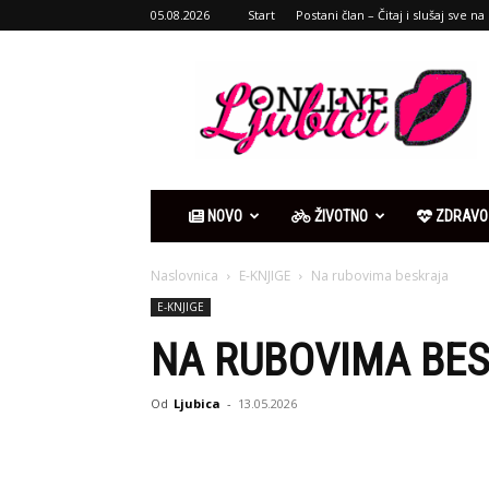
05.08.2026
Start
Postani član – Čitaj i slušaj sve na 
Ljubići
online
NOVO
ŽIVOTNO
ZDRAVO
Naslovnica
E-KNJIGE
Na rubovima beskraja
E-KNJIGE
NA RUBOVIMA BE
Od
Ljubica
-
13.05.2026