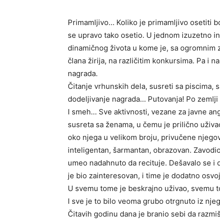
Primamljivo… Koliko je primamljivo osetiti b
se upravo tako osetio. U jednom izuzetno i
dinamičnog života u kome je, sa ogromnim 
člana žirija, na različitim konkursima. Pa i na
nagrada.
Čitanje vrhunskih dela, susreti sa piscima,
dodeljivanje nagrada… Putovanja! Po zemlji 
I smeh… Sve aktivnosti, vezane za javne 
susreta sa ženama, u čemu je prilično uživa
oko njega u velikom broju, privučene njegov
inteligentan, šarmantan, obrazovan. Zavodio i
umeo nadahnuto da recituje. Dešavalo se i da
je bio zainteresovan, i time je dodatno osvoj
U svemu tome je beskrajno uživao, svemu t
I sve je to bilo veoma grubo otrgnuto iz nje
Čitavih godinu dana je branio sebi da razmišl