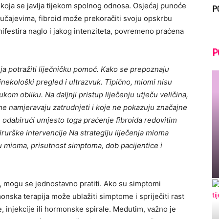
oja se javlja tijekom spolnog odnosa. Osjećaj punoće
P
 slučajevima, fibroid može prekoračiti svoju opskrbu
anifestira naglo i jakog intenziteta, povremeno praćena
P
ja potražiti liječničku pomoć. Kako se prepoznaju
ekološki pregled i ultrazvuk. Tipično, miomi nisu
ukom obliku. Na daljnji pristup liječenju utječu veličina,
 ne namjeravaju zatrudnjeti i koje ne pokazuju značajne
, odabirući umjesto toga praćenje fibroida redovitim
rurške intervencije Na strategiju liječenja mioma
inu mioma, prisutnost simptoma, dob pacijentice i
 mogu se jednostavno pratiti. Ako su simptomi
nska terapija može ublažiti simptome i spriječiti rast
 injekcije ili hormonske spirale. Međutim, važno je