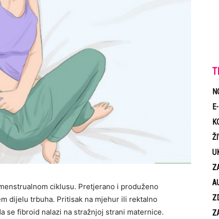
T
N
E
K
Ž
U
Z
A
 menstrualnom ciklusu. Pretjerano i produženo
Z
dijelu trbuha. Pritisak na mjehur ili rektalno
 se fibroid nalazi na stražnjoj strani maternice.
Z