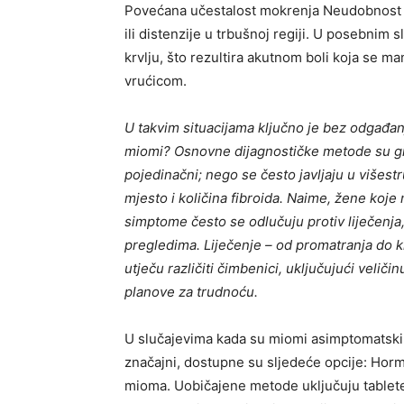
Povećana učestalost mokrenja Neudobnost k
ili distenzije u trbušnoj regiji. U posebnim
krvlju, što rezultira akutnom boli koja se m
vrućicom.
U takvim situacijama ključno je bez odgađan
miomi? Osnovne dijagnostičke metode su gin
pojedinačni; nego se često javljaju u višestr
mjesto i količina fibroida. Naime, žene koje
simptome često se odlučuju protiv liječenja
pregledima. Liječenje – od promatranja do ki
utječu različiti čimbenici, uključujući velič
planove za trudnoću.
U slučajevima kada su miomi asimptomatski,
značajni, dostupne su sljedeće opcije: Hormo
mioma. Uobičajene metode uključuju tablete,