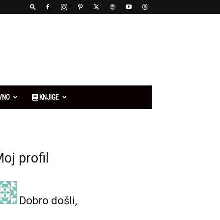
VNO
KNJIGE
oj profil
Dobro došli,