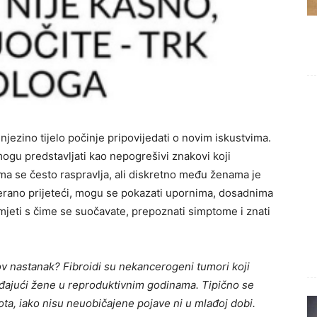
 njezino tijelo počinje pripovijedati o novim iskustvima.
 mogu predstavljati kao nepogrešivi znakovi koji
ma se često raspravlja, ali diskretno među ženama je
jerano prijeteći, mogu se pokazati upornima, dosadnima
mjeti s čime se suočavate, prepoznati simptome i znati
ov nastanak? Fibroidi su nekancerogeni tumori koji
ađajući žene u reproduktivnim godinama. Tipično se
ota, iako nisu neuobičajene pojave ni u mlađoj dobi.