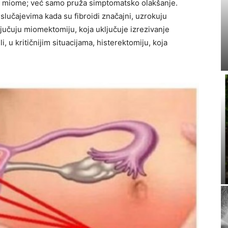
ja miome; već samo pruža simptomatsko olakšanje.
slučajevima kada su fibroidi značajni, uzrokuju
ljučuju miomektomiju, koja uključuje izrezivanje
i, u kritičnijim situacijama, histerektomiju, koja