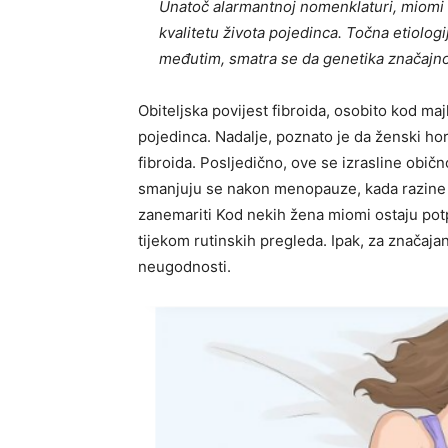
Unatoč alarmantnoj nomenklaturi, miomi 
kvalitetu života pojedinca. Točna etiolog
međutim, smatra se da genetika značajno
Obiteljska povijest fibroida, osobito kod ma
pojedinca. Nadalje, poznato je da ženski ho
fibroida. Posljedično, ove se izrasline obič
smanjuju se nakon menopauze, kada razine 
zanemariti Kod nekih žena miomi ostaju potp
tijekom rutinskih pregleda. Ipak, za značaja
neugodnosti.