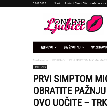
05.08.2026
Start
Postani član – Čitaj i slušaj sve na 
Ljubići
online
NOVO
ŽIVOTNO
ZDRAVO
Naslovnica
KORISNO
PRVI SIMPTOM MIOMA MATERIC
KORISNO
PRVI SIMPTOM MI
OBRATITE PAŽNJU 
OVO UOČITE – TR