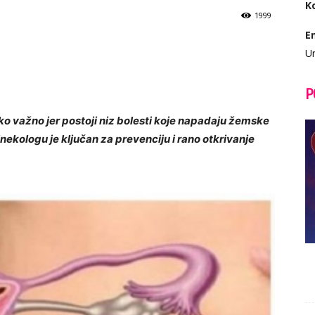
K
1999
E
Ur
P
ko važno jer postoji niz bolesti koje napadaju žemske
ekologu je ključan za prevenciju i rano otkrivanje