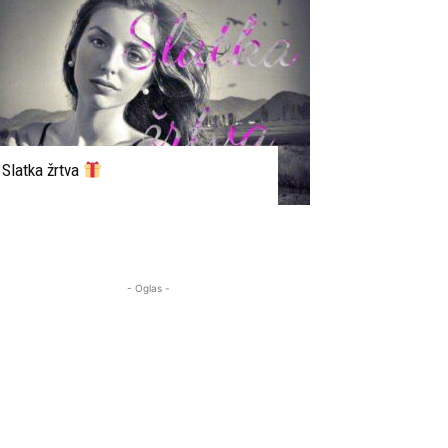
Slatka žrtva
- Oglas -