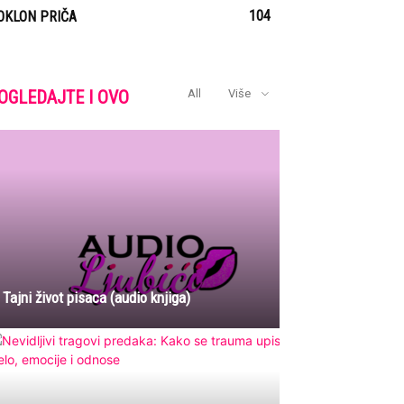
104
OKLON PRIČA
OGLEDAJTE I OVO
All
Više
Tajni život pisaca (audio knjiga)