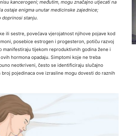
nisu kancerogeni; međutim, mogu značajno utjecati na
ija ostaje enigma unutar medicinske zajednice;
 doprinosi stanju.
jke ili sestre, povećava vjerojatnost njihove pojave kod
rmoni, posebice estrogen i progesteron, potiču razvoj
no manifestiraju tijekom reproduktivnih godina žene i
ovih hormona opadaju. Simptomi koje ne treba
uno neotkriveni, često se identificiraju slučajno
n broj pojedinaca ove izrasline mogu dovesti do raznih