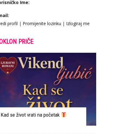
orisničko Ime:
mail:
edi profil
|
Promijenite lozinku
|
Izlogiraj me
OKLON PRIČE
Kad se život vrati na početak