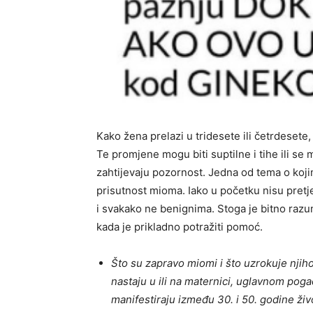
Kako žena prelazi u tridesete ili četrdesete,
Te promjene mogu biti suptilne i tihe ili se
zahtijevaju pozornost. Jedna od tema o koji
prisutnost mioma. Iako u početku nisu pret
i svakako ne benignima. Stoga je bitno razu
kada je prikladno potražiti pomoć.
Što su zapravo miomi i što uzrokuje njih
nastaju u ili na maternici, uglavnom pog
manifestiraju između 30. i 50. godine živ