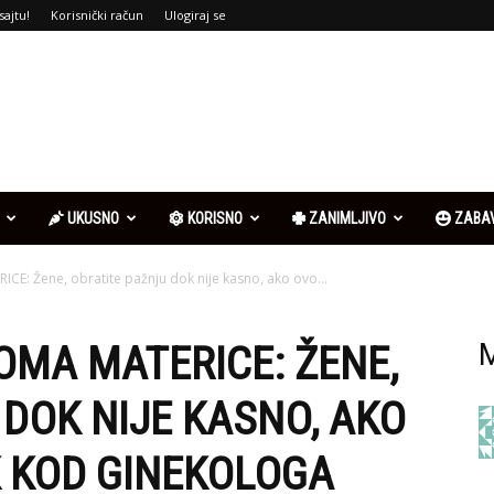
sajtu!
Korisnički račun
Ulogiraj se
UKUSNO
KORISNO
ZANIMLJIVO
ZABA
E: Žene, obratite pažnju dok nije kasno, ako ovo...
OMA MATERICE: ŽENE,
M
DOK NIJE KASNO, AKO
K KOD GINEKOLOGA