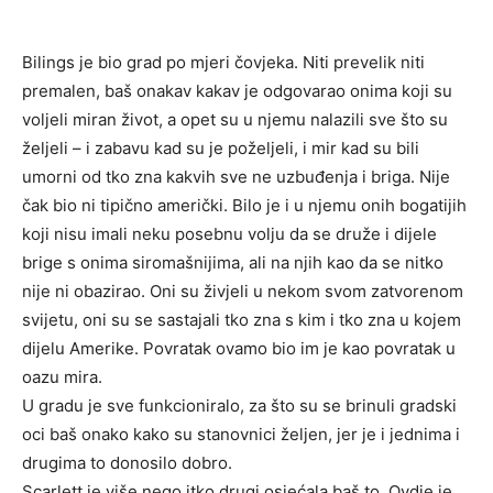
Bilings je bio grad po mjeri čovjeka. Niti prevelik niti
premalen, baš onakav kakav je odgovarao onima koji su
voljeli miran život, a opet su u njemu nalazili sve što su
željeli – i zabavu kad su je poželjeli, i mir kad su bili
umorni od tko zna kakvih sve ne uzbuđenja i briga. Nije
čak bio ni tipično američki. Bilo je i u njemu onih bogatijih
koji nisu imali neku posebnu volju da se druže i dijele
brige s onima siromašnijima, ali na njih kao da se nitko
nije ni obazirao. Oni su živjeli u nekom svom zatvorenom
svijetu, oni su se sastajali tko zna s kim i tko zna u kojem
dijelu Amerike. Povratak ovamo bio im je kao povratak u
oazu mira.
U gradu je sve funkcioniralo, za što su se brinuli gradski
oci baš onako kako su stanovnici željen, jer je i jednima i
drugima to donosilo dobro.
Scarlett je više nego itko drugi osjećala baš to. Ovdje je