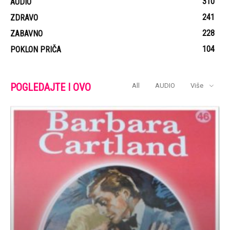
310
AUDIO
241
ZDRAVO
228
ZABAVNO
104
POKLON PRIČA
POGLEDAJTE I OVO
All
AUDIO
Više