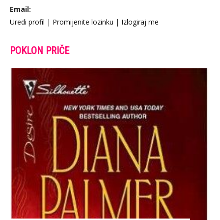
Email:
Uredi profil
|
Promijenite lozinku
|
Izlogiraj me
POKLON PRIČE