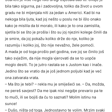
bila tako sigurna, pa i zadovoljna, toliko da život u ovom
gradu ne bi mijenjala niti za jedan u Americi. Kad bi na
nekoga bila ljuta, kad joj nešto u poslu ne bi išlo onako
kako je mislila da bi moralo, ili kako je to ona zamislila,
sjetila bi se što je prošla i što su joj njezini kolege činili da
je smire, da joj pokažu koliko drže do nje, koliko je
razumiju i koliko joj, što nije nevažno, žele pomoći.
A mada je od toga prošlo pet godina, sve joj se činilo još
tako svježim, da nije mogla vjerovati da se to uopće
moglo desiti. To je jutro rastala se s Justom kao i inače.
Jedino što se vratio da je još jednom poljubi kad je već
ona zatvarala vrata.
– Ma što je tebi? – rekla mu je smiješeći se. – Da, možda,
ne pereš savjest? Da me ipak nisi negdje prevario pa te
to muči, ili se bojiš da ću to saznati? Molim istinu na
sunce!
– Dušo, ništa od toga. Jednostavno te volim. Mrzim svaki