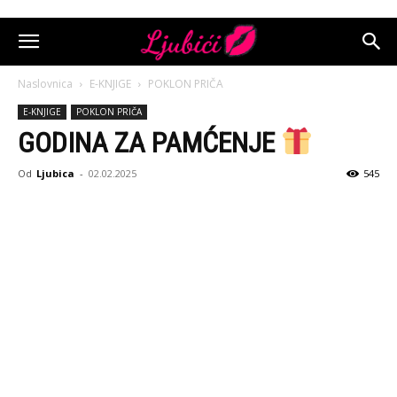
Naslovnica
E-KNJIGE
POKLON PRIČA
E-KNJIGE
POKLON PRIČA
GODINA ZA PAMĆENJE
Od
Ljubica
-
02.02.2025
545