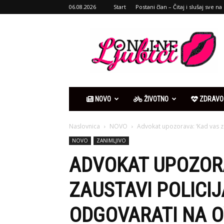
06.08.2026
Start
Postani član – Čitaj i slušaj sve na 
Ljubići
online
NOVO
ŽIVOTNO
ZDRAVO
Naslovnica
NOVO
Advokat upozorava: ‘Kad vas za
NOVO
ZANIMLJIVO
ADVOKAT UPOZORA
ZAUSTAVI POLICIJ
ODGOVARATI NA O