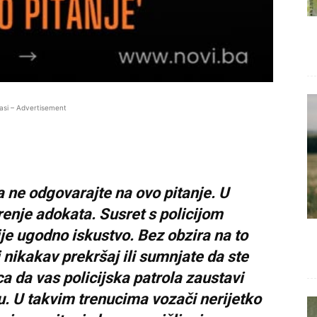
asi – Advertisement
a ne odgovarajte na ovo pitanje. U
renje adokata. Susret s policijom
ije ugodno iskustvo. Bez obzira na to
li nikakav prekršaj ili sumnjate da ste
a da vas policijska patrola zaustavi
u. U takvim trenucima vozači nerijetko