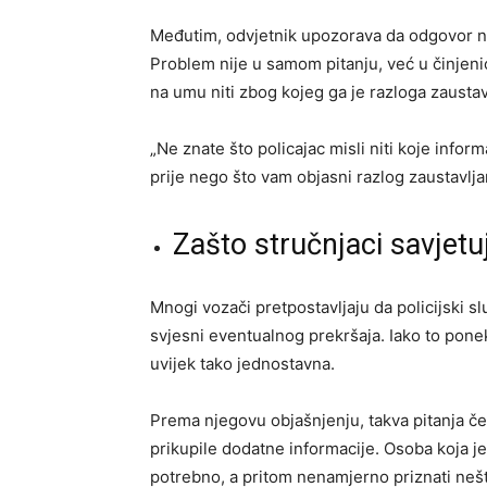
Međutim, odvjetnik upozorava da odgovor na
Problem nije u samom pitanju, već u činjenic
na umu niti zbog kojeg ga je razloga zaustav
„Ne znate što policajac misli niti koje infor
prije nego što vam objasni razlog zaustavlja
Zašto stručnjaci savjetu
Mnogi vozači pretpostavljaju da policijski sl
svjesni eventualnog prekršaja. Iako to poneka
uvijek tako jednostavna.
Prema njegovu objašnjenju, takva pitanja čes
prikupile dodatne informacije. Osoba koja j
potrebno, a pritom nenamjerno priznati neš