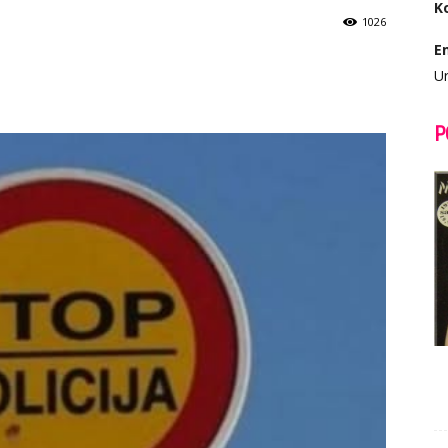
K
1026
E
Ur
P