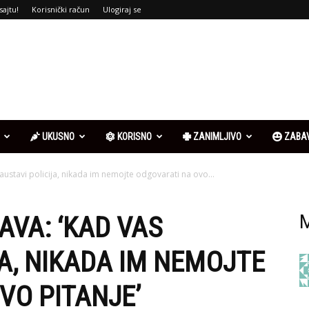
sajtu!
Korisnički račun
Ulogiraj se
UKUSNO
KORISNO
ZANIMLJIVO
ZABA
ustavi policija, nikada im nemojte odgovarati na ovo...
VA: ‘KAD VAS
M
A, NIKADA IM NEMOJTE
VO PITANJE’