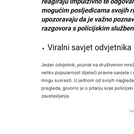
reagiraju impulzivno te odgovar
mogućim posljedicama svojih rij
upozoravaju da je važno poznava
razgovora s policijskim služben
Viralni savjet odvjetnika
Jedan odvjetnik, poznat na društvenim mre
veliku popularnost dijeleći pravne savjete i 
mogu susresti. U jednom od svojih najgledanij
pregleda, govorio je o pitanju koje policijs
zaustavljanja.
Ogl