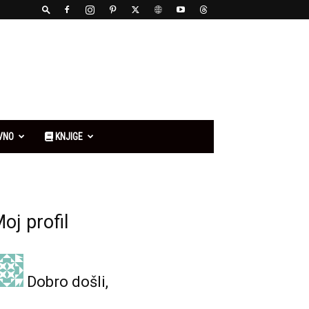
VNO
KNJIGE
oj profil
Dobro došli,