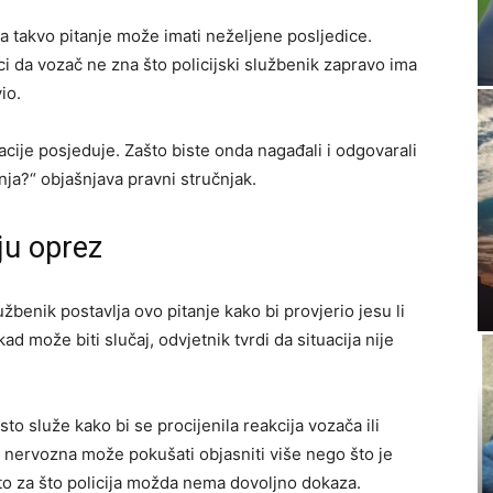
 takvo pitanje može imati neželjene posljedice.
i da vozač ne zna što policijski službenik zapravo ima
io.
macije posjeduje. Zašto biste onda nagađali i odgovarali
nja?“ objašnjava pravni stručnjak.
ju oprez
užbenik postavlja ovo pitanje kako bi provjerio jesu li
d može biti slučaj, odvjetnik tvrdi da situacija nije
to služe kako bi se procijenila reakcija vozača ili
e nervozna može pokušati objasniti više nego što je
to za što policija možda nema dovoljno dokaza.