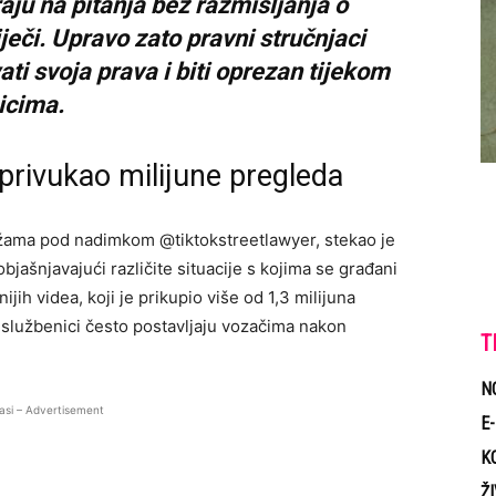
aju na pitanja bez razmišljanja o
eči. Upravo zato pravni stručnjaci
ti svoja prava i biti oprezan tijekom
icima.
 privukao milijune pregleda
žama pod nadimkom @tiktokstreetlawyer, stekao je
objašnjavajući različite situacije s kojima se građani
ih videa, koji je prikupio više od 1,3 milijuna
ki službenici često postavljaju vozačima nakon
T
N
asi – Advertisement
E
K
Ž