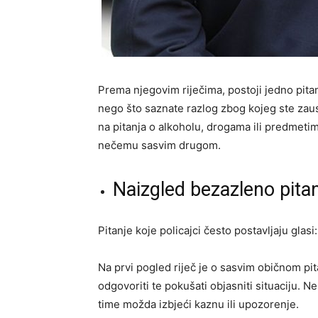
Prema njegovim riječima, postoji jedno pitan
nego što saznate razlog zbog kojeg ste zau
na pitanja o alkoholu, drogama ili predmetima
nečemu sasvim drugom.
Naizgled bezazleno pita
Pitanje koje policajci često postavljaju glasi
Na prvi pogled riječ je o sasvim običnom pit
odgovoriti te pokušati objasniti situaciju. N
time možda izbjeći kaznu ili upozorenje.