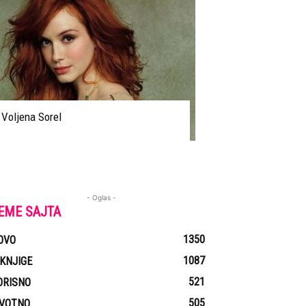
Voljena Sorel
- Oglas -
EME SAJTA
1350
OVO
1087
-KNJIGE
521
ORISNO
505
IVOTNO