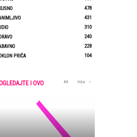
478
KUSNO
431
ANIMLJIVO
310
UDIO
240
DRAVO
228
ABAVNO
104
OKLON PRIČA
OGLEDAJTE I OVO
All
Više