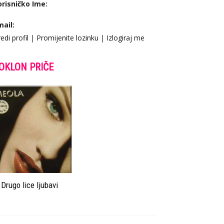
orisničko Ime:
mail:
edi profil
|
Promijenite lozinku
|
Izlogiraj me
OKLON PRIČE
Drugo lice ljubavi