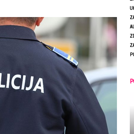
U
Z
A
Z
Z
P
P