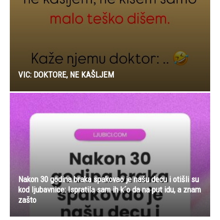
VIC: DOKTORE, NE KAŠLJEM
Nakon 30 godina braka spakovao je našu decu i otišli su
kod ljubavnice: Ispratila sam ih k´o da na put idu, a znam
zašto