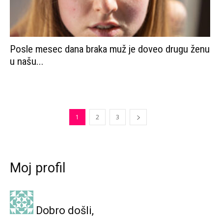
Posle mesec dana braka muž je doveo drugu ženu
u našu...
1
2
3
Moj profil
Dobro došli,