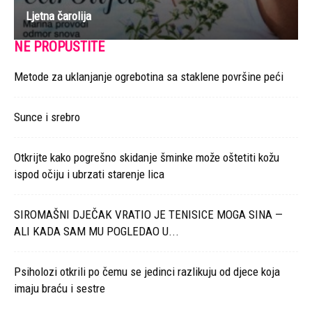
Ljetna čarolija
NE PROPUSTITE
Metode za uklanjanje ogrebotina sa staklene površine peći
Sunce i srebro
Otkrijte kako pogrešno skidanje šminke može oštetiti kožu
ispod očiju i ubrzati starenje lica
SIROMAŠNI DJEČAK VRATIO JE TENISICE MOGA SINA —
ALI KADA SAM MU POGLEDAO U...
Psiholozi otkrili po čemu se jedinci razlikuju od djece koja
imaju braću i sestre