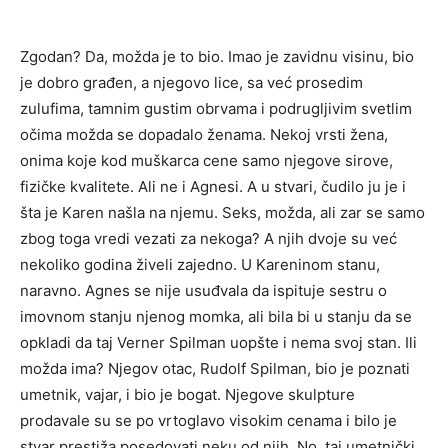
Zgodan? Da, možda je to bio. Imao je zavidnu visinu, bio
je dobro građen, a njegovo lice, sa već prosedim
zulufima, tamnim gustim obrvama i podrugljivim svetlim
očima možda se dopadalo ženama. Nekoj vrsti žena,
onima koje kod muškarca cene samo njegove sirove,
fizičke kvalitete. Ali ne i Agnesi. A u stvari, čudilo ju je i
šta je Karen našla na njemu. Seks, možda, ali zar se samo
zbog toga vredi vezati za nekoga? A njih dvoje su već
nekoliko godina živeli zajedno. U Kareninom stanu,
naravno. Agnes se nije usuđvala da ispituje sestru o
imovnom stanju njenog momka, ali bila bi u stanju da se
opkladi da taj Verner Spilman uopšte i nema svoj stan. Ili
možda ima? Njegov otac, Rudolf Spilman, bio je poznati
umetnik, vajar, i bio je bogat. Njegove skulpture
prodavale su se po vrtoglavo visokim cenama i bilo je
stvar prestiža posedovati neku od njih. No, taj umetnički