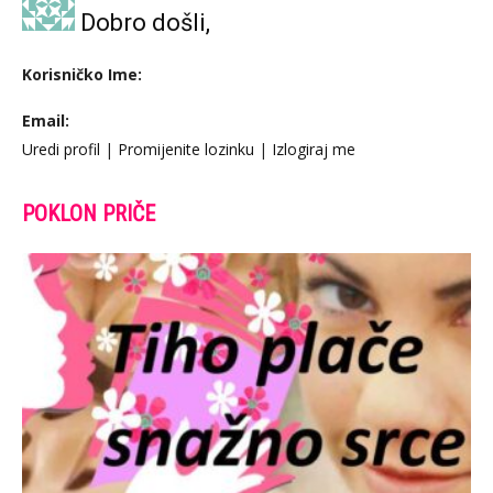
Dobro došli,
Korisničko Ime:
Email:
Uredi profil
|
Promijenite lozinku
|
Izlogiraj me
POKLON PRIČE