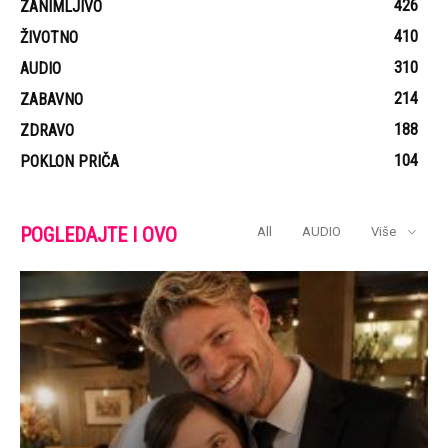
426
ZANIMLJIVO
410
ŽIVOTNO
310
AUDIO
214
ZABAVNO
188
ZDRAVO
104
POKLON PRIČA
POGLEDAJTE I OVO
All
AUDIO
Više