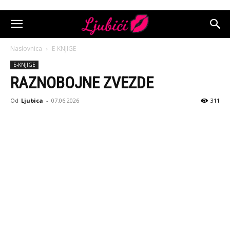
Naslovnica
E-KNJIGE
E-KNJIGE
RAZNOBOJNE ZVEZDE
Od
Ljubica
-
07.06.2026
311