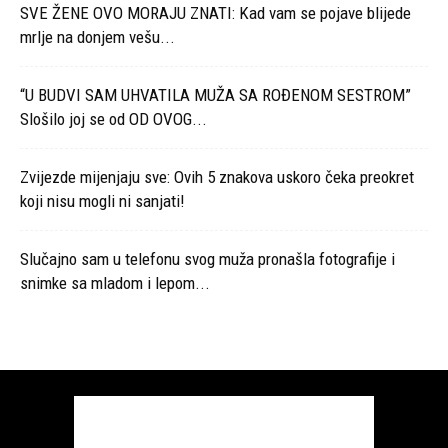
SVE ŽENE OVO MORAJU ZNATI: Kad vam se pojave blijede
mrlje na donjem vešu...
“U BUDVI SAM UHVATILA MUŽA SA ROĐENOM SESTROM”
Slošilo joj se od OD OVOG...
Zvijezde mijenjaju sve: Ovih 5 znakova uskoro čeka preokret
koji nisu mogli ni sanjati!
Slučajno sam u telefonu svog muža pronašla fotografije i
snimke sa mladom i lepom...