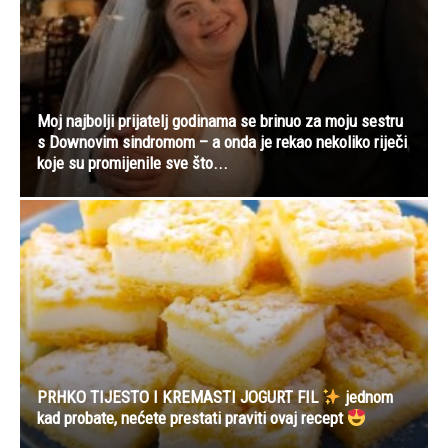
Moj najbolji prijatelj godinama se brinuo za moju sestru
s Downovim sindromom – a onda je rekao nekoliko riječi
koje su promijenile sve što...
PRHKO TIJESTO I KREMASTI JOGURT FIL
jednom
kad probate, nećete prestati praviti ovaj recept