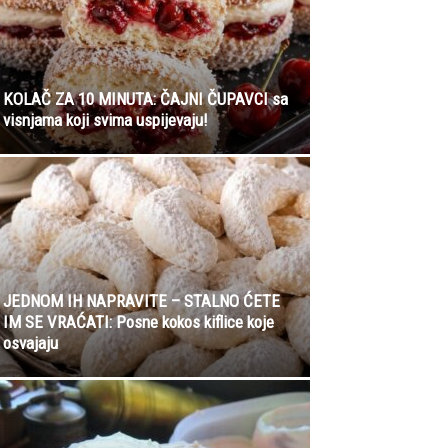
KOLAČ ZA 10 MINUTA: ČAJNI ČUPAVCI sa
visnjama koji svima uspijevaju!
JEDNOM IH NAPRAVITE – STALNO ĆETE
IM SE VRAĆATI: Posne kokos kiflice koje
osvajaju