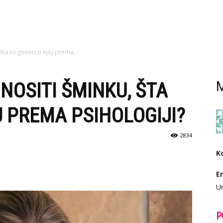
šta to govori o njoj prema...
 NOSITI ŠMINKU, ŠTA
M
J PREMA PSIHOLOGIJI?
2834
K
E
Ur
P