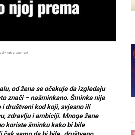
asi – Advertisement
alu, od žena se očekuje da izgledaju
sto znači – našminkano. Šminka nije
 društveni kod koji, svjesno ili
u, zdravlju i ambiciji. Mnoge žene
o koriste šminku kako bi bile
i čak samo da bi bile „društveno