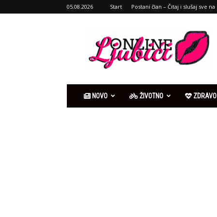
05.08.2026
Start
Postani član – Čitaj i slušaj sve na 
Ljubići
online
NOVO
ŽIVOTNO
ZDRAVO