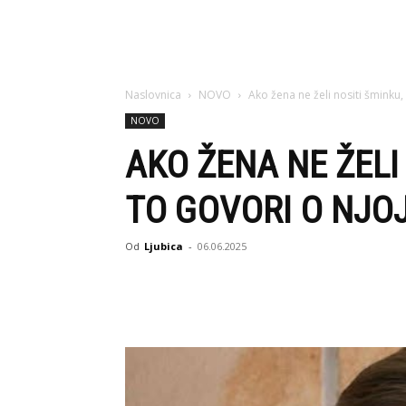
Naslovnica
NOVO
Ako žena ne želi nositi šminku, 
NOVO
AKO ŽENA NE ŽELI
TO GOVORI O NJO
Od
Ljubica
-
06.06.2025