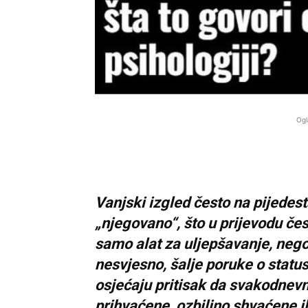
Ogl
Vanjski izgled često na pijedest
„njegovano“, što u prijevodu če
samo alat za uljepšavanje, nego i
nesvjesno, šalje poruke o status
osjećaju pritisak da svakodnevn
prihvaćene, ozbiljno shvaćene il