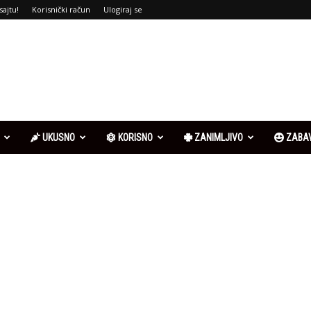
sajtu!
Korisnički račun
Ulogiraj se
UKUSNO
KORISNO
ZANIMLJIVO
ZABA