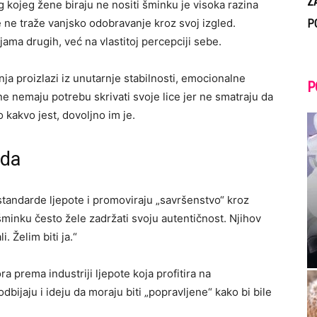
Z
 kojeg žene biraju ne nositi šminku je visoka razina
ne traže vanjsko odobravanje kroz svoj izgled.
P
ma drugih, već na vlastitoj percepciji sebe.
a proizlazi iz unutarnje stabilnosti, emocionalne
P
ene nemaju potrebu skrivati svoje lice jer ne smatraju da
 kakvo jest, dovoljno im je.
nda
tandarde ljepote i promoviraju „savršenstvo“ kroz
šminku često žele zadržati svoju autentičnost. Njihov
. Želim biti ja.“
a prema industriji ljepote koja profitira na
bijaju i ideju da moraju biti „popravljene“ kako bi bile