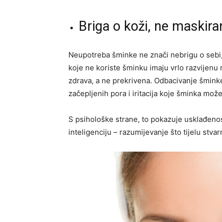
Briga o koži, ne maskira
Neupotreba šminke ne znači nebrigu o sebi,
koje ne koriste šminku imaju vrlo razvijenu
zdrava, a ne prekrivena. Odbacivanje šminke
začepljenih pora i iritacija koje šminka mož
S psihološke strane, to pokazuje usklađenos
inteligenciju – razumijevanje što tijelu stva