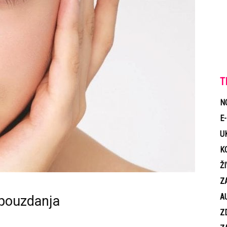
T
N
E
U
K
Ž
Z
A
pouzdanja
Z