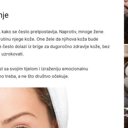
nje
 kako se često pretpostavlja. Naprotiv, mnoge žene
 rutinu njege kože. One žele da njihova koža bude
 često dolazi iz brige za dugoročno zdravlje kože, bez
e uzrokovati.
t sa svojim tijelom i izraženiju emocionalnu
rno treba, a ne što društvo očekuje.