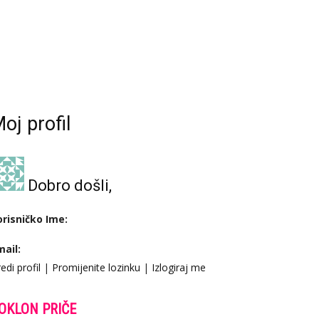
oj profil
Dobro došli,
orisničko Ime:
mail:
edi profil
|
Promijenite lozinku
|
Izlogiraj me
OKLON PRIČE