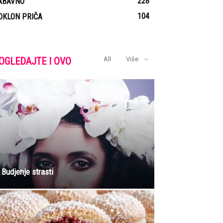
228
ABAVNO
104
OKLON PRIČA
OGLEDAJTE I OVO
All
Više
Budjenje strasti