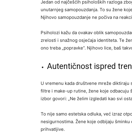
Jedan od najčešćih psiholoških razloga zbog
unutarnjeg samopouzdanja. To su žene koje 
Njihovo samopouzdanje ne počiva na reakcija
Psiholozi kažu da ovakav oblik samopouzdanj
zrelosti i snažnog osjećaja identiteta. Te ž
ono treba „popravke“. Njihovo lice, baš takvo
Autentičnost ispred tre
U vremenu kada društvene mreže diktiraju s
filtre i make-up rutine, žene koje odbacuju 
izbor govori: „Ne želim izgledati kao svi ostali
To nije samo estetska odluka, već izraz otpor
nesigurnostima. Žene koje odbijaju šminku od
prihvatljive.