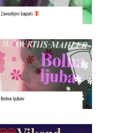
Zavodljivi šapati
Bolna ljubav