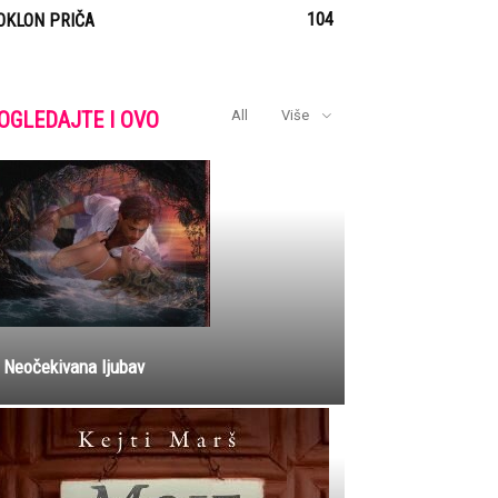
104
OKLON PRIČA
OGLEDAJTE I OVO
All
Više
Neočekivana ljubav