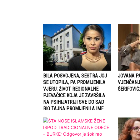
BILA POSVOJENA, SESTRA JOJ
JOVANA P
SE UTOPILA, PA PROMIJENILA
VJENČANJ
VJERU: ŽIVOT REGIONALNE
ŠERIFOVIĆ:
PJEVAČICE KOJA JE ZAVRŠILA
NA PSIHIJATRIJI SVE DO SAD
BIO TAJNA PROMIJENILA IME...