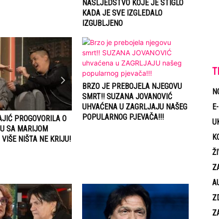
NASLJEDSTVO KOJE JE STIGLO
KADA JE SVE IZGLEDALO
IZGUBLJENO
T
BRZO JE PREBOJELA NJEGOVU
N
SMRT!! SUZANA JOVANOVIĆ
UHVAĆENA U ZAGRLJAJU NAŠEG
E
POPULARNOG PJEVAČA!!!
AJIĆ PROGOVORILA O
U
U SA MARIJOM
K
 VIŠE NIŠTA NE KRIJU!
Ž
Z
A
Z
Z