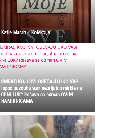
Katie Marsh – Kolekcija
SMRAD KOJI SVI OSEĆAJU OKO VAS!
Ispod pazduha vam neprijatno miriše na
CRNI LUK? Rešava se odmah OVIM
NAMIRNICAMA