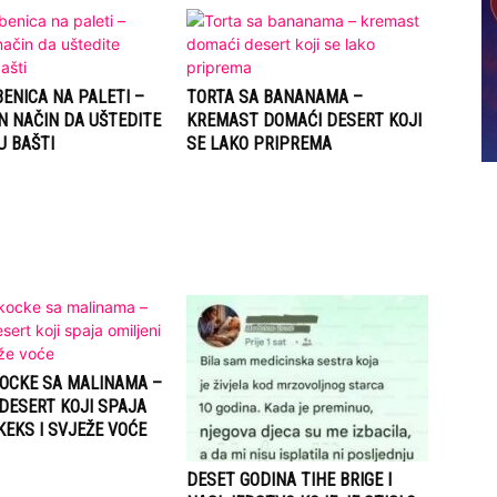
ENICA NA PALETI –
TORTA SA BANANAMA –
N NAČIN DA UŠTEDITE
KREMAST DOMAĆI DESERT KOJI
U BAŠTI
SE LAKO PRIPREMA
OCKE SA MALINAMA –
DESERT KOJI SPAJA
KEKS I SVJEŽE VOĆE
DESET GODINA TIHE BRIGE I