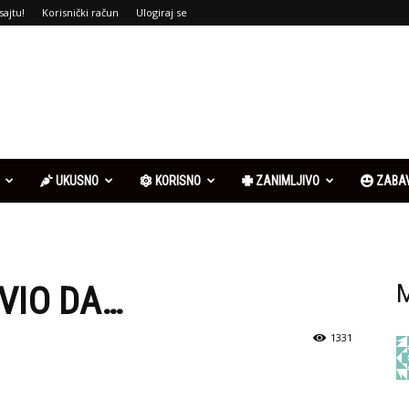
sajtu!
Korisnički račun
Ulogiraj se
UKUSNO
KORISNO
ZANIMLJIVO
ZABA
VIO DA…
M
1331