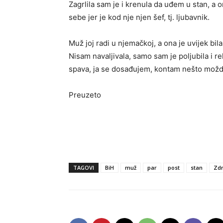
Zagrlila sam je i krenula da uđem u stan, a o
sebe jer je kod nje njen šef, tj. ljubavnik.
Muž joj radi u njemačkoj, a ona je uvijek bil
Nisam navaljivala, samo sam je poljubila i re
spava, ja se dosađujem, kontam nešto možda
Preuzeto
TAGOVI
BiH
muž
par
post
stan
Zdr