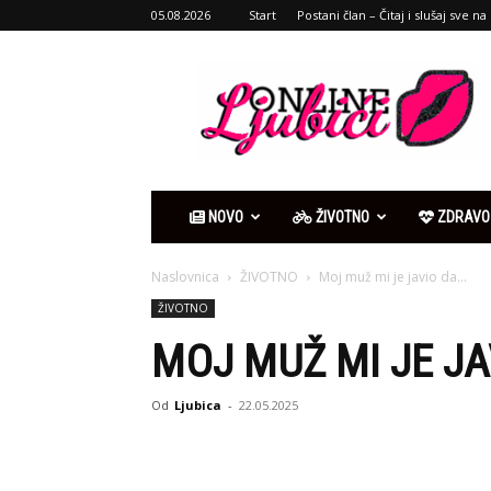
05.08.2026
Start
Postani član – Čitaj i slušaj sve na 
Ljubići
online
NOVO
ŽIVOTNO
ZDRAVO
Naslovnica
ŽIVOTNO
Moj muž mi je javio da…
ŽIVOTNO
MOJ MUŽ MI JE JA
Od
Ljubica
-
22.05.2025