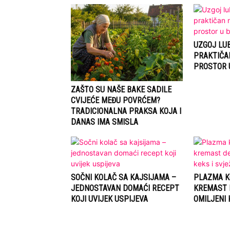
UZGOJ LUB
PRAKTIČA
PROSTOR 
ZAŠTO SU NAŠE BAKE SADILE
CVIJEĆE MEĐU POVRĆEM?
TRADICIONALNA PRAKSA KOJA I
DANAS IMA SMISLA
SOČNI KOLAČ SA KAJSIJAMA –
PLAZMA K
JEDNOSTAVAN DOMAĆI RECEPT
KREMAST 
KOJI UVIJEK USPIJEVA
OMILJENI 