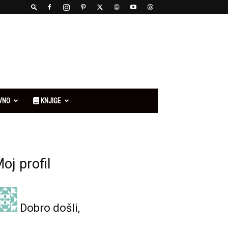
VNO
KNJIGE
oj profil
Dobro došli,