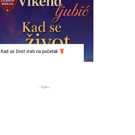
Kad se život vrati na početak
- Oglas -