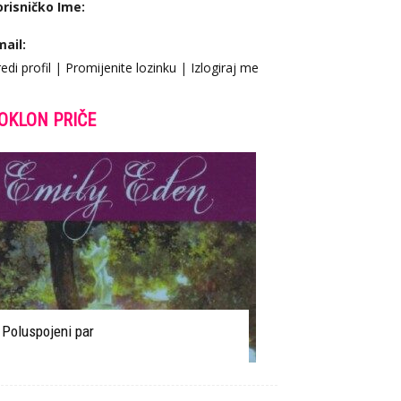
orisničko Ime:
mail:
edi profil
|
Promijenite lozinku
|
Izlogiraj me
OKLON PRIČE
Poluspojeni par