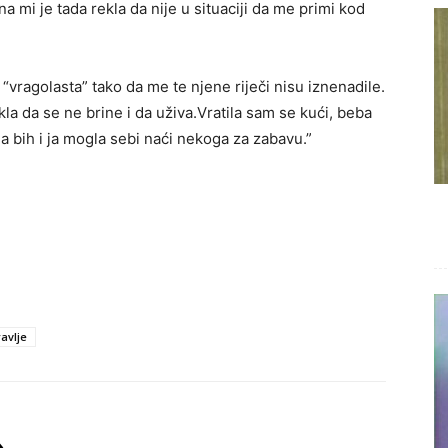
na mi je tada rekla da nije u situaciji da me primi kod
a “vragolasta” tako da me te njene riječi nisu iznenadile.
kla da se ne brine i da uživa.Vratila sam se kući, beba
 bih i ja mogla sebi naći nekoga za zabavu.”
avlje