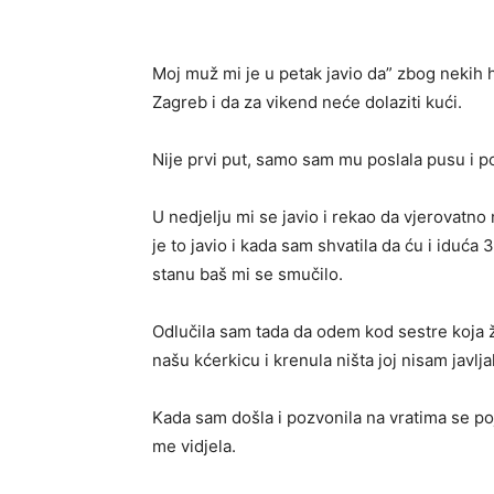
Moj muž mi je u petak javio da” zbog nekih 
Zagreb i da za vikend neće dolaziti kući.
Nije prvi put, samo sam mu poslala pusu i po
U nedjelju mi se javio i rekao da vjerovatno
je to javio i kada sam shvatila da ću i idu
stanu baš mi se smučilo.
Odlučila sam tada da odem kod sestre koja 
našu kćerkicu i krenula ništa joj nisam javlj
Kada sam došla i pozvonila na vratima se poj
me vidjela.