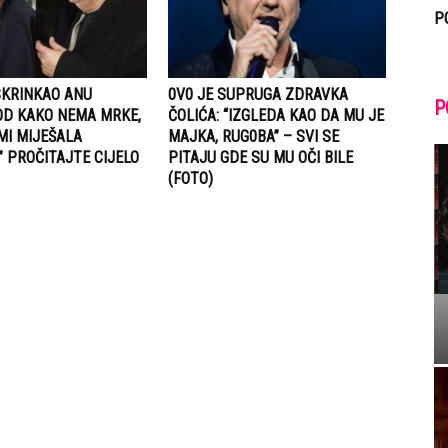
P
SKRINKAO ANU
0V0 JE SUPRUGA ZDRAVKA
P
OD KAKO NEMA MRKE,
ČOLIĆA: “IZGLEDA KAO DA MU JE
MI MIJEŠALA
MAJKA, RUG0BA” – SVI SE
 PROČITAJTE CIJELO
PITAJU GDE SU MU OČI BILE
(FOTO)