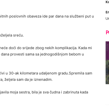
K
E
hitnih poslovnih obaveza ide par dana na službeni put u
Ur
P
željela sreću.
 neće doći do srijede zbog nekih komplikacija. Kada mi
ća 3 dana provesti sama sa jednogodišnjom bebom u
živi u 30-ak kilometara udaljenom gradu.Spremila sam
ala, željela sam da je iznenadim.
avila moja sestra, bila je sva čudna i zabrinuta kada