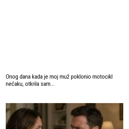
Onog dana kada je moj muž poklonio motocikl
nećaku, otkrila sam...