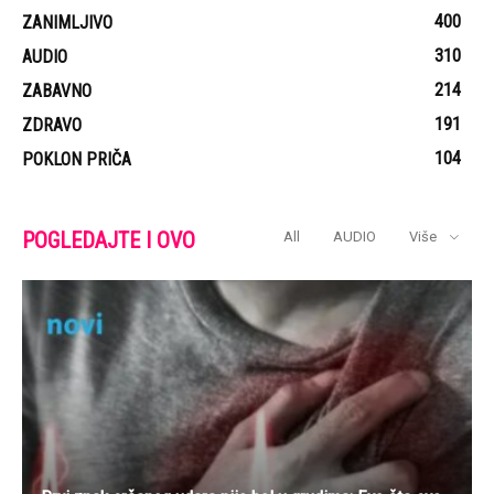
Prvi znak srčanog udara nije bol u grudima: Evo šta sve
treba da znate o ovome
Kada pojedeš bananu koja počinje da tamni, evo šta se