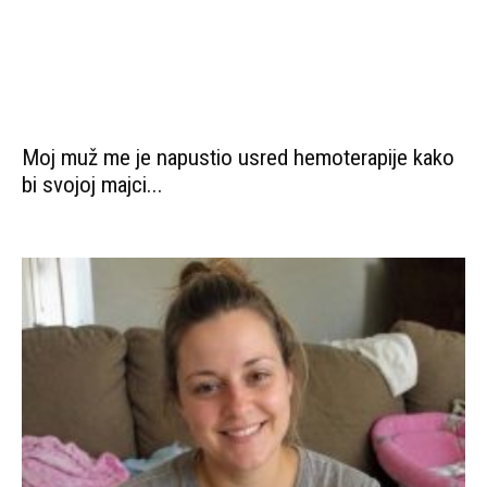
Moj je muž otišao na ljetovanje tvrdeći da ga
nisam zaslužila,...