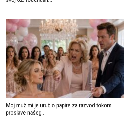
Moj muž mi je uručio papire za razvod tokom
proslave našeg...
8 sobnih biljaka koje ubijaju žensku sreću: Ako
žena uzgaja ovo...