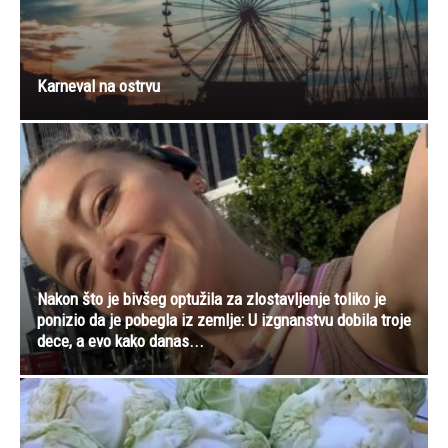
Nakon što je bivšeg optužila za zlostavljenje toliko je
ponizio da je pobegla iz zemlje: U izgnanstvu dobila troje
dece, a evo kako danas...
SLOBODANKA IMA TRIK ZA ODLIČAN KISELI KUPUS!
Većina domaćica radi ovo pogrešno kod kiseljenja –
PAZITE SAMO OVO
NE PROPUSTITE
Mislio je da je stranac doneo običan sat na popravku. Ali
kada ga je...