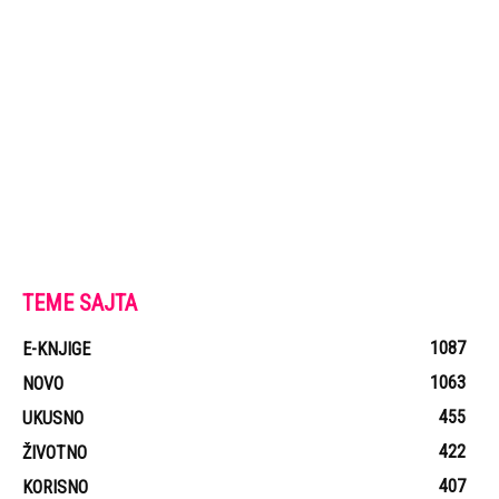
1087
E-KNJIGE
1063
NOVO
455
UKUSNO
422
ŽIVOTNO
407
KORISNO
400
ZANIMLJIVO
310
AUDIO
214
ZABAVNO
191
ZDRAVO
104
POKLON PRIČA
POGLEDAJTE I OVO
All
AUDIO
Više