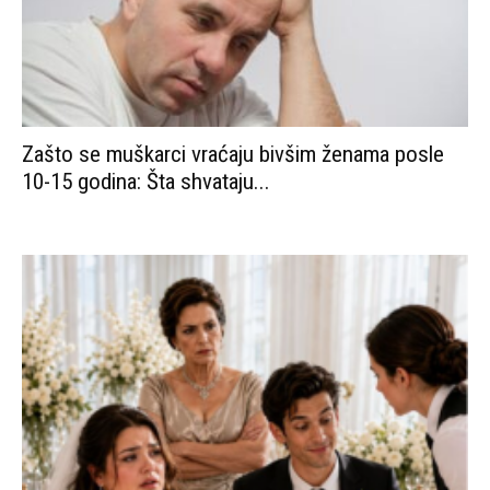
Svekrva je javno ponizila mladu, ostavljajući je na
vlastitom vjenčanju sa...