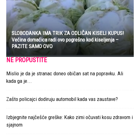
Zašto policajci dodiruju automobil kada vas zaustave?
Izbjegnite najčešće greške: Kako zimi očuvati kosu zdravom i
sjajnom
Jednostavan trik iz Turske koji vraća mekoću peškirima – bez
hemije
“Kad je moja ćerka imala šest godina, svake večeri bi izvlačila
istu kuhinjsku stolicu…”