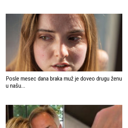
Posle mesec dana braka muž je doveo drugu ženu
u našu...
Moj muž mi je poklonio dijamantnu narukvicu za
godišnjicu braka. Ali...