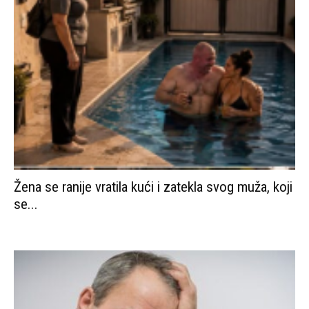
se...
Zašto se muškarci vraćaju bivšim ženama posle
10-15 godina: Šta shvataju...