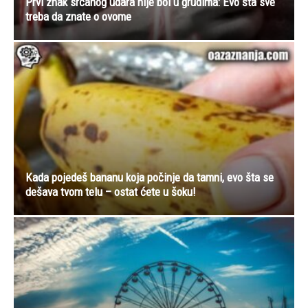
dešava tvom telu – ostat ćete u šoku!
Karneval na ostrvu