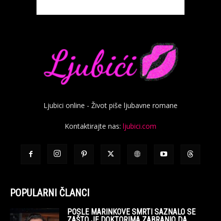
POPULARNI ČLANCI
POSLE MARINKOVE SMRTI SAZNALO SE
ZAŠTO JE DOKTORIMA ZABRANIO DA
DUBRAVKI...
KOSTI NE VOLE OVU HRANU: AKO OVO
JEDETE, BOL JE JAČI,...
IMALA SAM SAMO 1 SLIKU SA BIOLOŠKOM
MAJKOM DOK ME JE...