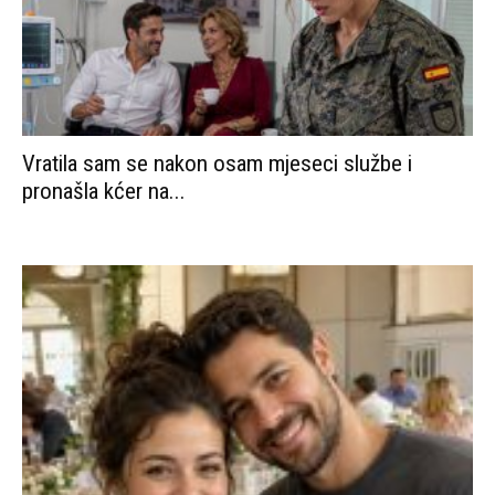
Vratila sam se nakon osam mjeseci službe i
pronašla kćer na...