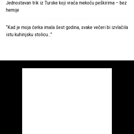
Ljubici online - Život piše ljubavne romane
Kontaktirajte nas:
ljubici.com