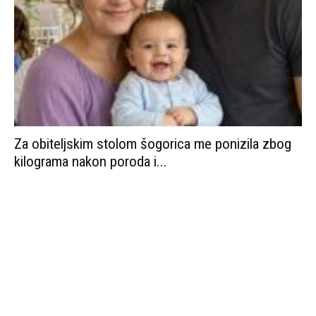
Za obiteljskim stolom šogorica me ponizila zbog
kilograma nakon poroda i...
Moj muž me je napustio usred hemoterapije kako
bi svojoj majci...