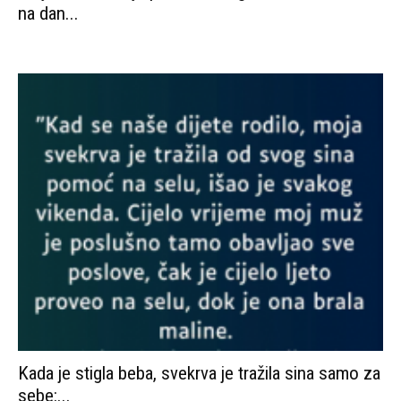
Kada je stigla beba, svekrva je tražila sina samo za
sebe:...
1
2
3
Moj profil