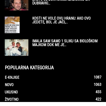
POPULARNA KATEGORIJA
1087
E-KNJIGE
1063
NOVO
455
UKUSNO
422
ŽIVOTNO
407
KORISNO
400
ZANIMLJIVO
310
AUDIO
214
ZABAVNO
191
ZDRAVO
O sajtu i kontakt
Uslovi korištenja
Pravila privatnosti