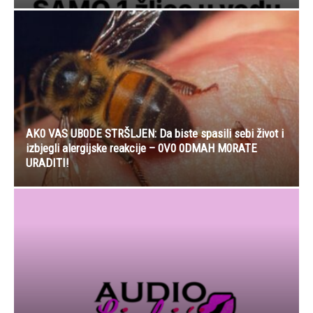
AK0 VAS UB0DE STRŠLJEN: Da biste spasili sebi život i
izbjegli alergijske reakcije – 0V0 0DMAH M0RATE
URADITI!