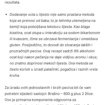
rezultata.
Dodavanje octa u tijesto nije samo prastara metoda
koja se prenosi od baka; to je tehnika utemeljena na
kemiji koja poboljšava teksturu tijesta. Kao blaga
kiselina, ocat stupa u interakciju sa sodom bikarbonom
ili kvascem, čime se ubrzava fermentacija i omekšava
gluten. Posljedično, to dovodi do stvaranja lakših i
prozračnijih peciva. Ovaj recept sadrži 9% alkoholni
ocat koji nakon pečenja ne daje vidljivu aromu i okus;
no znatno doprinosi mekoći tijesta. Ova metoda se
često koristi u izradi palačinki, pogačica i raznih vrsta
kruha.
Za izradu ovih jednostavnih i brzih peciva bit će vam
potrebni sljedeći sastojci: Brašno – 600 g plus 2 žlice:
Ovo je primarna komponenta odgovorna za