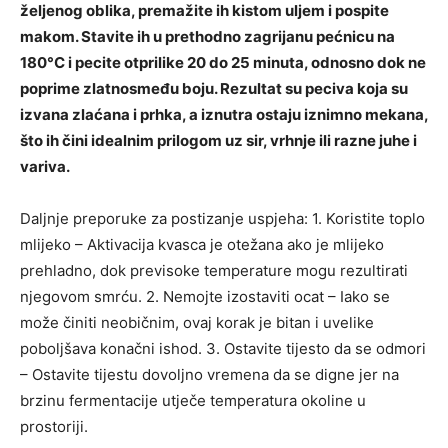
željenog oblika, premažite ih kistom uljem i pospite
makom. Stavite ih u prethodno zagrijanu pećnicu na
180°C i pecite otprilike 20 do 25 minuta, odnosno dok ne
poprime zlatnosmeđu boju. Rezultat su peciva koja su
izvana zlaćana i prhka, a iznutra ostaju iznimno mekana,
što ih čini idealnim prilogom uz sir, vrhnje ili razne juhe i
variva.
Daljnje preporuke za postizanje uspjeha: 1. Koristite toplo
mlijeko – Aktivacija kvasca je otežana ako je mlijeko
prehladno, dok previsoke temperature mogu rezultirati
njegovom smrću. 2. Nemojte izostaviti ocat – Iako se
može činiti neobičnim, ovaj korak je bitan i uvelike
poboljšava konačni ishod. 3. Ostavite tijesto da se odmori
– Ostavite tijestu dovoljno vremena da se digne jer na
brzinu fermentacije utječe temperatura okoline u
prostoriji.