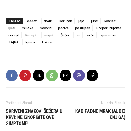
TAGOVI
dodati
dodir
Doručak
jaje
Juhe
kvasac
ljudi
mlijeko
Novosti
peciva
postupak
Preporučujemo
recept
Recepti
savjeti
Šećer
sir
sirće
sjemenke
TAJNA
tijesto
Trikovi
Prethodni članak
Naredni članak
SKRIVENI ZNAKOVI ŠEĆERA U
KAD PADNE MRAK (AUDIO
KRVI: NE IGNORIŠITE OVE
KNJIGA)
SIMPTOME!