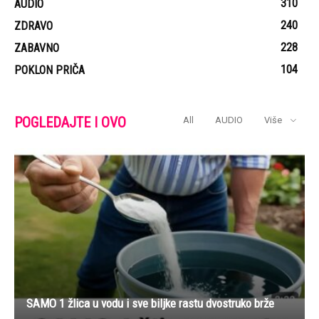
310
AUDIO
240
ZDRAVO
228
ZABAVNO
104
POKLON PRIČA
POGLEDAJTE I OVO
All
AUDIO
Više
SAMO 1 žlica u vodu i sve biljke rastu dvostruko brže