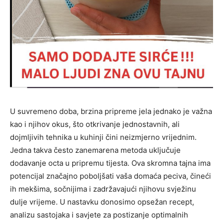
U suvremeno doba, brzina pripreme jela jednako je važna
kao i njihov okus, što otkrivanje jednostavnih, ali
dojmljivih tehnika u kuhinji čini neizmjerno vrijednim.
Jedna takva često zanemarena metoda uključuje
dodavanje octa u pripremu tijesta. Ova skromna tajna ima
potencijal značajno poboljšati vaša domaća peciva, čineći
ih mekšima, sočnijima i zadržavajući njihovu svježinu
dulje vrijeme. U nastavku donosimo opsežan recept,
analizu sastojaka i savjete za postizanje optimalnih