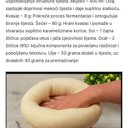
uspostavljanje strukture tijesta. Mlijeko – 400 ml: Ovaj
sastojak doprinosi mekoći tijesta i daje suptilnu slatkoću.
Kvasac – 8 g: Pokreće proces fermentacije i omogućuje
širenje tijesta. Šećer – 80 g: Hrani kvasac i pomaže u
stvaranju suptilno karamelizirane korice. Sol – 1 čajna
žličica: pojačava okus i jača cjelovitost tijesta. Ocat – 2
žličice (9%): ključna komponenta za povećanu nježnost i
poboljšanu teksturu. Ulje – 30 grama dodati u tijesto, uz
dodatnih 40 grama za premazivanje: