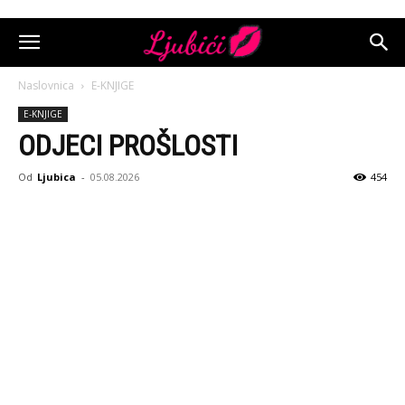
Naslovnica
E-KNJIGE
E-KNJIGE
ODJECI PROŠLOSTI
Od
Ljubica
-
05.08.2026
454