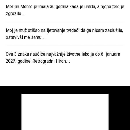
Merilin Monro je imala 36 godina kada je umrla, a njeno telo je
zgrozilo...
Moj je muž otišao na ljetovanje tvrdeći da ga nisam zaslužila,
ostavivši me samu...
Ova 3 znaka naučiće najvažnije životne lekcije do 6. januara
2027. godine: Retrogradni Hiron...