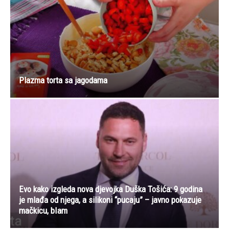
Plazma torta sa jagodama
Evo kako izgleda nova djevojka Duška Tošića: 9 godina
je mlađa od njega, a silikoni “pucaju” – javno pokazuje
mačkicu, bIam