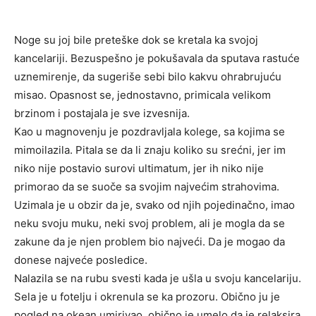
Noge su joj bile preteške dok se kretala ka svojoj
kancelariji. Bezuspešno je pokušavala da sputava rastuće
uznemirenje, da sugeriše sebi bilo kakvu ohrabrujuću
misao. Opasnost se, jednostavno, primicala velikom
brzinom i postajala je sve izvesnija.
Kao u magnovenju je pozdravljala kolege, sa kojima se
mimoilazila. Pitala se da li znaju koliko su srećni, jer im
niko nije postavio surovi ultimatum, jer ih niko nije
primorao da se suoče sa svojim najvećim strahovima.
Uzimala je u obzir da je, svako od njih pojedinačno, imao
neku svoju muku, neki svoj problem, ali je mogla da se
zakune da je njen problem bio najveći. Da je mogao da
donese najveće posledice.
Nalazila se na rubu svesti kada je ušla u svoju kancelariju.
Sela je u fotelju i okrenula se ka prozoru. Obično ju je
pogled na okean umirivao, obično je umelo da je relaksira