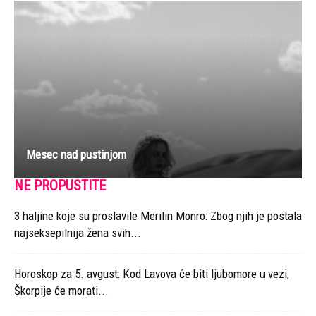
Mesec nad pustinjom
NE PROPUSTITE
3 haljine koje su proslavile Merilin Monro: Zbog njih je postala
najseksepilnija žena svih...
Horoskop za 5. avgust: Kod Lavova će biti ljubomore u vezi,
Škorpije će morati...