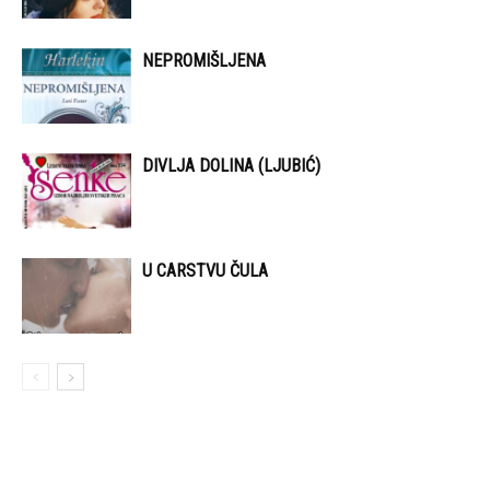
NEPROMIŠLJENA
DIVLJA DOLINA (LJUBIĆ)
U CARSTVU ČULA