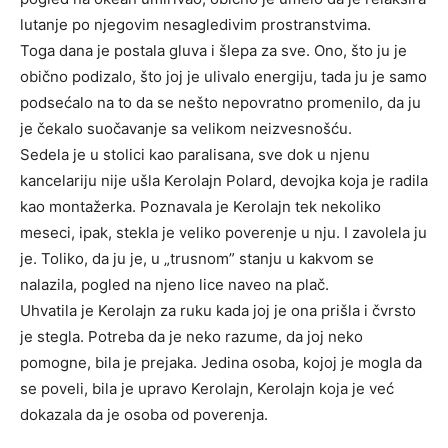
lutanje po njegovim nesagledivim prostranstvima.
Toga dana je postala gluva i šlepa za sve. Ono, što ju je
obično podizalo, što joj je ulivalo energiju, tada ju je samo
podsećalo na to da se nešto nepovratno promenilo, da ju
je čekalo suočavanje sa velikom neizvesnošću.
Sedela je u stolici kao paralisana, sve dok u njenu
kancelariju nije ušla Kerolajn Polard, devojka koja je radila
kao montažerka. Poznavala je Kerolajn tek nekoliko
meseci, ipak, stekla je veliko poverenje u nju. I zavolela ju
je. Toliko, da ju je, u „trusnom” stanju u kakvom se
nalazila, pogled na njeno lice naveo na plač.
Uhvatila je Kerolajn za ruku kada joj je ona prišla i čvrsto
je stegla. Potreba da je neko razume, da joj neko
pomogne, bila je prejaka. Jedina osoba, kojoj je mogla da
se poveli, bila je upravo Kerolajn, Kerolajn koja je već
dokazala da je osoba od poverenja.