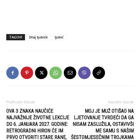
TAGOVI
čitaj ljubiće
ljubić
Prethodni članak
Naredni članak
OVA 3 ZNAKA NAUČIĆE
MOJ JE MUŽ OTIŠAO NA
NAJVAŽNIJE ŽIVOTNE LEKCIJE
LJETOVANJE TVRDEĆI DA GA
DO 6. JANUARA 2027. GODINE:
NISAM ZASLUŽILA, OSTAVIVŠI
RETROGRADNI HIRON ĆE IM
ME SAMU S NAŠIM
PRVO OTVORITI STARE RANE,
ŠESTOMJESEČNIM TROJKAMA