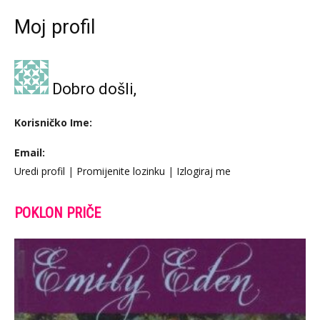
Moj profil
Dobro došli,
Korisničko Ime:
Email:
Uredi profil
|
Promijenite lozinku
|
Izlogiraj me
POKLON PRIČE