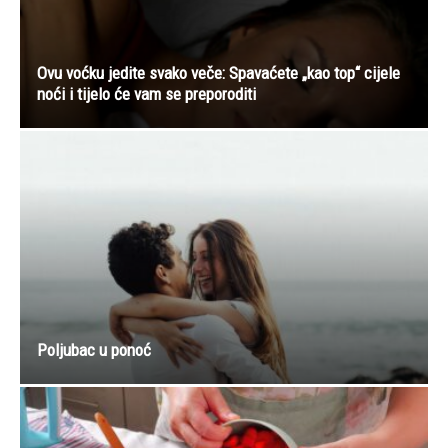
Ovu voćku jedite svako veče: Spavaćete „kao top“ cijele
noći i tijelo će vam se preporoditi
Poljubac u ponoć