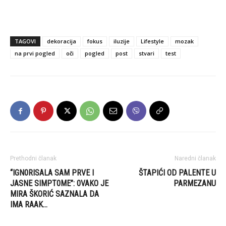
TAGOVI
dekoracija
fokus
iluzije
Lifestyle
mozak
na prvi pogled
oči
pogled
post
stvari
test
Prethodni članak
Naredni članak
“IGN0RISALA SAM PRVE I
ŠTAPIĆI OD PALENTE U
JASNE SIMPT0ME”: 0VAKO JE
PARMEZANU
MIRA ŠKORIĆ SAZNALA DA
IMA RAAK…