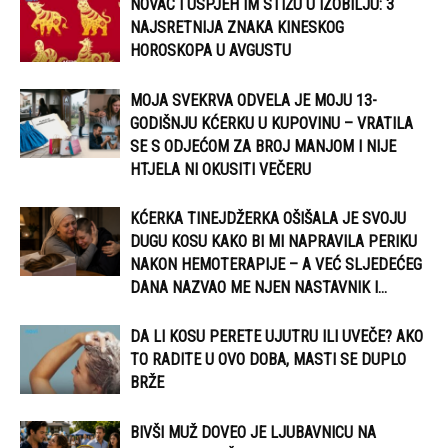
NOVAC I USPJEH IM STIŽU U IZOBILJU: 3
NAJSRETNIJA ZNAKA KINESKOG
HOROSKOPA U AVGUSTU
MOJA SVEKRVA ODVELA JE MOJU 13-
GODIŠNJU KĆERKU U KUPOVINU – VRATILA
SE S ODJEĆOM ZA BROJ MANJOM I NIJE
HTJELA NI OKUSITI VEČERU
KĆERKA TINEJDŽERKA OŠIŠALA JE SVOJU
DUGU KOSU KAKO BI MI NAPRAVILA PERIKU
NAKON HEMOTERAPIJE – A VEĆ SLJEDEĆEG
DANA NAZVAO ME NJEN NASTAVNIK I...
DA LI KOSU PERETE UJUTRU ILI UVEČE? AKO
TO RADITE U OVO DOBA, MASTI SE DUPLO
BRŽE
BIVŠI MUŽ DOVEO JE LJUBAVNICU NA