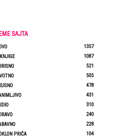
EME SAJTA
1357
OVO
1087
-KNJIGE
521
ORISNO
505
IVOTNO
478
KUSNO
431
ANIMLJIVO
310
UDIO
240
DRAVO
228
ABAVNO
104
OKLON PRIČA