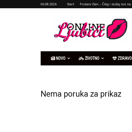
06.08.2026
Start
Postani član – Čitaj i slušaj sve na 
Ljubići
online
NOVO
ŽIVOTNO
ZDRAVO
Nema poruka za prikaz