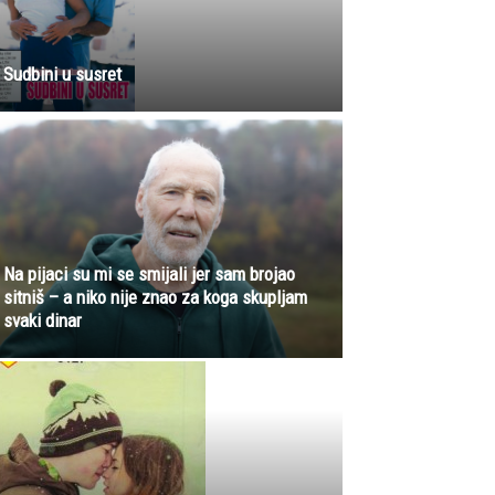
Sudbini u susret
Na pijaci su mi se smijali jer sam brojao
sitniš – a niko nije znao za koga skupljam
svaki dinar