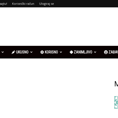
sajtu!
Korisnički račun
Ulogiraj se
UKUSNO
KORISNO
ZANIMLJIVO
ZABA
M