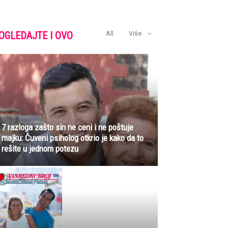
OGLEDAJTE I OVO
All
Više
7 razloga zašto sin ne ceni i ne poštuje
majku: Čuveni psiholog otkrio je kako da to
rešite u jednom potezu