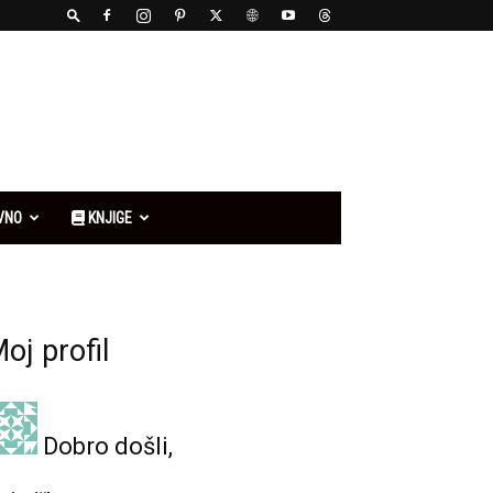
VNO
KNJIGE
oj profil
Dobro došli,