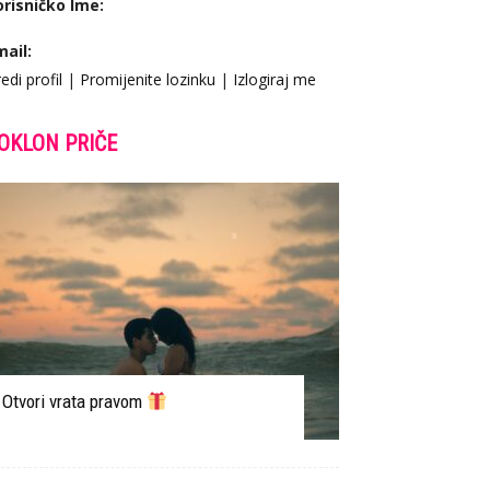
orisničko Ime:
mail:
edi profil
|
Promijenite lozinku
|
Izlogiraj me
OKLON PRIČE
Otvori vrata pravom