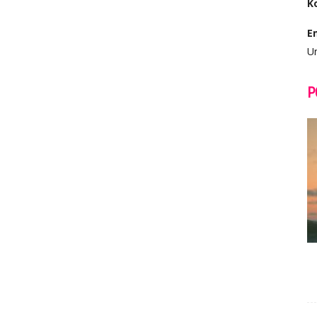
K
E
Ur
P