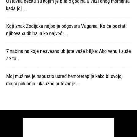
Ostavila dečka sa kojim je bila 5 godina u vezi onog momenta
kada joj...
Koji znak Zodijaka najbolje odgovara Vagama: Ko će postati
njihova sudbina, a ko najveći...
7 načina na koje nesvesno ubijate vaše biljke: Ako venu i suše
se to...
Moj muž me je napustio usred hemoterapije kako bi svojoj
majci poklonio luksuzno putovanje...