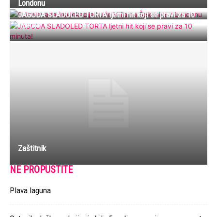
Londonu
JAGODA SLADOLED TORTA ljetni hit koji se pravi za 10
minuta!
Zaštitnik
NE PROPUSTITE
Plava laguna