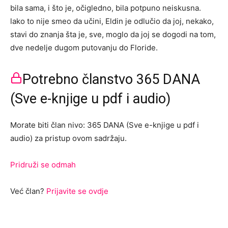
bila sama, i što je, očigledno, bila potpuno neiskusna.
lako to nije smeo da učini, Eldin je odlučio da joj, nekako,
stavi do znanja šta je, sve, moglo da joj se dogodi na tom,
dve nedelje dugom putovanju do Floride.
Potrebno članstvo 365 DANA
(Sve e-knjige u pdf i audio)
Morate biti član nivo: 365 DANA (Sve e-knjige u pdf i
audio) za pristup ovom sadržaju.
Pridruži se odmah
Već član?
Prijavite se ovdje