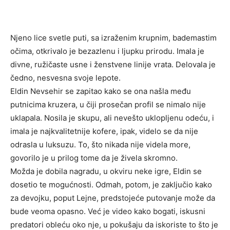
Njeno lice svetle puti, sa izraženim krupnim, bademastim
očima, otkrivalo je bezazlenu i ljupku prirodu. Imala je
divne, ružičaste usne i ženstvene linije vrata. Delovala je
čedno, nesvesna svoje lepote.
Eldin Nevsehir se zapitao kako se ona našla među
putnicima kruzera, u čiji prosečan profil se nimalo nije
uklapala. Nosila je skupu, ali nevešto uklopljenu odeću, i
imala je najkvalitetnije kofere, ipak, videlo se da nije
odrasla u luksuzu. To, što nikada nije videla more,
govorilo je u prilog tome da je živela skromno.
Možda je dobila nagradu, u okviru neke igre, Eldin se
dosetio te mogućnosti. Odmah, potom, je zaključio kako
za devojku, poput Lejne, predstojeće putovanje može da
bude veoma opasno. Već je video kako bogati, iskusni
predatori obleću oko nje, u pokušaju da iskoriste to što je