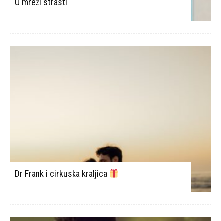
U mreži strasti
Dr Frank i cirkuska kraljica