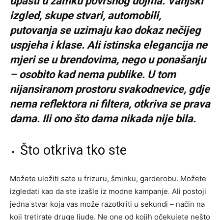
upasti u zamku površnog dojma. Vanjski
izgled, skupe stvari, automobili,
putovanja se uzimaju kao dokaz nečijeg
uspjeha i klase. Ali istinska elegancija ne
mjeri se u brendovima, nego u ponašanju
– osobito kad nema publike. U tom
nijansiranom prostoru svakodnevice, gdje
nema reflektora ni filtera, otkriva se prava
dama. Ili ono što dama nikada nije bila.
Što otkriva tko ste
Možete uložiti sate u frizuru, šminku, garderobu. Možete
izgledati kao da ste izašle iz modne kampanje. Ali postoji
jedna stvar koja vas može razotkriti u sekundi – način na
koji tretirate druge ljude. Ne one od kojih očekujete nešto