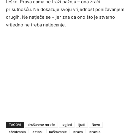
teško. Prava dama ne traži pažnju – ona zrači
prisutnošću. Ne dokazuje svoju vrijednost ponižavanjem
drugih. Ne natječe se – jer zna da ono što je stvarno
vrijedno ne treba natjecanje.
TAGOVI
društvene mreže
izgled
ljudi
Novo
očekivanja
oglasi
poštovanje
prava
pravila