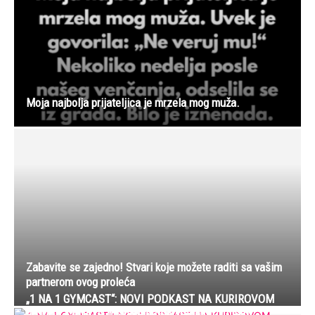
Moja najbolja prijateljica je mrzela mog muža.
Zabavite se zajedno! Stvari koje možete raditi sa vašim
partnerom ovog proleća
„1 NA 1 GYMCAST“: NOVI PODKAST NA KURIROVOM
JUTJUB KANALU – svake druge srede od 20 sati