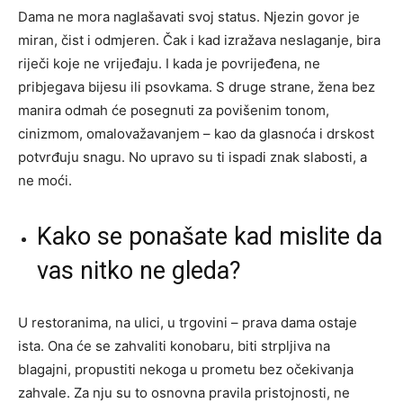
Dama ne mora naglašavati svoj status. Njezin govor je
miran, čist i odmjeren. Čak i kad izražava neslaganje, bira
riječi koje ne vrijeđaju. I kada je povrijeđena, ne
pribjegava bijesu ili psovkama. S druge strane, žena bez
manira odmah će posegnuti za povišenim tonom,
cinizmom, omalovažavanjem – kao da glasnoća i drskost
potvrđuju snagu. No upravo su ti ispadi znak slabosti, a
ne moći.
Kako se ponašate kad mislite da
vas nitko ne gleda?
U restoranima, na ulici, u trgovini – prava dama ostaje
ista. Ona će se zahvaliti konobaru, biti strpljiva na
blagajni, propustiti nekoga u prometu bez očekivanja
zahvale. Za nju su to osnovna pravila pristojnosti, ne