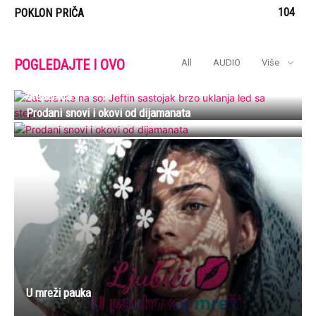
104
POKLON PRIČA
POGLEDAJTE I OVO
All
AUDIO
Više
Zaboravite na so: Jeftin sastojak brzo uklanja led sa
stepenica
Prodani snovi i okovi od dijamanata
U mreži pauka