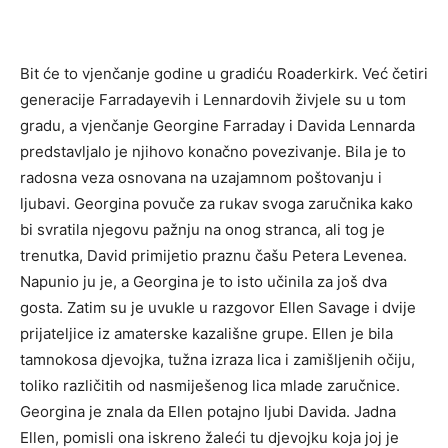
Bit će to vjenčanje godine u gradiću Roaderkirk. Već četiri
generacije Farradayevih i Lennardovih živjele su u tom
gradu, a vjenčanje Georgine Farraday i Davida Lennarda
predstavljalo je njihovo konačno povezivanje. Bila je to
radosna veza osnovana na uzajamnom poštovanju i
ljubavi. Georgina povuče za rukav svoga zaručnika kako
bi svratila njegovu pažnju na onog stranca, ali tog je
trenutka, David primijetio praznu čašu Petera Levenea.
Napunio ju je, a Georgina je to isto učinila za još dva
gosta. Zatim su je uvukle u razgovor Ellen Savage i dvije
prijateljice iz amaterske kazališne grupe. Ellen je bila
tamnokosa djevojka, tužna izraza lica i zamišljenih očiju,
toliko različitih od nasmiješenog lica mlade zaručnice.
Georgina je znala da Ellen potajno ljubi Davida. Jadna
Ellen, pomisli ona iskreno žaleći tu djevojku koja joj je