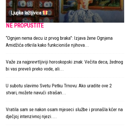
Ljupka lažljivica
NE PROPUSTITE
“Ognjen nema decu iz prvog braka”: Izjava žene Ognjena
Amidžića otkrila kako funkcioniše njihova...
Važe za najprevrtljiviji horoskopski znak: Večita deca, žednog
bi vas preveli preko vode, ali...
U subotu slavimo Svetu Petku Trnovu: Ako uradite ove 2
stvari, možete navući strašan...
Vratila sam se nakon osam mjeseci službe i pronašla kćer na
dječjoj intenzivnoj njezi....