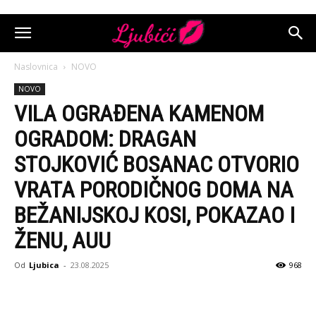
Naslovnica
NOVO
NOVO
VILA OGRAĐENA KAMENOM
OGRADOM: DRAGAN
STOJKOVIĆ BOSANAC OTVORIO
VRATA PORODIČNOG DOMA NA
BEŽANIJSKOJ KOSI, POKAZAO I
ŽENU, AUU
Od
Ljubica
-
23.08.2025
968