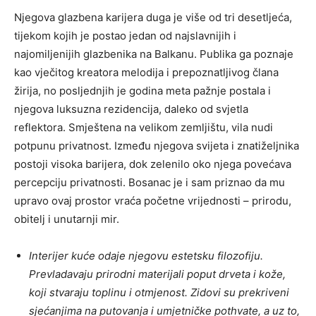
Njegova glazbena karijera duga je više od tri desetljeća,
tijekom kojih je postao jedan od najslavnijih i
najomiljenijih glazbenika na Balkanu. Publika ga poznaje
kao vječitog kreatora melodija i prepoznatljivog člana
žirija, no posljednjih je godina meta pažnje postala i
njegova luksuzna rezidencija, daleko od svjetla
reflektora. Smještena na velikom zemljištu, vila nudi
potpunu privatnost. Između njegova svijeta i znatiželjnika
postoji visoka barijera, dok zelenilo oko njega povećava
percepciju privatnosti. Bosanac je i sam priznao da mu
upravo ovaj prostor vraća početne vrijednosti – prirodu,
obitelj i unutarnji mir.
Interijer kuće odaje njegovu estetsku filozofiju.
Prevladavaju prirodni materijali poput drveta i kože,
koji stvaraju toplinu i otmjenost. Zidovi su prekriveni
sjećanjima na putovanja i umjetničke pothvate, a uz to,