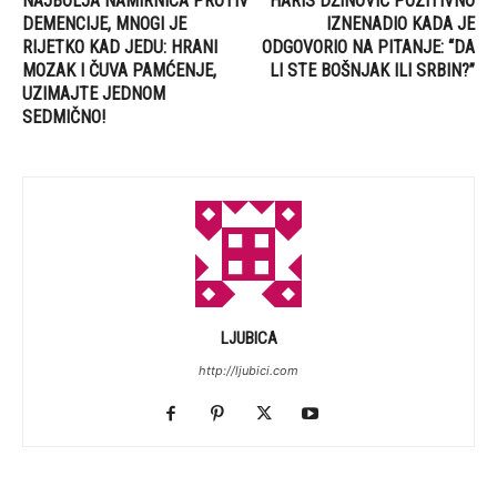
NAJBOLJA NAMIRNICA PROTIV
HARIS DŽINOVIĆ POZITIVNO
DEMENCIJE, MNOGI JE
IZNENADIO KADA JE
RIJETKO KAD JEDU: HRANI
ODGOVORIO NA PITANJE: “DA
MOZAK I ČUVA PAMĆENJE,
LI STE BOŠNJAK ILI SRBIN?”
UZIMAJTE JEDNOM
SEDMIČNO!
LJUBICA
http://ljubici.com