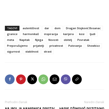
TAGOVI
autentičnost
dar
dom
Dragan Stojković Bosanac
granice
harmonikaš
inspiracija
karijera
kosi
ljudi
meta
Napitak
Njega
Novosti
obitelj
Povratak
Preporučujemo
prijatelji
privatnost
Putovanja
Showbizz
sigurnost
stabilnost
strast
Prethodni članak
Naredni članak