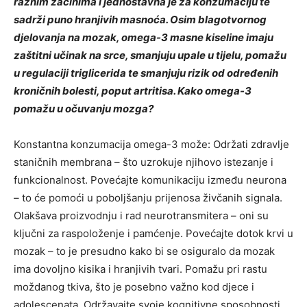
raznim začinima i jednostavna je za konzumaciju te
sadrži puno hranjivih masnoća. Osim blagotvornog
djelovanja na mozak, omega-3 masne kiseline imaju
zaštitni učinak na srce, smanjuju upale u tijelu, pomažu
u regulaciji triglicerida te smanjuju rizik od određenih
kroničnih bolesti, poput artritisa. Kako omega-3
pomažu u očuvanju mozga?
Konstantna konzumacija omega-3 može: Održati zdravlje
staničnih membrana – što uzrokuje njihovo istezanje i
funkcionalnost. Povećajte komunikaciju između neurona
– to će pomoći u poboljšanju prijenosa živčanih signala.
Olakšava proizvodnju i rad neurotransmitera – oni su
ključni za raspoloženje i pamćenje. Povećajte dotok krvi u
mozak – to je presudno kako bi se osiguralo da mozak
ima dovoljno kisika i hranjivih tvari. Pomažu pri rastu
moždanog tkiva, što je posebno važno kod djece i
adolescenata. Održavajte svoje kognitivne sposobnosti,