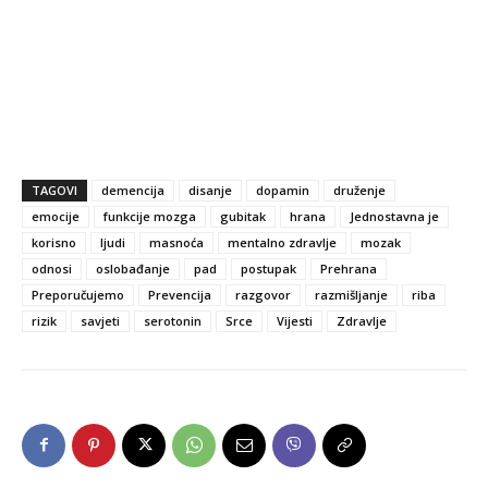
TAGOVI
demencija
disanje
dopamin
druženje
emocije
funkcije mozga
gubitak
hrana
Jednostavna je
korisno
ljudi
masnoća
mentalno zdravlje
mozak
odnosi
oslobađanje
pad
postupak
Prehrana
Preporučujemo
Prevencija
razgovor
razmišljanje
riba
rizik
savjeti
serotonin
Srce
Vijesti
Zdravlje