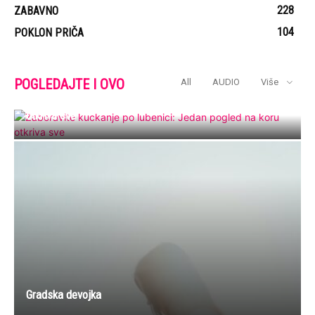
228
ZABAVNO
104
POKLON PRIČA
POGLEDAJTE I OVO
All
AUDIO
Više
Zaboravite kuckanje po lubenici: Jedan pogled na koru
otkriva sve
Gradska devojka