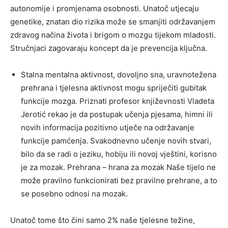
autonomije i promjenama osobnosti. Unatoč utjecaju
genetike, znatan dio rizika može se smanjiti održavanjem
zdravog načina života i brigom o mozgu tijekom mladosti.
Stručnjaci zagovaraju koncept da je prevencija ključna.
Stalna mentalna aktivnost, dovoljno sna, uravnotežena
prehrana i tjelesna aktivnost mogu spriječiti gubitak
funkcije mozga. Priznati profesor književnosti Vladeta
Jerotić rekao je da postupak učenja pjesama, himni ili
novih informacija pozitivno utječe na održavanje
funkcije pamćenja. Svakodnevno učenje novih stvari,
bilo da se radi o jeziku, hobiju ili novoj vještini, korisno
je za mozak. Prehrana – hrana za mozak Naše tijelo ne
može pravilno funkcionirati bez pravilne prehrane, a to
se posebno odnosi na mozak.
Unatoč tome što čini samo 2% naše tjelesne težine,