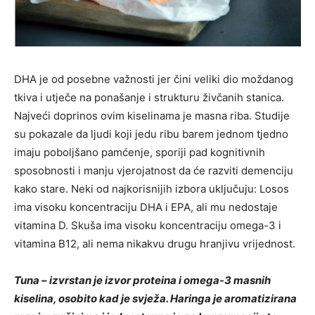
DHA je od posebne važnosti jer čini veliki dio moždanog
tkiva i utječe na ponašanje i strukturu živčanih stanica.
Najveći doprinos ovim kiselinama je masna riba. Studije
su pokazale da ljudi koji jedu ribu barem jednom tjedno
imaju poboljšano pamćenje, sporiji pad kognitivnih
sposobnosti i manju vjerojatnost da će razviti demenciju
kako stare. Neki od najkorisnijih izbora uključuju: Losos
ima visoku koncentraciju DHA i EPA, ali mu nedostaje
vitamina D. Skuša ima visoku koncentraciju omega-3 i
vitamina B12, ali nema nikakvu drugu hranjivu vrijednost.
Tuna – izvrstan je izvor proteina i omega-3 masnih
kiselina, osobito kad je svježa. Haringa je aromatizirana