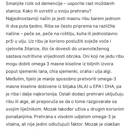
Smanjite rizik od demencije – usporite rast moždanih
stanica. Kako ih uvrstiti u svoju prehranu?
Najjednostavniji način je jesti masnu ribu barem jednom
ili dva puta tjedno. Riba se često priprema na različite
načine – peče se, peče na roštilju, kuha ili jednostavno
prži u ulju. Uz ribu je korisno poslužiti svježe voće i
cjelovite žitarice, što će dovesti do uravnoteženog
sastava nutritivne vrijednosti obroka. Oni koji ne jedu ribu
mogu dobiti omega 3 masne kiseline iz biljnih izvora
poput sjemenki lana, chia sjemenki, oraha i ulja algi.
Međutim, tijelo je manje sposobno pretvoriti omega-3
masne kiseline dobivene iz biljaka (ALA) u EPA i DHA, pa
je riba i dalje najkorisnija. Ostali dodaci prehrani uključuju
ribu ili alge, ali preporuča se da o tome razgovarate sa
svojim liječnikom. Mozak također uživa u drugim korisnim
ponašanjima. Prehrana s visokim udjelom omega-3 je
vitalna, ali nije jedini odlučujući faktor. Mozak je olakšan