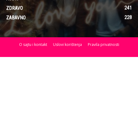
241
ZDRAVO
228
ZABAVNO
O sajtu i kontakt
Uslovi korištenja
Pravila privatnosti