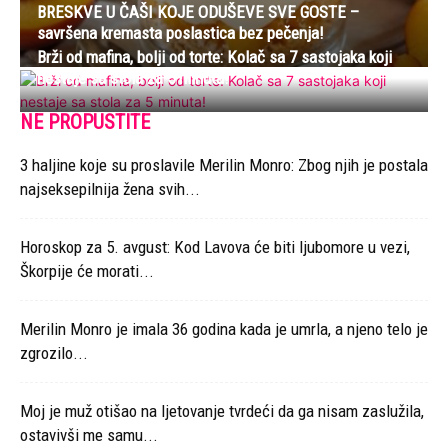
BRESKVE U ČAŠI KOJE ODUŠEVE SVE GOSTE –
savršena kremasta poslastica bez pečenja!
Brži od mafina, bolji od torte: Kolač sa 7 sastojaka koji
nestaje sa stola za 5 minuta!
NE PROPUSTITE
3 haljine koje su proslavile Merilin Monro: Zbog njih je postala
najseksepilnija žena svih...
Horoskop za 5. avgust: Kod Lavova će biti ljubomore u vezi,
Škorpije će morati...
Merilin Monro je imala 36 godina kada je umrla, a njeno telo je
zgrozilo...
Moj je muž otišao na ljetovanje tvrdeći da ga nisam zaslužila,
ostavivši me samu...