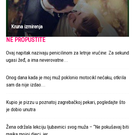
Kruna izmirenja
NE PROPUSTITE
Ovaj napitak nazivaju penicilinom za letnje vrućine: Za sekund
ugasi žeđ, a ima neverovatne...
Onog dana kada je moj muž poklonio motocikl nećaku, otkrila
sam da nije izdao...
Kupio je pizzu u poznatoj zagrebačkoj pekari, pogledajte što
je dobio unutra
Žena održala lekciju ljubavnici svog muža – “Ne pokušavaj biti
majka mojoj djeci, jer...