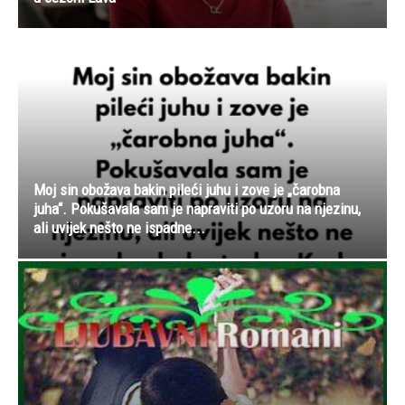
Moj sin obožava bakin pileći juhu i zove je „čarobna
juha“. Pokušavala sam je napraviti po uzoru na njezinu,
ali uvijek nešto ne ispadne...