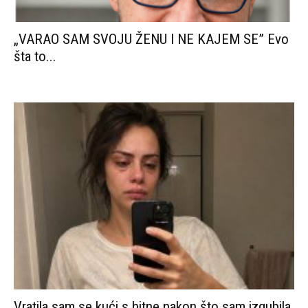
„VARAO SAM SVOJU ŽENU I NE KAJEM SE” Evo
šta to...
Vratila sam se kući s hitne nakon što sam izgubila