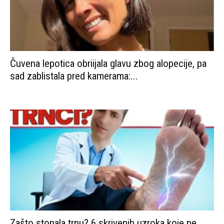
Čuvena lepotica obriijala glavu zbog alopecije, pa
sad zablistala pred kamerama:...
Zašto stopala trnu? 6 skrivenih uzroka koje ne