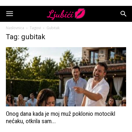
Naslovnica
Tagovi
Gubitak
Tag: gubitak
Onog dana kada je moj muž poklonio motocikl
nećaku, otkrila sam...