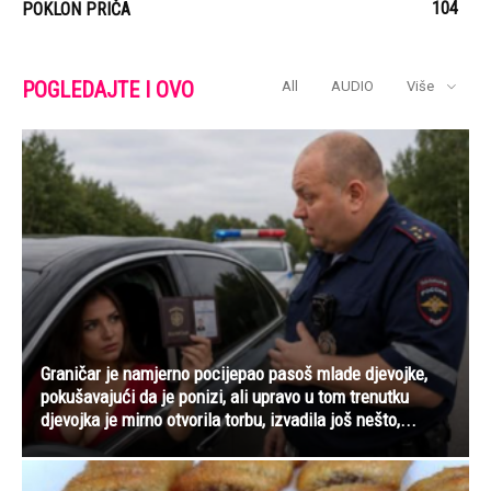
104
POKLON PRIČA
POGLEDAJTE I OVO
All
AUDIO
Više
Graničar je namjerno pocijepao pasoš mlade djevojke,
pokušavajući da je ponizi, ali upravo u tom trenutku
djevojka je mirno otvorila torbu, izvadila još nešto,...