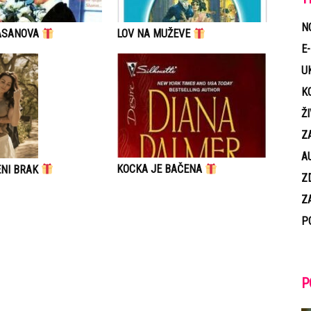
N
ASANOVA
LOV NA MUŽEVE
E
U
K
Ž
Z
A
KOCKA JE BAČENA
NI BRAK
Z
Z
P
P