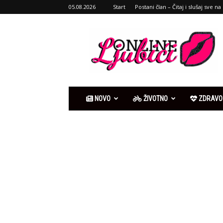
05.08.2026
Start
Postani član – Čitaj i slušaj sve na 
Ljubići
online
NOVO
ŽIVOTNO
ZDRAVO