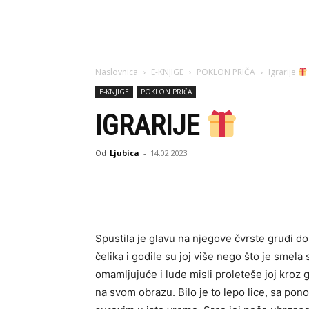
Naslovnica
E-KNJIGE
POKLON PRIČA
Igrarije
E-KNJIGE
POKLON PRIČA
IGRARIJE
Od
Ljubica
-
14.02.2023
Spustila je glavu na njegove čvrste grudi d
čelika i godile su joj više nego što je smela 
omamljujuće i lude misli proleteše joj kroz g
na svom obrazu. Bilo je to lepo lice, sa po