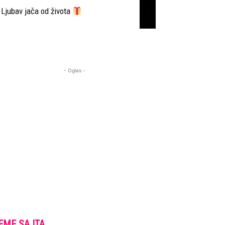
Ljubav jača od života
- Oglas -
EME SAJTA