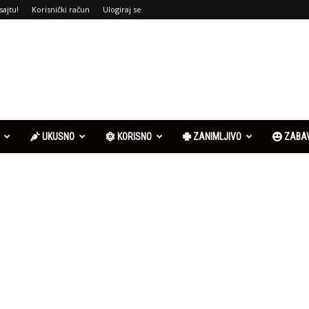
sajtu!
Korisnički račun
Ulogiraj se
UKUSNO
KORISNO
ZANIMLJIVO
ZABA