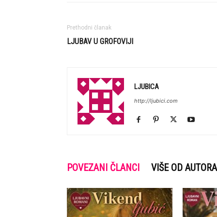
Prethodni članak
LJUBAV U GROFOVIJI
LJUBICA
http://ljubici.com
POVEZANI ČLANCI
VIŠE OD AUTORA