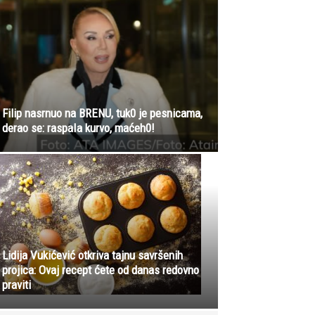
Filip nasrnuo na BRENU, tuk0 je pesnicama,
derao se: raspaIa kurvo, maćeh0!
Lidija Vukićević otkriva tajnu savršenih
projica: Ovaj recept ćete od danas redovno
praviti