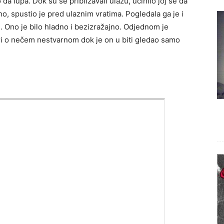
a lupa. Dok su se približavali ulazu, učinilo joj se da
o, spustio je pred ulaznim vratima. Pogledala ga je i
. Ono je bilo hladno i bezizražajno. Odjednom je
jari o nečem nestvarnom dok je on u biti gledao samo