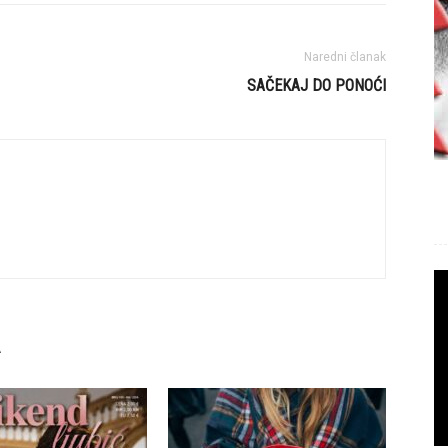
Naredni članak
SAČEKAJ DO PONOĆI