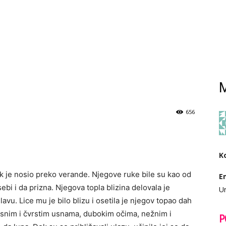
M
656
K
ok je nosio preko verande. Njegove ruke bile su kao od
E
sebi i da prizna. Njegova topla blizina delovala je
Ur
lavu. Lice mu je bilo blizu i osetila je njegov topao dah
nosnim i čvrstim usnama, dubokim očima, nežnim i
P