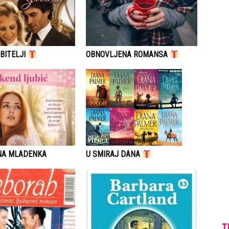
BITELJI
OBNOVLJENA ROMANSA
NA MLADENKA
U SMIRAJ DANA
T