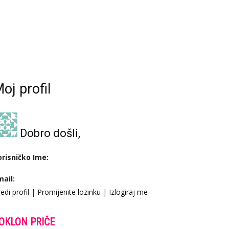
oj profil
Dobro došli,
orisničko Ime:
mail:
edi profil
|
Promijenite lozinku
|
Izlogiraj me
OKLON PRIČE