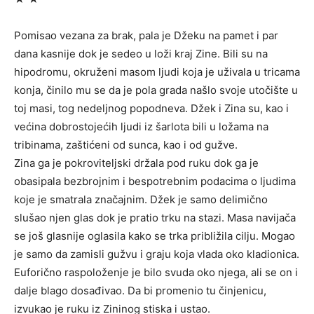
Pomisao vezana za brak, pala je Džeku na pamet i par
dana kasnije dok je sedeo u loži kraj Zine. Bili su na
hipodromu, okruženi masom ljudi koja je uživala u tricama
konja, činilo mu se da je pola grada našlo svoje utočište u
toj masi, tog nedeljnog popodneva. Džek i Zina su, kao i
većina dobrostojećih ljudi iz šarlota bili u ložama na
tribinama, zaštićeni od sunca, kao i od gužve.
Zina ga je pokroviteljski držala pod ruku dok ga je
obasipala bezbrojnim i bespotrebnim podacima o ljudima
koje je smatrala značajnim. Džek je samo delimično
slušao njen glas dok je pratio trku na stazi. Masa navijača
se još glasnije oglasila kako se trka približila cilju. Mogao
je samo da zamisli gužvu i graju koja vlada oko kladionica.
Euforično raspoloženje je bilo svuda oko njega, ali se on i
dalje blago dosađivao. Da bi promenio tu činjenicu,
izvukao je ruku iz Zininog stiska i ustao.