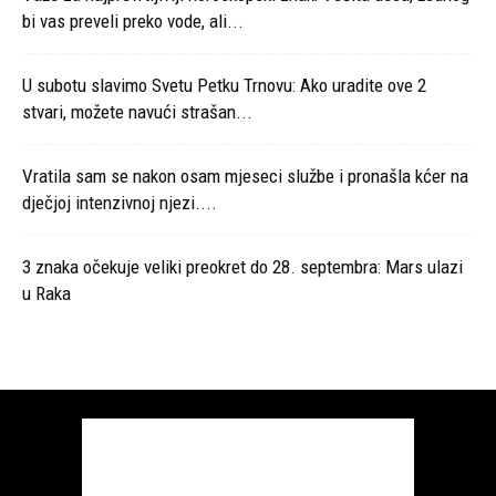
bi vas preveli preko vode, ali...
U subotu slavimo Svetu Petku Trnovu: Ako uradite ove 2
stvari, možete navući strašan...
Vratila sam se nakon osam mjeseci službe i pronašla kćer na
dječjoj intenzivnoj njezi....
3 znaka očekuje veliki preokret do 28. septembra: Mars ulazi
u Raka