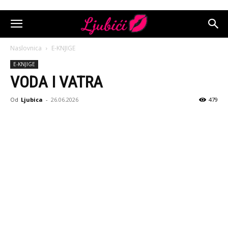
Naslovnica
E-KNJIGE
E-KNJIGE
VODA I VATRA
Od
Ljubica
-
26.06.2026
479