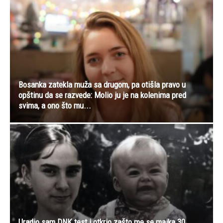
Bosanka zatekla muža sa drugom, pa otišla pravo u
opštinu da se razvede: Molio ju je na kolenima pred
svima, a ono što mu...
Uradio sam DNK test i otkrio zašto me se majka 30