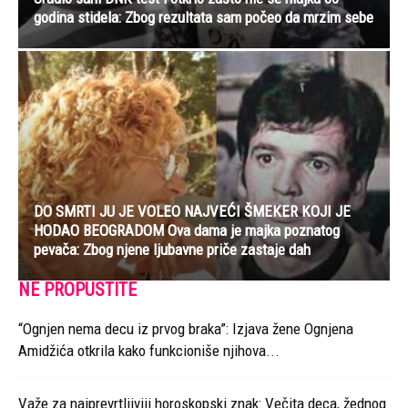
godina stidela: Zbog rezultata sam počeo da mrzim sebe
DO SMRTI JU JE VOLEO NAJVEĆI ŠMEKER KOJI JE
HODAO BEOGRADOM Ova dama je majka poznatog
pevača: Zbog njene ljubavne priče zastaje dah
NE PROPUSTITE
“Ognjen nema decu iz prvog braka”: Izjava žene Ognjena
Amidžića otkrila kako funkcioniše njihova...
Važe za najprevrtljiviji horoskopski znak: Večita deca, žednog