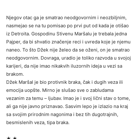
Njegov otac ga je smatrao neodgovornim i neozbiljnim,
nasmejao se na tu pomisao po prvi put od kada je otišao
iz Detroita. Gospodinu Stivenu Maršalu je trebala jedna
Pajper, da bi shvatio značenje reci i uvreda koje je njemu
naneo. To što Džek nije želeo da se oženi, on je smatrao
neodgovornim. Dovraga, uradio je toliko razvoda u svojoj
karijeri, da nije imao nikakvih iluzornih ideja u vezi sa
brakom.
Džek Maršal je bio protivnik braka, čak i dugih veza ili
emocija uopšte. Mirno je slušao sve o zabludama
vezanim za temu – ljubav. Imao je i svoj lični stav o tome,
ali ga nije javno priznavao. Sasvim lepo je izlazio na kraj
sa svojim prirodnim nagonima i bez tih dugotrajnih,
besmislenih veza, tipa braka.
★ ★