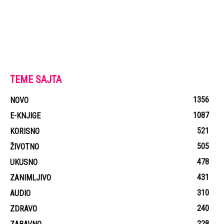
TEME SAJTA
1356
NOVO
1087
E-KNJIGE
521
KORISNO
505
ŽIVOTNO
478
UKUSNO
431
ZANIMLJIVO
310
AUDIO
240
ZDRAVO
228