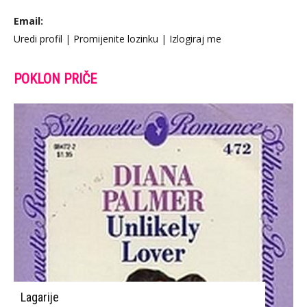
Email:
Uredi profil
|
Promijenite lozinku
|
Izlogiraj me
POKLON PRIČE
Lagarije