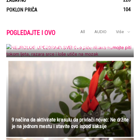
ZABAVNO
104
POKLON PRIČA
POGLEDAJTE I OVO
All
AUDIO
Više
NEUROLOG UP0Z0RAVA SVE! 0vo piće nikako nemojte
piti tokom ljeta, razara srce i loše utiče na mozak
9 načina da aktivirate krasulu da privlači novac: Ne držite
je na jednom mestu i stavite ovo ispod saksije