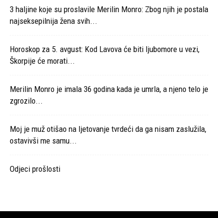
3 haljine koje su proslavile Merilin Monro: Zbog njih je postala
najseksepilnija žena svih...
Horoskop za 5. avgust: Kod Lavova će biti ljubomore u vezi,
Škorpije će morati...
Merilin Monro je imala 36 godina kada je umrla, a njeno telo je
zgrozilo...
Moj je muž otišao na ljetovanje tvrdeći da ga nisam zaslužila,
ostavivši me samu...
Odjeci prošlosti