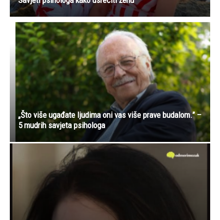
Savjeti psihologa kako usrećiti ženu
„Što više ugađate ljudima oni vas više prave budalom.” –
5 mudrih savjeta psihologa