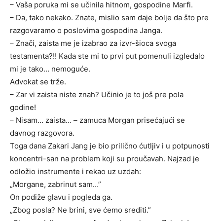
– Vaša poruka mi se učinila hitnom, gospodine Marfi.
– Da, tako nekako. Znate, mislio sam daje bolje da što pre
razgovaramo o poslovima gospodina Janga.
– Znači, zaista me je izabrao za izvr-šioca svoga
testamenta?!! Kada ste mi to prvi put pomenuli izgledalo
mi je tako… nemoguće.
Advokat se trže.
– Zar vi zaista niste znah? Učinio je to još pre pola
godine!
– Nisam… zaista… – zamuca Morgan prisećajući se
davnog razgovora.
Toga dana Zakari Jang je bio prilično ćutljiv i u potpunosti
koncentri-san na problem koji su proučavah. Najzad je
odložio instrumente i rekao uz uzdah:
„Morgane, zabrinut sam…”
On podiže glavu i pogleda ga.
„Zbog posla? Ne brini, sve ćemo srediti.”