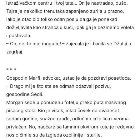
istraživačkom centru i tvoj tata… On je nastradao, dušo.
Tajra je nekoliko trenutaka zapanjeno zurila u prazno.
Iako je otac bio toliko odan poslu da ga je ponekad
doživljavala kao stranca u kući, ipak ga je bezmemo volela
i poštovala.
– Oh, ne, to nije moguće! – zajecala je i bacila se Džuliji u
zagrljaj.
* * *
Gospodin Marfi, advokat, ustao je da pozdravi posetioca.
– Drago mi je što ste se odmah odazvali pozivu,
gospodine Sedli.
Morgan sede u ponuđenu fotelju preko puta masivnog
pisaćeg stola. Bio je visok, mlad čovek od dvadeset
sedam godina, snažne građe, odlučnih crta lica i veoma
privlačan. No, naočare sa tamnim okvirom koje je redovno
nosio činile su da izgleda ozbiljnije i starije.