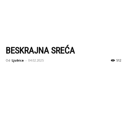
BESKRAJNA SREĆA
Od
Ljubica
-
04.02.2025
512