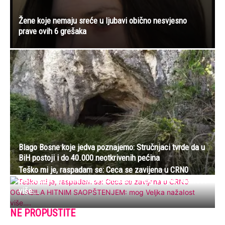
Žene koje nemaju sreće u ljubavi obično nesvjesno
prave ovih 6 grešaka
Blago Bosne koje jedva poznajemo: Stručnjaci tvrde da u
BiH postoji i do 40.000 neotkrivenih pećina
Teško mi je, raspadam se: Ceca se zavijena u CRN0
OGLASlLA HITNlM SAOPŠTENJEM: mog Veljka nažaIost
više….
NE PROPUSTITE