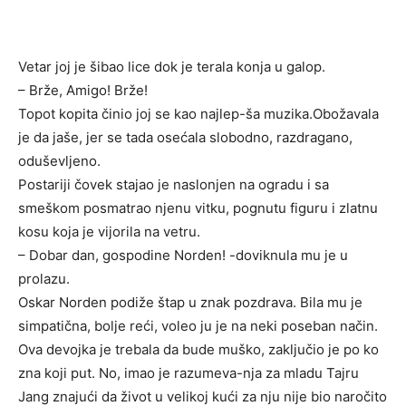
Vetar joj je šibao lice dok je terala konja u galop.
– Brže, Amigo! Brže!
Topot kopita činio joj se kao najlep-ša muzika.Obožavala
je da jaše, jer se tada osećala slobodno, razdragano,
oduševljeno.
Postariji čovek stajao je naslonjen na ogradu i sa
smeškom posmatrao njenu vitku, pognutu figuru i zlatnu
kosu koja je vijorila na vetru.
– Dobar dan, gospodine Norden! -doviknula mu je u
prolazu.
Oskar Norden podiže štap u znak pozdrava. Bila mu je
simpatična, bolje reći, voleo ju je na neki poseban način.
Ova devojka je trebala da bude muško, zaključio je po ko
zna koji put. No, imao je razumeva-nja za mladu Tajru
Jang znajući da život u velikoj kući za nju nije bio naročito