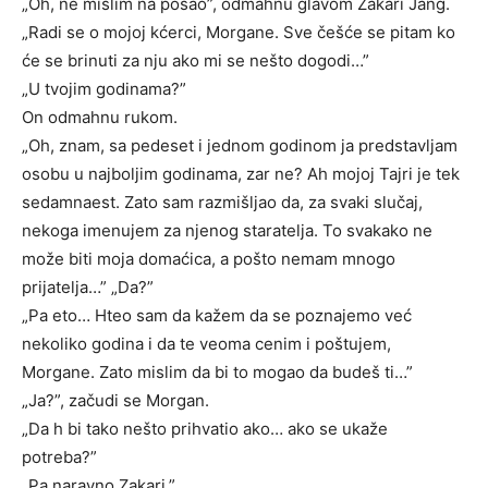
„Oh, ne mislim na posao”, odmahnu glavom Zakari Jang.
„Radi se o mojoj kćerci, Morgane. Sve češće se pitam ko
će se brinuti za nju ako mi se nešto dogodi…”
„U tvojim godinama?”
On odmahnu rukom.
„Oh, znam, sa pedeset i jednom godinom ja predstavljam
osobu u najboljim godinama, zar ne? Ah mojoj Tajri je tek
sedamnaest. Zato sam razmišljao da, za svaki slučaj,
nekoga imenujem za njenog staratelja. To svakako ne
može biti moja domaćica, a pošto nemam mnogo
prijatelja…” „Da?”
„Pa eto… Hteo sam da kažem da se poznajemo već
nekoliko godina i da te veoma cenim i poštujem,
Morgane. Zato mislim da bi to mogao da budeš ti…”
„Ja?”, začudi se Morgan.
„Da h bi tako nešto prihvatio ako… ako se ukaže
potreba?”
„Pa naravno,Zakari.”