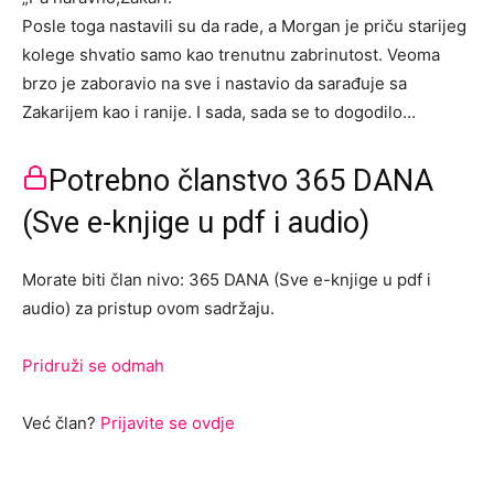
Posle toga nastavili su da rade, a Morgan je priču starijeg
kolege shvatio samo kao trenutnu zabrinutost. Veoma
brzo je zaboravio na sve i nastavio da sarađuje sa
Zakarijem kao i ranije. I sada, sada se to dogodilo…
Potrebno članstvo 365 DANA
(Sve e-knjige u pdf i audio)
Morate biti član nivo: 365 DANA (Sve e-knjige u pdf i
audio) za pristup ovom sadržaju.
Pridruži se odmah
Već član?
Prijavite se ovdje