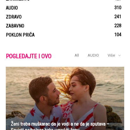
310
AUDIO
241
ZDRAVO
228
ZABAVNO
104
POKLON PRIČA
POGLEDAJTE I OVO
All
AUDIO
Više
Ženi treba muškarac da je vodi a ne da je sputava –