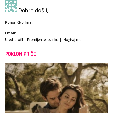
Dobro došli,
Korisničko Ime:
Email:
Uredi profil
|
Promijenite lozinku
|
Izlogiraj me
POKLON PRIČE