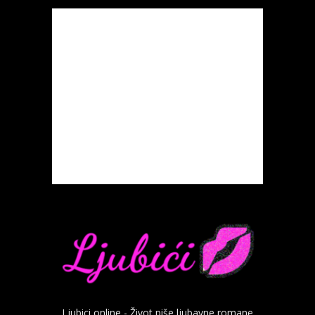
Ljubici online - Život piše ljubavne romane