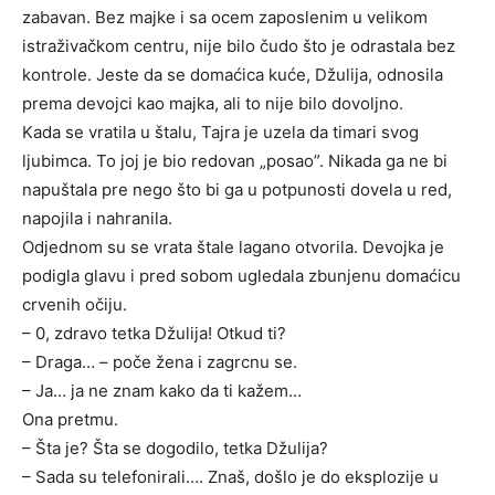
zabavan. Bez majke i sa ocem zaposlenim u velikom
istraživačkom centru, nije bilo čudo što je odrastala bez
kontrole. Jeste da se domaćica kuće, Džulija, odnosila
prema devojci kao majka, ali to nije bilo dovoljno.
Kada se vratila u štalu, Tajra je uzela da timari svog
ljubimca. To joj je bio redovan „posao”. Nikada ga ne bi
napuštala pre nego što bi ga u potpunosti dovela u red,
napojila i nahranila.
Odjednom su se vrata štale lagano otvorila. Devojka je
podigla glavu i pred sobom ugledala zbunjenu domaćicu
crvenih očiju.
– 0, zdravo tetka Džulija! Otkud ti?
– Draga… – poče žena i zagrcnu se.
– Ja… ja ne znam kako da ti kažem…
Ona pretmu.
– Šta je? Šta se dogodilo, tetka Džulija?
– Sada su telefonirali…. Znaš, došlo je do eksplozije u