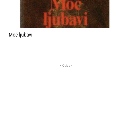
Moć ljubavi
- Oglas -