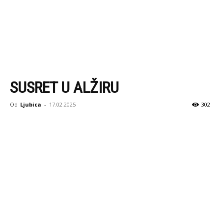
SUSRET U ALŽIRU
Od
Ljubica
-
17.02.2025
302