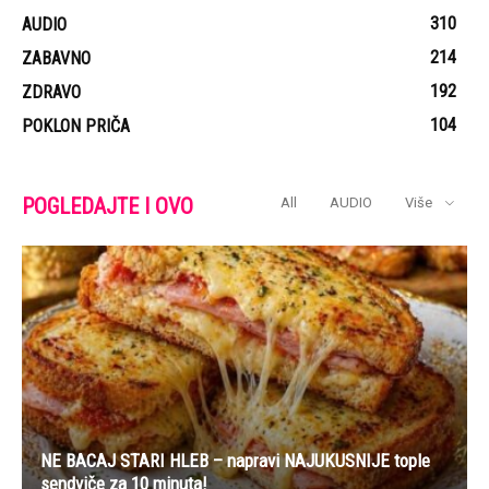
310
AUDIO
214
ZABAVNO
192
ZDRAVO
104
POKLON PRIČA
POGLEDAJTE I OVO
All
AUDIO
Više
NE BACAJ STARI HLEB – napravi NAJUKUSNIJE tople
sendviče za 10 minuta!