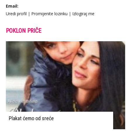
Email:
Uredi profil
|
Promijenite lozinku
|
Izlogiraj me
POKLON PRIČE
Plakat ćemo od sreće