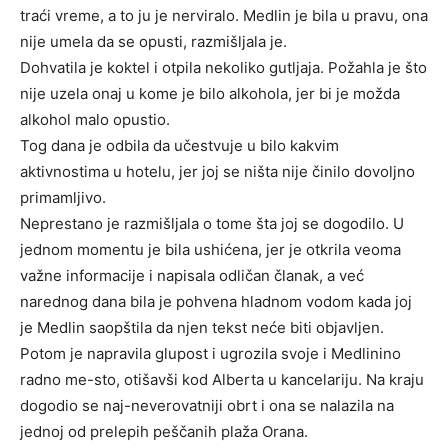
traći vreme, a to ju je nerviralo. Medlin je bila u pravu, ona
nije umela da se opusti, razmišljala je.
Dohvatila je koktel i otpila nekoliko gutljaja. Požahla je što
nije uzela onaj u kome je bilo alkohola, jer bi je možda
alkohol malo opustio.
Tog dana je odbila da učestvuje u bilo kakvim
aktivnostima u hotelu, jer joj se ništa nije činilo dovoljno
primamljivo.
Neprestano je razmišljala o tome šta joj se dogodilo. U
jednom momentu je bila ushićena, jer je otkrila veoma
važne informacije i napisala odličan članak, a već
narednog dana bila je pohvena hladnom vodom kada joj
je Medlin saopštila da njen tekst neće biti objavljen.
Potom je napravila glupost i ugrozila svoje i Medlinino
radno me-sto, otišavši kod Alberta u kancelariju. Na kraju
dogodio se naj-neverovatniji obrt i ona se nalazila na
jednoj od prelepih peščanih plaža Orana.