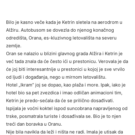
Bilo je kasno veče kada je Ketrin sletela na aerodrom u
Alžiru. Autobusom se dovezla do njenog konačnog
odredišta, Orana, es-kluzivnog letovališta na severu
zemlje.
Oran se nalazio u blizini glavnog grada Alžira i Ketrin je
već tada znala da će često ići u prestonicu. Verovala je da
će joj biti interesantnije u prestonici u kojoj je sve vrvilo
od ljudi i događanja, nego u mirnom letovalištu.
Hotel „Ikram” joj se dopao, kao plaža i more. Ipak, iako je
hotel bio sa pet zvezdica i imao odličan animacioni tim,
Ketrin je predo-sećala da će se prilično dosađivati.
Ispijala je voćni koktel ispod suncobrana napravljenog od
trske, posmatrala turiste i dosađivala se. Bio je to njen
treći dan boravka u Oranu.
Nije bila navikla da leži i ništa ne radi. Imala je utisak da