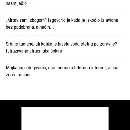
nasmiješio —...
„Mrtav sam, zbogom“: Izgovorio je kada je iskočio iz aviona
bez padobrana, a način...
Srbi je tamane, ali koliko je kisela voda štetna po zdravlje?
Istraživanje stručnjaka šokira
Majka joj u dugovima, otac nema ni telefon i internet, a ona
zgrće milione:...