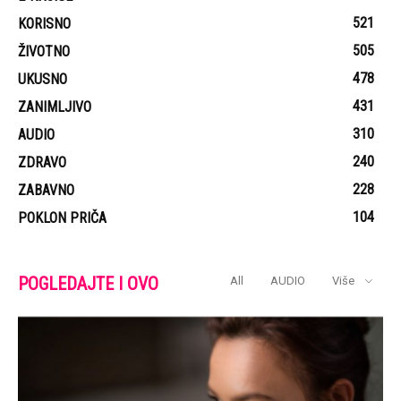
521
KORISNO
505
ŽIVOTNO
478
UKUSNO
431
ZANIMLJIVO
310
AUDIO
240
ZDRAVO
228
ZABAVNO
104
POKLON PRIČA
POGLEDAJTE I OVO
All
AUDIO
Više