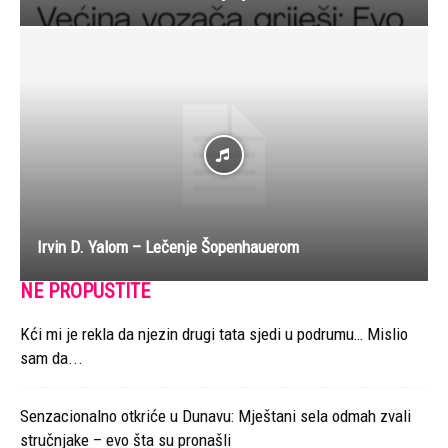
Irvin D. Yalom – Lečenje Šopenhauerom
NE PROPUSTITE
Kći mi je rekla da njezin drugi tata sjedi u podrumu… Mislio
sam da...
Senzacionalno otkriće u Dunavu: Mještani sela odmah zvali
stručnjake – evo šta su pronašli