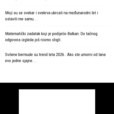
Moji su se svekar i svekrva ukrcali na međunarodni let i
ostavili me samu...
Matematički zadatak koji je podijelio Balkan: Do tačnog
odgovora izgleda još nismo stigli
Svilene bermude su trend leta 2026.: Ako ste umorni od lana
evo jedne sjajne...