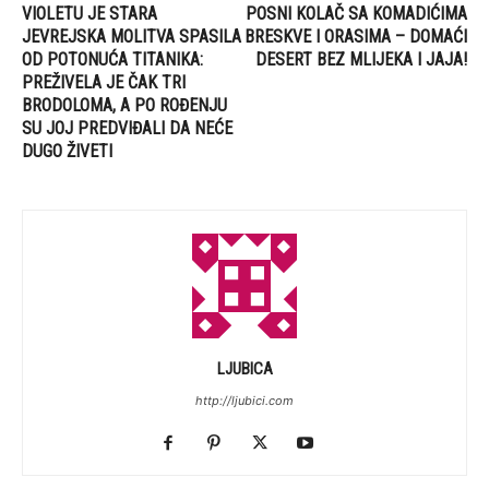
VIOLETU JE STARA
POSNI KOLAČ SA KOMADIĆIMA
JEVREJSKA MOLITVA SPASILA
BRESKVE I ORASIMA – DOMAĆI
OD POTONUĆA TITANIKA:
DESERT BEZ MLIJEKA I JAJA!
PREŽIVELA JE ČAK TRI
BRODOLOMA, A PO ROĐENJU
SU JOJ PREDVIĐALI DA NEĆE
DUGO ŽIVETI
LJUBICA
http://ljubici.com