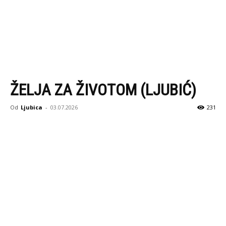
ŽELJA ZA ŽIVOTOM (LJUBIĆ)
Od
Ljubica
-
03.07.2026
231