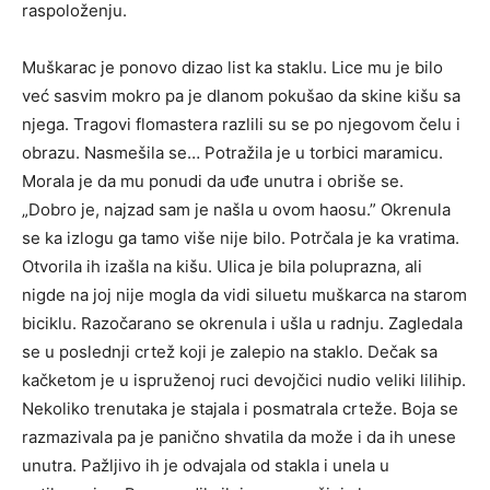
raspoloženju.
Muškarac je ponovo dizao list ka staklu. Lice mu je bilo
već sasvim mokro pa je dlanom pokušao da skine kišu sa
njega. Tragovi flomastera razlili su se po njegovom čelu i
obrazu. Nasmešila se… Potražila je u torbici maramicu.
Morala je da mu ponudi da uđe unutra i obriše se.
„Dobro je, najzad sam je našla u ovom haosu.” Okrenula
se ka izlogu ga tamo više nije bilo. Potrčala je ka vratima.
Otvorila ih izašla na kišu. Ulica je bila poluprazna, ali
nigde na joj nije mogla da vidi siluetu muškarca na starom
biciklu. Razočarano se okrenula i ušla u radnju. Zagledala
se u poslednji crtež koji je zalepio na staklo. Dečak sa
kačketom je u ispruženoj ruci devojčici nudio veliki lilihip.
Nekoliko trenutaka je stajala i posmatrala crteže. Boja se
razmazivala pa je panično shvatila da može i da ih unese
unutra. Pažljivo ih je odvajala od stakla i unela u