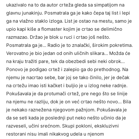
ukazivalo na to da autor crteža gleda sa simpatijom na
glavnu junakinju. Posmatrala ga je kako čepa taj list i lepi
ga na vlažno staklo izloga. List je ostao na mestu, samo je
upio kapi kiše a flomaster kojim je crtao se delimično
razmazao. Držao je blok u ruci i crtao još nešto.
Posmatrala ga je… Radio je to znalački, širokim pokretima.
Verovatno je bio jedan od onih uličnih slikara… Možda će
na kraju tražiti pare, tek da obezbedi sebi neki obrok…
Ponovo je podigao crtež i zalepio ga do prethodnog. Na
njemu je nacrtao sebe, bar joj se tako činilo, jer je dečak
na crtežu imao isti kačket i buljio je u izlog neke radnje.
Pokušavala je da protumači crtež, pre nego što se linije
na njemu ne razliju, dok je on već crtao nešto novo… Bila
je nekako raznežena njegovom pažnjom. Pokušavala je
da se seti kada je poslednji put neko nešto učinio da je
razveseli, učini srećnom. Skupi pokloni, ekskluzivni
restorani nisu imali nikakvog udela u njenom