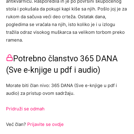
antikvarnicu. Rasporedila ih je po površini skupocenog
stola i pokušala da pokupi kapi kiše sa njih. Pošlo joj je za
rukom da sačuva veći deo crteža. Ostatak dana,
pogledima se vraćala na njih, isto koliko je i u izlogu
tražila odraz visokog muškarca sa velikom torbom preko
ramena.
Potrebno članstvo 365 DANA
(Sve e-knjige u pdf i audio)
Morate biti član nivo: 365 DANA (Sve e-knjige u pdf i
audio) za pristup ovom sadržaju.
Pridruži se odmah
Već član?
Prijavite se ovdje