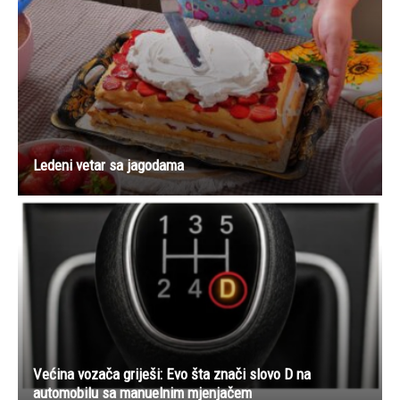
Ledeni vetar sa jagodama
Većina vozača griješi: Evo šta znači slovo D na
automobilu sa manuelnim mjenjačem