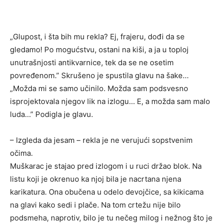
„Glupost, i šta bih mu rekla? Ej, frajeru, dođi da se
gledamo! Po mogućstvu, ostani na kiši, a ja u toploj
unutrašnjosti antikvarnice, tek da se ne osetim
povređenom.” Skrušeno je spustila glavu na šake…
„Možda mi se samo učinilo. Možda sam podsvesno
isprojektovala njegov lik na izlogu… E, a možda sam malo
luda…” Podigla je glavu.
– Izgleda da jesam – rekla je ne verujući sopstvenim
očima.
Muškarac je stajao pred izlogom i u ruci držao blok. Na
listu koji je okrenuo ka njoj bila je nacrtana njena
karikatura. Ona obučena u odelo devojčice, sa kikicama
na glavi kako sedi i plače. Na tom crtežu nije bilo
podsmeha, naprotiv, bilo je tu nečeg milog i nežnog što je