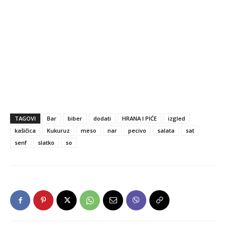
TAGOVI
Bar
biber
dodati
HRANA I PIĆE
izgled
kašičica
Kukuruz
meso
nar
pecivo
salata
sat
senf
slatko
so