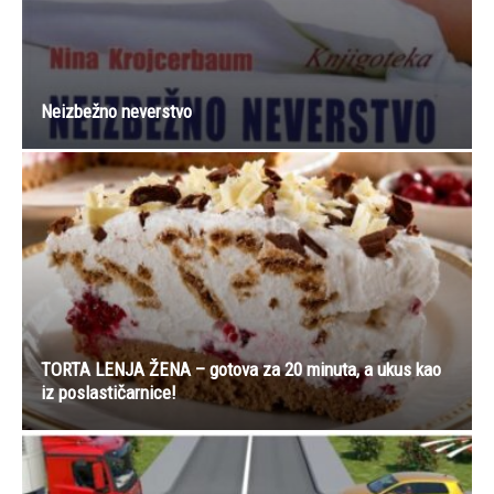
Neizbežno neverstvo
TORTA LENJA ŽENA – gotova za 20 minuta, a ukus kao
iz poslastičarnice!