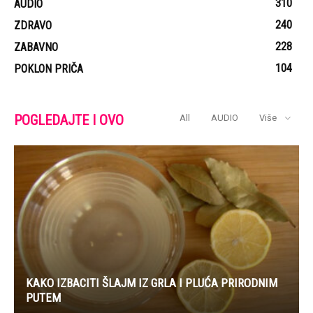
310
AUDIO
240
ZDRAVO
228
ZABAVNO
104
POKLON PRIČA
POGLEDAJTE I OVO
All
AUDIO
Više
KAKO IZBACITI ŠLAJM IZ GRLA I PLUĆA PRIRODNIM
PUTEM