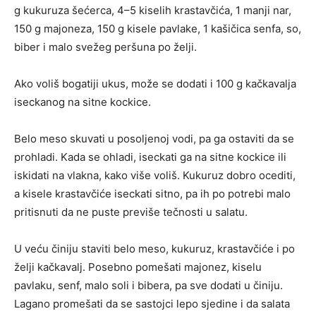
g kukuruza šećerca, 4–5 kiselih krastavčića, 1 manji nar,
150 g majoneza, 150 g kisele pavlake, 1 kašičica senfa, so,
biber i malo svežeg peršuna po želji.
Ako voliš bogatiji ukus, može se dodati i 100 g kačkavalja
iseckanog na sitne kockice.
Belo meso skuvati u posoljenoj vodi, pa ga ostaviti da se
prohladi. Kada se ohladi, iseckati ga na sitne kockice ili
iskidati na vlakna, kako više voliš. Kukuruz dobro ocediti,
a kisele krastavčiće iseckati sitno, pa ih po potrebi malo
pritisnuti da ne puste previše tečnosti u salatu.
U veću činiju staviti belo meso, kukuruz, krastavčiće i po
želji kačkavalj. Posebno pomešati majonez, kiselu
pavlaku, senf, malo soli i bibera, pa sve dodati u činiju.
Lagano promešati da se sastojci lepo sjedine i da salata