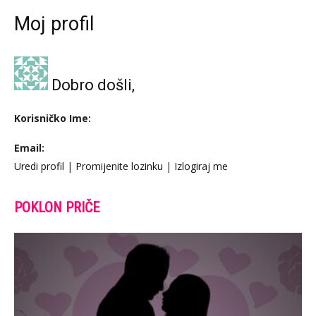
Moj profil
Dobro došli,
Korisničko Ime:
Email:
Uredi profil
|
Promijenite lozinku
|
Izlogiraj me
POKLON PRIČE