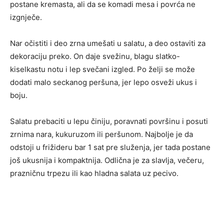
postane kremasta, ali da se komadi mesa i povrća ne
izgnječe.
Nar očistiti i deo zrna umešati u salatu, a deo ostaviti za
dekoraciju preko. On daje svežinu, blagu slatko-
kiselkastu notu i lep svečani izgled. Po želji se može
dodati malo seckanog peršuna, jer lepo osveži ukus i
boju.
Salatu prebaciti u lepu činiju, poravnati površinu i posuti
zrnima nara, kukuruzom ili peršunom. Najbolje je da
odstoji u frižideru bar 1 sat pre služenja, jer tada postane
još ukusnija i kompaktnija. Odlična je za slavlja, večeru,
prazničnu trpezu ili kao hladna salata uz pecivo.