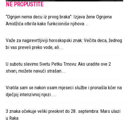
NE PROPUSTITE
“Ognjen nema decu iz prvog braka”: Izjava žene Ognjena
Amidžića otkrila kako funkcioniše njihova...
Važe za najprevrtljiviji horoskopski znak: Večita deca, žednog
bi vas preveli preko vode, ali...
U subotu slavimo Svetu Petku Trnovu: Ako uradite ove 2
stvari, možete navući strašan...
Vratila sam se nakon osam mjeseci službe i pronašla kćer na
dječjoj intenzivnoj njezi....
3 znaka očekuje veliki preokret do 28. septembra: Mars ulazi
u Raka