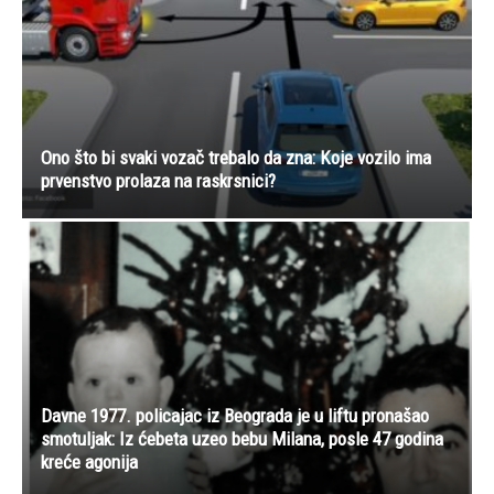
Ono što bi svaki vozač trebalo da zna: Koje vozilo ima
prvenstvo prolaza na raskrsnici?
Davne 1977. policajac iz Beograda je u liftu pronašao
smotuljak: Iz ćebeta uzeo bebu Milana, posle 47 godina
kreće agonija