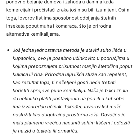
ponovno bojanje domova i zahoda u danima kada
komercijalni pročistači zraka još nisu bili izumljeni. Osim
toga, lovorov list ima sposobnost odbijanja štetnih
insekata poput muha i komaraca, što je prirodna
alternativa kemikalijama.
Još jedna jednostavna metoda je staviti suho lišće u
kupaonicu, ovo je posebno učinkovito u područjima u
kojima prepoznajete prisutnost manjih štetočina poput
kukaca ili riba. Prirodna ulja lišća služe kao repelent,
kao rezultat toga, ti neželjeni gosti neće trebati
koristiti sprejeve pune kemikalija. Naša je baka znala
da nekoliko plahti postavljenih na pod ili u kut sobe
ima izvanredan učinak. Također, lovorov list može
poslužiti kao dugotrajna prostorna teža. Dovoljno je
malu platnenu vrećicu napuniti suhim lišćem i odložiti
je na zid u toaletu ili ormariću.