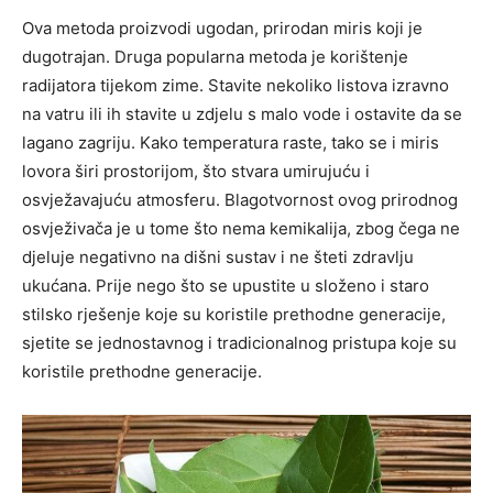
Ova metoda proizvodi ugodan, prirodan miris koji je
dugotrajan. Druga popularna metoda je korištenje
radijatora tijekom zime. Stavite nekoliko listova izravno
na vatru ili ih stavite u zdjelu s malo vode i ostavite da se
lagano zagriju. Kako temperatura raste, tako se i miris
lovora širi prostorijom, što stvara umirujuću i
osvježavajuću atmosferu. Blagotvornost ovog prirodnog
osvježivača je u tome što nema kemikalija, zbog čega ne
djeluje negativno na dišni sustav i ne šteti zdravlju
ukućana. Prije nego što se upustite u složeno i staro
stilsko rješenje koje su koristile prethodne generacije,
sjetite se jednostavnog i tradicionalnog pristupa koje su
koristile prethodne generacije.