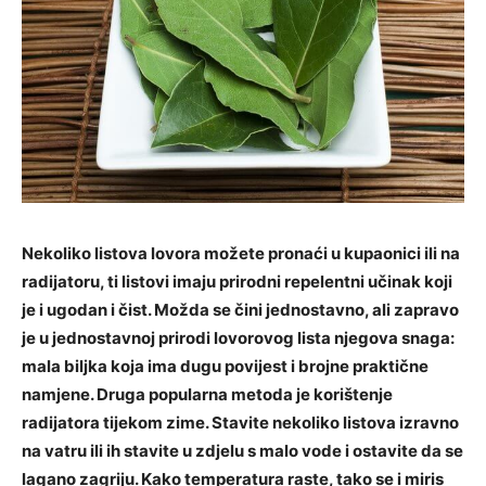
Nekoliko listova lovora možete pronaći u kupaonici ili na
radijatoru, ti listovi imaju prirodni repelentni učinak koji
je i ugodan i čist. Možda se čini jednostavno, ali zapravo
je u jednostavnoj prirodi lovorovog lista njegova snaga:
mala biljka koja ima dugu povijest i brojne praktične
namjene. Druga popularna metoda je korištenje
radijatora tijekom zime. Stavite nekoliko listova izravno
na vatru ili ih stavite u zdjelu s malo vode i ostavite da se
lagano zagriju. Kako temperatura raste, tako se i miris