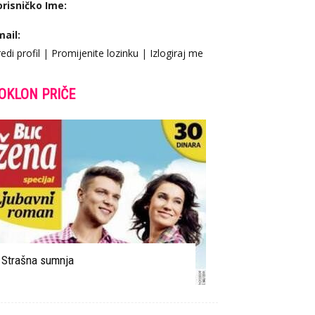
orisničko Ime:
mail:
edi profil
|
Promijenite lozinku
|
Izlogiraj me
OKLON PRIČE
Strašna sumnja