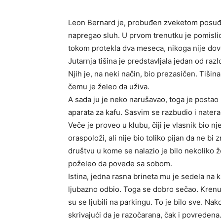
Leon Bernard je, probuđen zveketom posuđa k
napregao sluh. U prvom trenutku je pomislio 
tokom protekla dva meseca, nikoga nije dove
Jutarnja tišina je predstavljala jedan od raz
Njih je, na neki način, bio prezasičen. Tišin
čemu je želeo da uživa.
A sada ju je neko narušavao, toga je postao
aparata za kafu. Sasvim se razbudio i natera
Veče je proveo u klubu, čiji je vlasnik bio nj
oraspoloži, ali nije bio toliko pijan da ne bi
društvu u kome se nalazio je bilo nekoliko ž
poželeo da povede sa sobom.
Istina, jedna rasna brineta mu je sedela na kr
ljubazno odbio. Toga se dobro sečao. Krenula 
su se ljubili na parkingu. To je bilo sve. Nak
skrivajući da je razočarana, čak i povredena