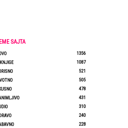
EME SAJTA
1356
OVO
1087
-KNJIGE
521
ORISNO
505
IVOTNO
478
KUSNO
431
ANIMLJIVO
310
UDIO
240
DRAVO
228
ABAVNO