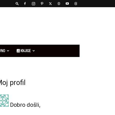
VNO
KNJIGE
oj profil
Dobro došli,