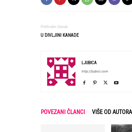
Prethodni članak
U DIVLJINI KANADE
LJUBICA
http://ljubici.com
POVEZANI ČLANCI
VIŠE OD AUTORA