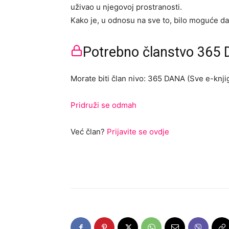
uživao u njegovoj prostranosti.
Kako je, u odnosu na sve to, bilo moguće d
Potrebno članstvo 365 D
Morate biti član nivo: 365 DANA (Sve e-knjig
Pridruži se odmah
Već član?
Prijavite se ovdje