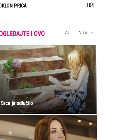
104
OKLON PRIČA
OGLEDAJTE I OVO
All
Više
Srce je odlučilo