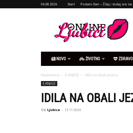
06.08.2026
Start
Postani član – Čitaj i slušaj sve na 
Ljubići
online
NOVO
ŽIVOTNO
ZDRAVO
Naslovnica
E-KNJIGE
Idila na obali jezera
E-KNJIGE
IDILA NA OBALI J
Od
Ljubica
-
13.11.2024