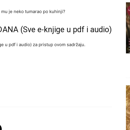
a mu je neko tumarao po kuhinji?
ANA (Sve e-knjige u pdf i audio)
e u pdf i audio) za pristup ovom sadržaju.