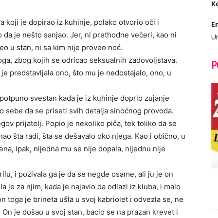
K
oji je dopirao iz kuhinje, polako otvorio oči i
E
da je nešto sanjao. Jer, ni prethodne večeri, kao ni
Ur
o u stan, ni sa kim nije proveo noć.
loga, zbog kojih se odricao seksualnih zadovoljstava.
P
a je predstavljala ono, što mu je nedostajalo, ono, u
 potpuno svestan kada je iz kuhinje doprlo zujanje
o sebe da se priseti svih detalja sinoćnog provoda.
egov prijatelj. Popio je nekoliko piča, tek toliko da se
 znao šta radi, šta se dešavalo oko njega. Kao i obično, u
ena, ipak, nijedna mu se nije dopala, nijednu nije
ilu, i pozivala ga je da se negde osame, ali ju je on
je za njim, kada je najavio da odlazi iz kluba, i malo
on toga je brineta ušla u svoj kabriolet i odvezla se, ne
. On je došao u svoj stan, bacio se na prazan krevet i