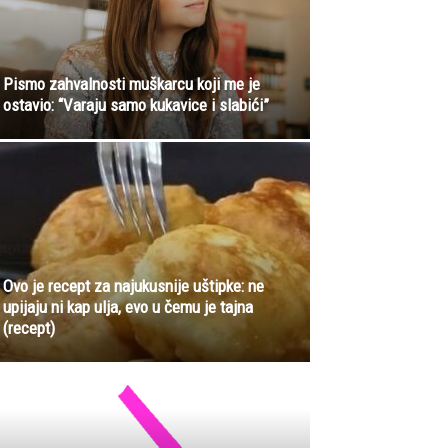
Pismo zahvalnosti muškarcu koji me je
ostavio: “Varaju samo kukavice i slabići”
Ovo je recept za najukusnije uštipke: ne
upijaju ni kap ulja, evo u čemu je tajna
(recept)