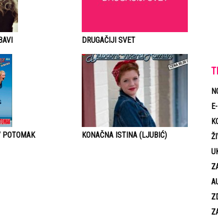
DRUGAČIJI SVET
BAVI
T
N
E
K
V POTOMAK
KONAČNA ISTINA (LJUBIĆ)
Ž
U
Z
A
Z
Z