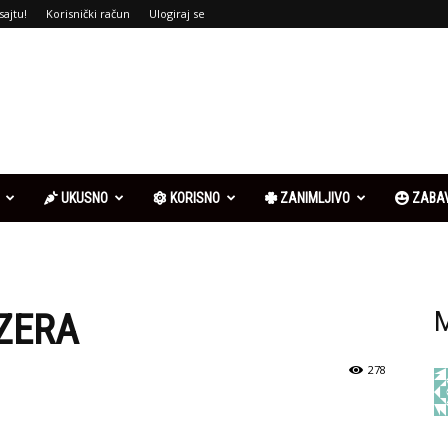
sajtu!
Korisnički račun
Ulogiraj se
UKUSNO
KORISNO
ZANIMLJIVO
ZABA
EZERA
M
278