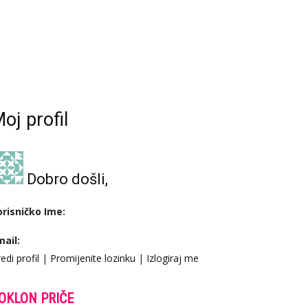
oj profil
Dobro došli,
orisničko Ime:
mail:
edi profil
|
Promijenite lozinku
|
Izlogiraj me
OKLON PRIČE