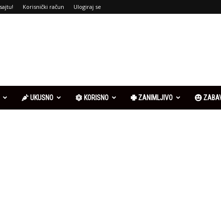
sajtu!
Korisnički račun
Ulogiraj se
UKUSNO
KORISNO
ZANIMLJIVO
ZABA