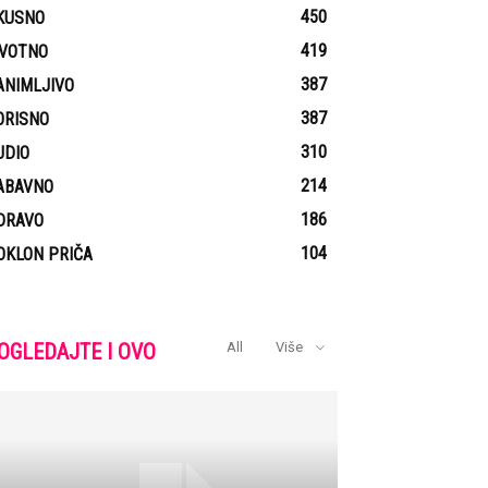
450
KUSNO
419
IVOTNO
387
ANIMLJIVO
387
ORISNO
310
UDIO
214
ABAVNO
186
DRAVO
104
OKLON PRIČA
OGLEDAJTE I OVO
All
Više