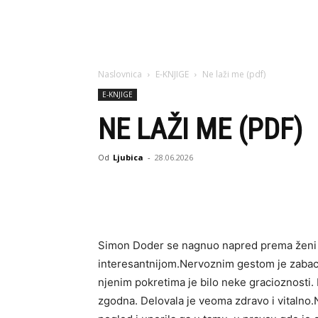
Naslovnica
E-KNJIGE
Ne laži me (pdf)
E-KNJIGE
NE LAŽI ME (PDF)
Od
Ljubica
-
28.06.2026
Simon Doder se nagnuo napred prema ženi n
interesantnijom.Nervoznim gestom je zabaci
njenim pokretima je bilo neke gracioznosti
zgodna. Delovala je veoma zdravo i vitalno.