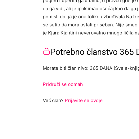
pogled i uperila ga u tamu, u pravcu gde je
da ga vidi, ali je ipak imao osećaj kao da ga
pomisli da ga je ona toliko uzbuđivala.Na tr
se setio da mora ostati priseban. Nije smeo 
je Kjara Kjantini neverovatno mnogo ličila n
Potrebno članstvo 365 D
Morate biti član nivo: 365 DANA (Sve e-knjig
Pridruži se odmah
Već član?
Prijavite se ovdje