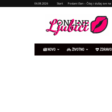
06.08.2026
Start
Postani član – Čitaj i slušaj sve na 
Ljubići
online
NOVO
ŽIVOTNO
ZDRAVO