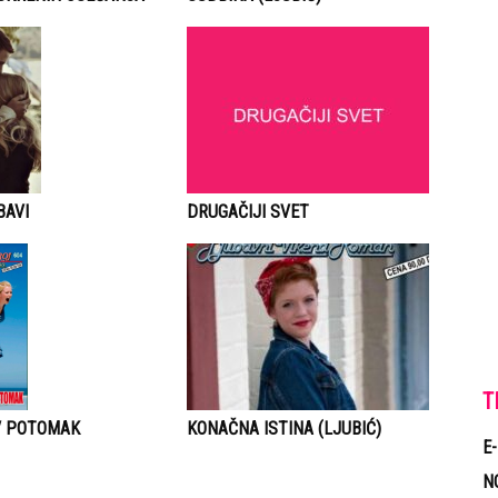
DRUGAČIJI SVET
BAVI
T
V POTOMAK
KONAČNA ISTINA (LJUBIĆ)
E
N