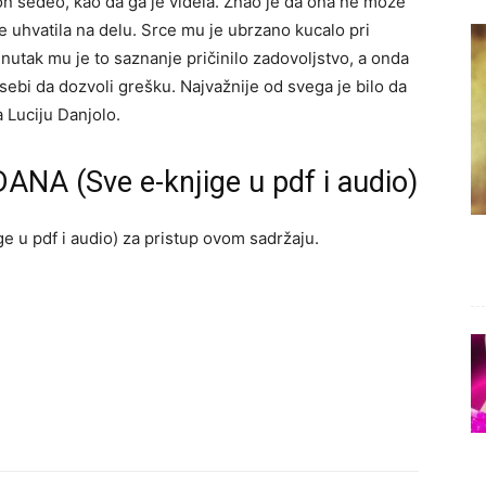
 on sedeo, kao da ga je videla. Znao je da ona ne može
 je uhvatila na delu. Srce mu je ubrzano kucalo pri
enutak mu je to saznanje pričinilo zadovoljstvo, a onda
sebi da dozvoli grešku. Najvažnije od svega je bilo da
a Luciju Danjolo.
ANA (Sve e-knjige u pdf i audio)
e u pdf i audio) za pristup ovom sadržaju.