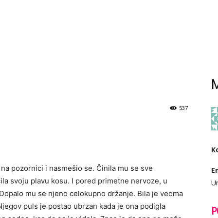
M
537
K
a pozornici i nasmešio se. Činila mu se sve
E
la svoju plavu kosu. I pored primetne nervoze, u
Ur
. Dopalo mu se njeno celokupno držanje. Bila je veoma
Njegov puls je postao ubrzan kada je ona podigla
P