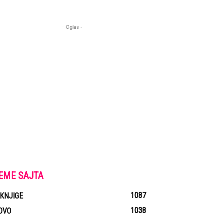
- Oglas -
EME SAJTA
1087
-KNJIGE
1038
OVO