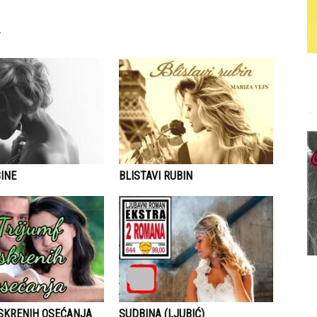
INE
BLISTAVI RUBIN
ISKRENIH OSEĆANJA
SUDBINA (LJUBIĆ)