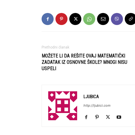
Prethodni članak
MOŽETE LI DA REŠITE OVAJ MATEMATIČKI
ZADATAK IZ OSNOVNE ŠKOLE? MNOGI NISU
USPELI
LJUBICA
http://ljubici.com