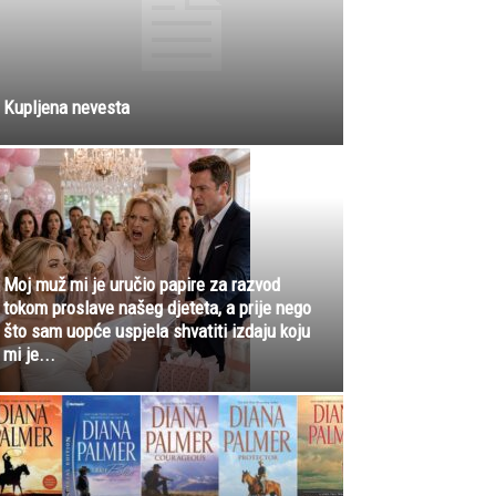
Kupljena nevesta
Moj muž mi je uručio papire za razvod
tokom proslave našeg djeteta, a prije nego
što sam uopće uspjela shvatiti izdaju koju
mi je...