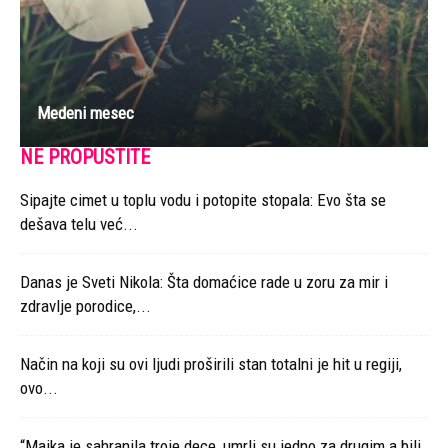
Medeni mesec
NE PROPUSTITE
Sipajte cimet u toplu vodu i potopite stopala: Evo šta se
dešava telu već...
Danas je Sveti Nikola: Šta domaćice rade u zoru za mir i
zdravlje porodice,...
Način na koji su ovi ljudi proširili stan totalni je hit u regiji,
ovo...
“Majka je sahranila troje dece, umrli su jedno za drugim a bili