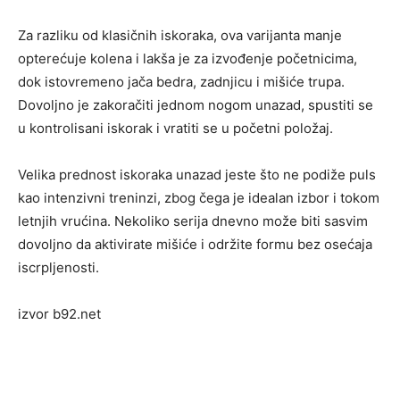
Za razliku od klasičnih iskoraka, ova varijanta manje
opterećuje kolena i lakša je za izvođenje početnicima,
dok istovremeno jača bedra, zadnjicu i mišiće trupa.
Dovoljno je zakoračiti jednom nogom unazad, spustiti se
u kontrolisani iskorak i vratiti se u početni položaj.
Velika prednost iskoraka unazad jeste što ne podiže puls
kao intenzivni treninzi, zbog čega je idealan izbor i tokom
letnjih vrućina. Nekoliko serija dnevno može biti sasvim
dovoljno da aktivirate mišiće i održite formu bez osećaja
iscrpljenosti.
izvor b92.net
Post
navigation