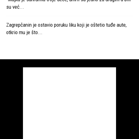
su već...
Zagrepčanin je ostavio poruku liku koji je oštetio tuđe aute,
otkrio mu je što...