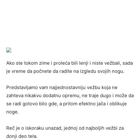
Ako ste tokom zime i proleća bili lenji i niste vežbali, sada
je vreme da počnete da radite na izgledu svojih nogu.
Predstavljamo vam najjednostavniju vežbu koja ne
zahteva nikakvu dodatnu opremu, ne traje dugo i može da
se radi gotovo bilo gde, a pritom efektno jača i oblikuje
noge.
Reč je o iskoraku unazad, jednoj od najboljih vežbi za
donji deo tela.