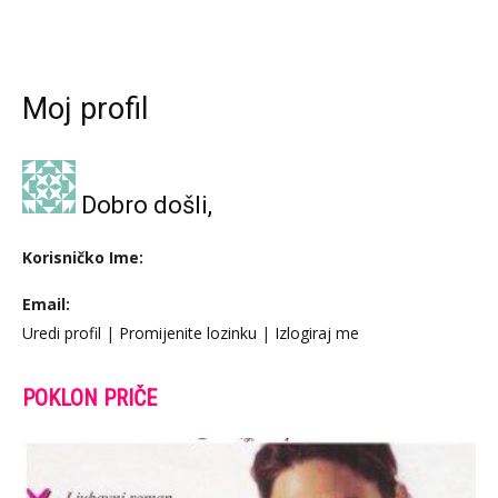
Moj profil
Dobro došli,
Korisničko Ime:
Email:
Uredi profil
|
Promijenite lozinku
|
Izlogiraj me
POKLON PRIČE