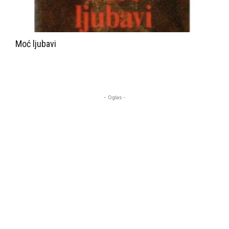
Moć ljubavi
- Oglas -