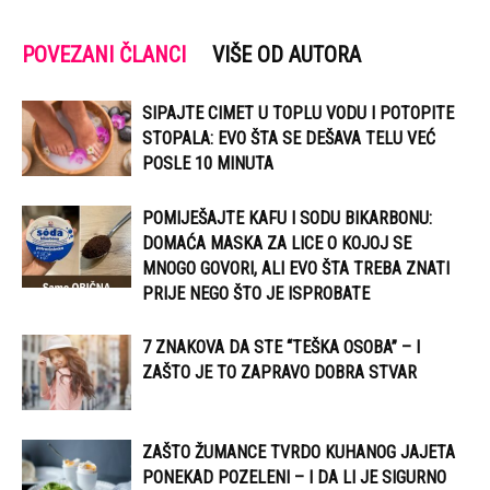
POVEZANI ČLANCI
VIŠE OD AUTORA
SIPAJTE CIMET U TOPLU VODU I POTOPITE
STOPALA: EVO ŠTA SE DEŠAVA TELU VEĆ
POSLE 10 MINUTA
POMIJEŠAJTE KAFU I SODU BIKARBONU:
DOMAĆA MASKA ZA LICE O KOJOJ SE
MNOGO GOVORI, ALI EVO ŠTA TREBA ZNATI
PRIJE NEGO ŠTO JE ISPROBATE
7 ZNAKOVA DA STE “TEŠKA OSOBA” – I
ZAŠTO JE TO ZAPRAVO DOBRA STVAR
ZAŠTO ŽUMANCE TVRDO KUHANOG JAJETA
PONEKAD POZELENI – I DA LI JE SIGURNO