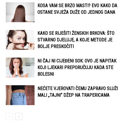
KOSA VAM SE BRZO MASTI? EVO KAKO DA
OSTANE SVJEŽA DUŽE OD JEDNOG DANA
KAKO SE RIJEŠITI ŽENSKIH BRKOVA: ŠTO
STVARNO DJELUJE, A KOJE METODE JE
BOLJE PRESKOČITI
NI ČAJ NI CIJEĐENI SOK: OVO JE NAPITAK
KOJI LJEKARI PREPORUČUJU KADA STE
BOLESNI
NEĆETE VJEROVATI ČEMU ZAPRAVO SLUŽI
MALI „TAJNI“ DŽEP NA TRAPERICAMA