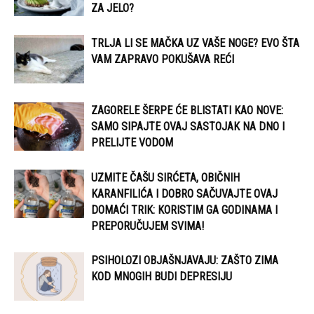
ZA JELO?
TRLJA LI SE MAČKA UZ VAŠE NOGE? EVO ŠTA
VAM ZAPRAVO POKUŠAVA REĆI
ZAGORELE ŠERPE ĆE BLISTATI KAO NOVE:
SAMO SIPAJTE OVAJ SASTOJAK NA DNO I
PRELIJTE VODOM
UZMITE ČAŠU SIRĆETA, OBIČNIH
KARANFILIĆA I DOBRO SAČUVAJTE OVAJ
DOMAĆI TRIK: KORISTIM GA GODINAMA I
PREPORUČUJEM SVIMA!
PSIHOLOZI OBJAŠNJAVAJU: ZAŠTO ZIMA
KOD MNOGIH BUDI DEPRESIJU