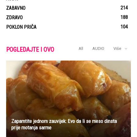
214
ZABAVNO
188
ZDRAVO
104
POKLON PRIČA
POGLEDAJTE I OVO
All
AUDIO
Više
Zapamtite jednom zauvijek: Evo da li se meso dinsta
prije motanja sarme