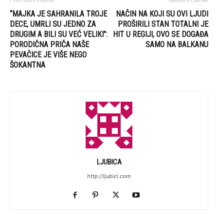
Prethodni članak
Naredni članak
“MAJKA JE SAHRANILA TROJE
NAČIN NA KOJI SU OVI LJUDI
DECE, UMRLI SU JEDNO ZA
PROŠIRILI STAN TOTALNI JE
DRUGIM A BILI SU VEĆ VELIKI”:
HIT U REGIJI, OVO SE DOGAĐA
PORODIČNA PRIČA NAŠE
SAMO NA BALKANU
PEVAČICE JE VIŠE NEGO
ŠOKANTNA
LJUBICA
http://ljubici.com