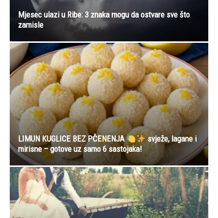
Mjesec ulazi u Ribe: 3 znaka mogu da ostvare sve što
zamisle
LIMUN KUGLICE BEZ PČENENJA
svježe, lagane i
mirisne – gotove uz samo 6 sastojaka!