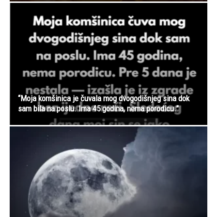
“Moja komšinica je čuvala mog dvogodišnjeg sina dok
sam bila na poslu. Ima 45 godina, nema porodicu.”