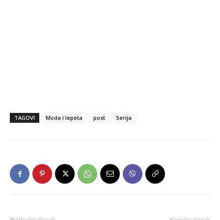
TAGOVI
Moda i lepota
post
Serija