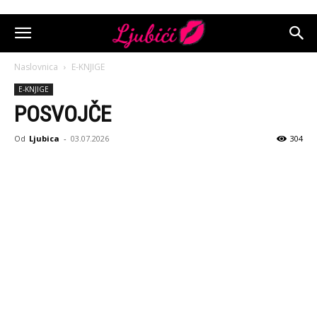
Naslovnica
E-KNJIGE
E-KNJIGE
POSVOJČE
Od
Ljubica
-
03.07.2026
304