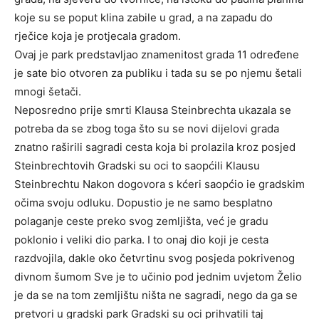
koje su se poput klina zabile u grad, a na zapadu do
rječice koja je protjecala gradom.
Ovaj je park predstavljao znamenitost grada 11 određene
je sate bio otvoren za publiku i tada su se po njemu šetali
mnogi šetači.
Neposredno prije smrti Klausa Steinbrechta ukazala se
potreba da se zbog toga što su se novi dijelovi grada
znatno raširili sagradi cesta koja bi prolazila kroz posjed
Steinbrechtovih Gradski su oci to saopćili Klausu
Steinbrechtu Nakon dogovora s kćeri saopćio ie gradskim
očima svoju odluku. Dopustio je ne samo besplatno
polaganje ceste preko svog zemljišta, već je gradu
poklonio i veliki dio parka. I to onaj dio koji je cesta
razdvojila, dakle oko četvrtinu svog posjeda pokrivenog
divnom šumom Sve je to učinio pod jednim uvjetom Želio
je da se na tom zemljištu ništa ne sagradi, nego da ga se
pretvori u gradski park Gradski su oci prihvatili taj