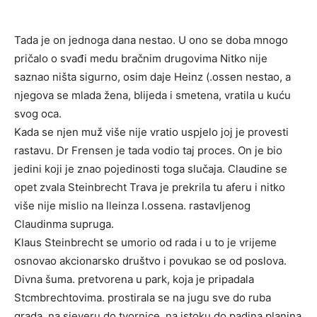
Tada je on jednoga dana nestao. U ono se doba mnogo
pričalo o svađi medu bračnim drugovima Nitko nije
saznao ništa sigurno, osim daje Heinz (.ossen nestao, a
njegova se mlada žena, blijeda i smetena, vratila u kuću
svog oca.
Kada se njen muž više nije vratio uspjelo joj je provesti
rastavu. Dr Frensen je tada vodio taj proces. On je bio
jedini koji je znao pojedinosti toga slučaja. Claudine se
opet zvala Steinbrecht Trava je prekrila tu aferu i nitko
više nije mislio na lleinza I.ossena. rastavljenog
Claudinma supruga.
Klaus Steinbrecht se umorio od rada i u to je vrijeme
osnovao akcionarsko društvo i povukao se od poslova.
Divna šuma. pretvorena u park, koja je pripadala
Stcmbrechtovima. prostirala se na jugu sve do ruba
grada, na sjeveru do tvornice, na istoku do padina planina