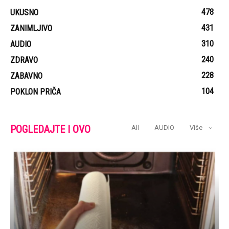
478
UKUSNO
431
ZANIMLJIVO
310
AUDIO
240
ZDRAVO
228
ZABAVNO
104
POKLON PRIČA
POGLEDAJTE I OVO
All
AUDIO
Više