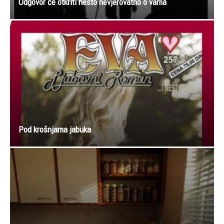
Odgovor će otkriti nešto nevjerovatno o vama
Pod krošnjama jabuka