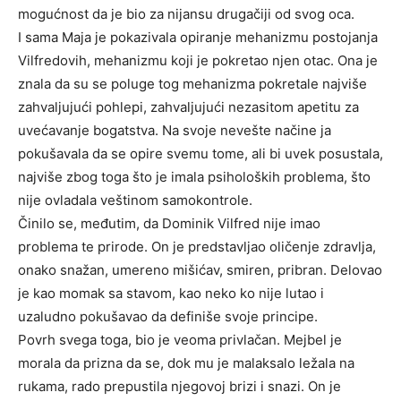
mogućnost da je bio za nijansu drugačiji od svog oca.
I sama Maja je pokazivala opiranje mehanizmu postojanja
Vilfredovih, mehanizmu koji je pokretao njen otac. Ona je
znala da su se poluge tog mehanizma pokretale najviše
zahvaljujući pohlepi, zahvaljujući nezasitom apetitu za
uvećavanje bogatstva. Na svoje nevešte načine ja
pokušavala da se opire svemu tome, ali bi uvek posustala,
najviše zbog toga što je imala psiholoških problema, što
nije ovladala veštinom samokontrole.
Činilo se, međutim, da Dominik Vilfred nije imao
problema te prirode. On je predstavljao oličenje zdravlja,
onako snažan, umereno mišićav, smiren, pribran. Delovao
je kao momak sa stavom, kao neko ko nije lutao i
uzaludno pokušavao da definiše svoje principe.
Povrh svega toga, bio je veoma privlačan. Mejbel je
morala da prizna da se, dok mu je malaksalo ležala na
rukama, rado prepustila njegovoj brizi i snazi. On je