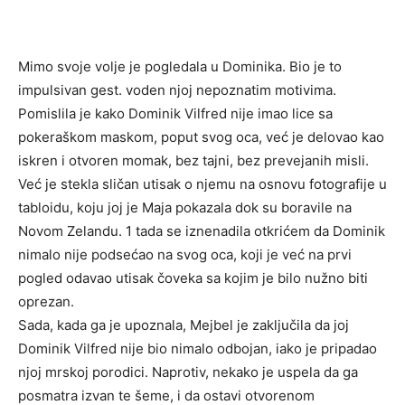
Mimo svoje volje je pogledala u Dominika. Bio je to
impulsivan gest. voden njoj nepoznatim motivima.
Pomislila je kako Dominik Vilfred nije imao lice sa
pokeraškom maskom, poput svog oca, već je delovao kao
iskren i otvoren momak, bez tajni, bez prevejanih misli.
Već je stekla sličan utisak o njemu na osnovu fotografije u
tabloidu, koju joj je Maja pokazala dok su boravile na
Novom Zelandu. 1 tada se iznenadila otkrićem da Dominik
nimalo nije podsećao na svog oca, koji je već na prvi
pogled odavao utisak čoveka sa kojim je bilo nužno biti
oprezan.
Sada, kada ga je upoznala, Mejbel je zaključila da joj
Dominik Vilfred nije bio nimalo odbojan, iako je pripadao
njoj mrskoj porodici. Naprotiv, nekako je uspela da ga
posmatra izvan te šeme, i da ostavi otvorenom