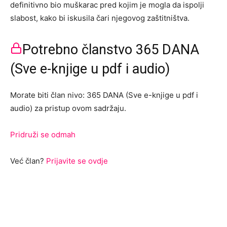
definitivno bio muškarac pred kojim je mogla da ispolji
slabost, kako bi iskusila čari njegovog zaštitništva.
Potrebno članstvo 365 DANA
(Sve e-knjige u pdf i audio)
Morate biti član nivo: 365 DANA (Sve e-knjige u pdf i
audio) za pristup ovom sadržaju.
Pridruži se odmah
Već član?
Prijavite se ovdje