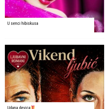
U senci hibiskusa
Udana devica