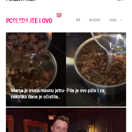
SAMO RIŽA I TIKVICE.
NAPRAVITE ovaj recept za
POGLEDAJTE I OVO
All
AUDIO
Više
10 minuta…
Mama je imala masnu jetru- Pila je ovo piće i za
nekoliko dana je očistila…