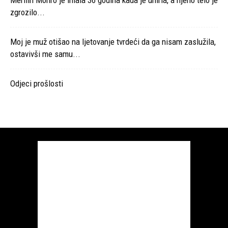
Merilin Monro je imala 36 godina kada je umrla, a njeno telo je
zgrozilo...
Moj je muž otišao na ljetovanje tvrdeći da ga nisam zaslužila,
ostavivši me samu...
Odjeci prošlosti