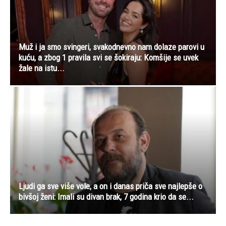
Muž i ja smo svingeri, svakodnevno nam dolaze parovi u
kuću, a zbog 1 pravila svi se šokiraju: Komšije se uvek
žale na istu...
Ljudi ga sve više vole, a on i danas priča sve najlepše o
bivšoj ženi: Imali su divan brak, 7 godina krio da se...