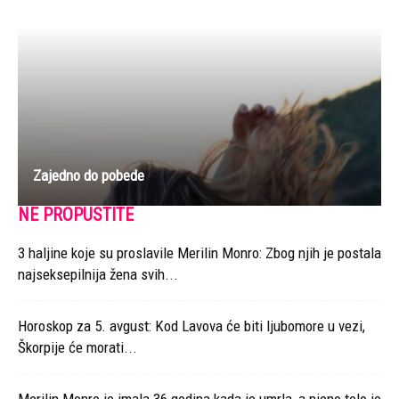
Zajedno do pobede
NE PROPUSTITE
3 haljine koje su proslavile Merilin Monro: Zbog njih je postala
najseksepilnija žena svih...
Horoskop za 5. avgust: Kod Lavova će biti ljubomore u vezi,
Škorpije će morati...