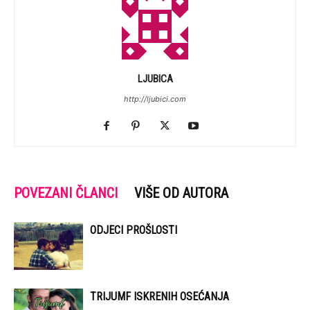
LJUBICA
http://ljubici.com
POVEZANI ČLANCI
VIŠE OD AUTORA
ODJECI PROŠLOSTI
TRIJUMF ISKRENIH OSEĆANJA