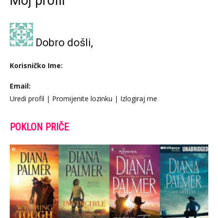
Moj profil
Dobro došli,
Korisničko Ime:
Email:
Uredi profil
|
Promijenite lozinku
|
Izlogiraj me
POKLON PRIČE