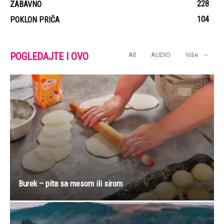
228
ZABAVNO
104
POKLON PRIČA
POGLEDAJTE I OVO
All
AUDIO
Više
Burek – pita sa mesom ili sirom