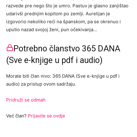
razvede pre nego što je umro. Pastuv je glasno zanjištao
udarivši prednjim kopitom po zemlji. Aurelijan je
izgovorio nekoliko reći na španskom, pa se okrenuo i
uputio nazad svojoj ženi, pun očekivanja…
Potrebno članstvo 365 DANA
(Sve e-knjige u pdf i audio)
Morate biti član nivo: 365 DANA (Sve e-knjige u pdf i
audio) za pristup ovom sadržaju.
Pridruži se odmah
Već član?
Prijavite se ovdje