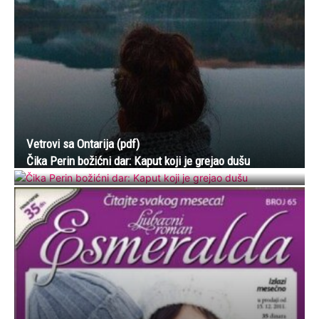
Vetrovi sa Ontarija (pdf)
Čika Perin božićni dar: Kaput koji je grejao dušu