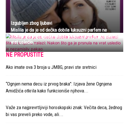
Izgubljen zbog ljubavi
Mislila je da je od dečka dobila luksuzni parfem ne
sluteći šta se u njemu nalazi: Nakon što ga je prsnula na
vrat usledio...
NE PROPUSTITE
Ako imate ova 3 broja u JMBG, pravi ste sretnici
“Ognjen nema decu iz prvog braka”: Izjava žene Ognjena
Amidžića otkrila kako funkcioniše njihova...
Važe za najprevrtljiviji horoskopski znak: Večita deca, žednog
bi vas preveli preko vode, ali...