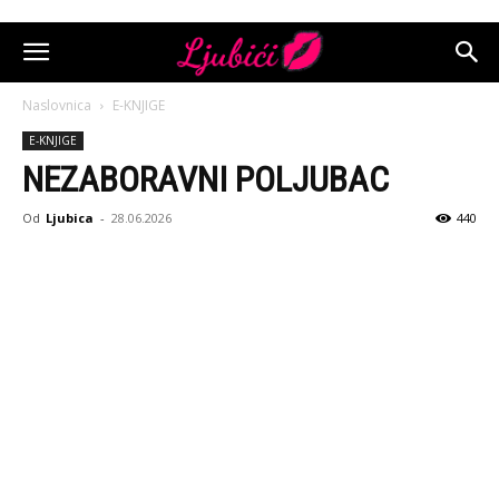
Naslovnica
E-KNJIGE
E-KNJIGE
NEZABORAVNI POLJUBAC
Od
Ljubica
-
28.06.2026
440