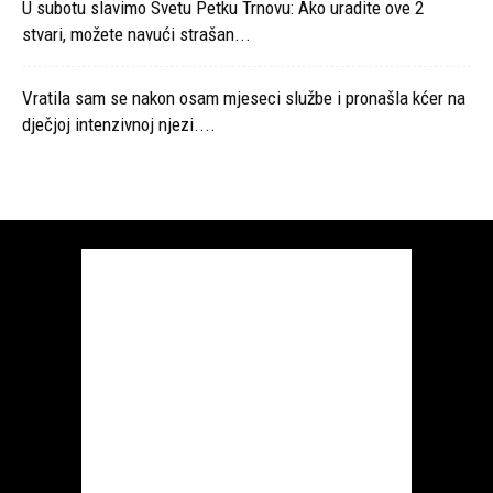
U subotu slavimo Svetu Petku Trnovu: Ako uradite ove 2
stvari, možete navući strašan...
Vratila sam se nakon osam mjeseci službe i pronašla kćer na
dječjoj intenzivnoj njezi....