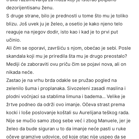
dezorijentisanu ženu.
S druge strane, bilo je prednosti u tome što mu je toliko
blizu. Još uvek ju je želeo, a osetio je kako njeno telo
reaguje na njegov dodir, isto kao i kad je to prvi put
učinio.
Ali čim se oporavi, završiću s njom, obećao je sebi. Posle
skandala koji mu je priredila šta mu je drugo preostalo?
Mediji će zaboraviti ovu priču čim se pojavi nova, ali on
nikada neće.
Zastao je na vrhu brda odakle se pružao pogled na
zelenilo šuma i proplanaka. Sivozeleni zasadi maslina i
plodni voćnjaci sa stablima limuna i badema… Velike je
žrtve podneo da održi ovo imanje. Očeva strast prema
kocki i loše poslovanje koštali su Aurelijana teškog rada.
Nije se mučio samo zbog sebe već i zbog Manuele, jer je
želeo da bude siguran u to da imanje neće pasti u ruke
očeve gramzive udovice, od koje otac nije uspeo da se