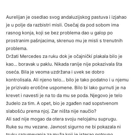
Aurelijan je osedlao svog andaluzijskog pastuva i izjahao
je u polje da razbistri misli. Osečaj da pod sobom ima
rasnog konja, koji se bez problema dao u galop po
prostranim pašnjacima, skrenuo mu je misli s trenutnih
problema.
Držati Mercedes za ruku dok je očajnički plakala bilo je
kao… boravak u paklu. Nikada ranije nije pokazivala šta
oseća. Bila je veoma uzdržana i uvek se dobro
kontrolisala. Ali njeno telo… bilo je tako podatno i u njemu
je prizivalo erotične uspomene. Bilo bi lako gurnuti je na
krevet i navesti je na to da mu se poda. Njegovo je telo
žudelo za tim. A opet, bio je zgađen nad sopstvenom
slabošću prema njoj. Zar ništa nije naučio?
Ali sad nije mogao da otera svoju nelojalnu suprugu.
Ruke su mu vezane. Javnost sigurno ne bi pokazala ni
truku razumevanja za muža koji je isterao potpuno