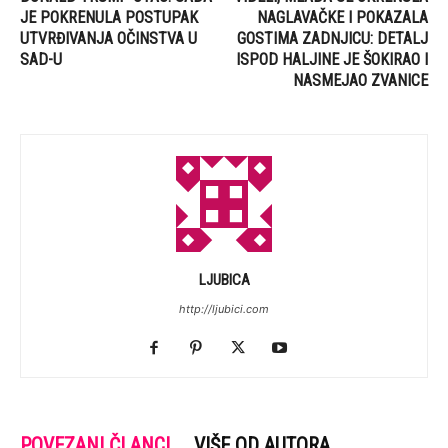
JE POKRENULA POSTUPAK
NAGLAVAČKE I POKAZALA
UTVRĐIVANJA OČINSTVA U
GOSTIMA ZADNJICU: DETALJ
SAD-U
ISPOD HALJINE JE ŠOKIRAO I
NASMEJAO ZVANICE
LJUBICA
http://ljubici.com
POVEZANI ČLANCI
VIŠE OD AUTORA