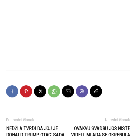
Prethodni članak
Naredni članak
NEDŽLA TVRDI DA JOJ JE
OVAKVU SVADBU JOŠ NISTE
DONALD TRUMP OTAC: SADA
VIDELI, MLADA SE OKRENULA