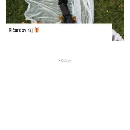
Ričardov raj
- Oglas -