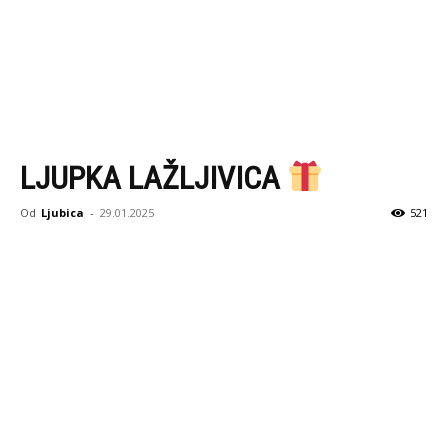
LJUPKA LAŽLJIVICA
Od
Ljubica
-
29.01.2025
521