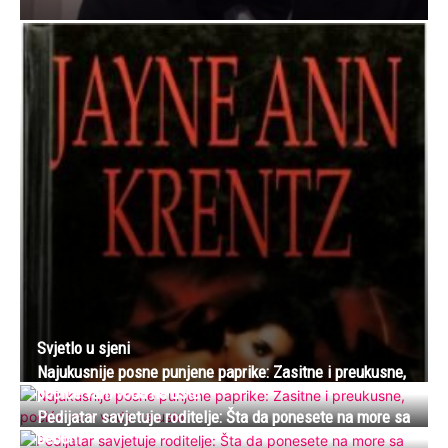
Svjetlo u sjeni
Najukusnije posne punjene paprike: Zasitne i preukusne,
poćiće vam voda na usta
Pedijatar savjetuje roditelje: Šta da ponesete na more sa
bebom