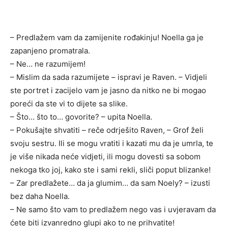
– Predlažem vam da zamijenite rođakinju! Noella ga je
zapanjeno promatrala.
– Ne… ne razumijem!
– Mislim da sada razumijete – ispravi je Raven. – Vidjeli
ste portret i zacijelo vam je jasno da nitko ne bi mogao
poreći da ste vi to dijete sa slike.
– Što… što to… govorite? – upita Noella.
– Pokušajte shvatiti – reče odrješito Raven, – Grof želi
svoju sestru. Ili se mogu vratiti i kazati mu da je umrla, te
je više nikada neće vidjeti, ili mogu dovesti sa sobom
nekoga tko joj, kako ste i sami rekli, sliči poput blizanke!
– Zar predlažete… da ja glumim… da sam Noely? – izusti
bez daha Noella.
– Ne samo što vam to predlažem nego vas i uvjeravam da
ćete biti izvanredno glupi ako to ne prihvatite!