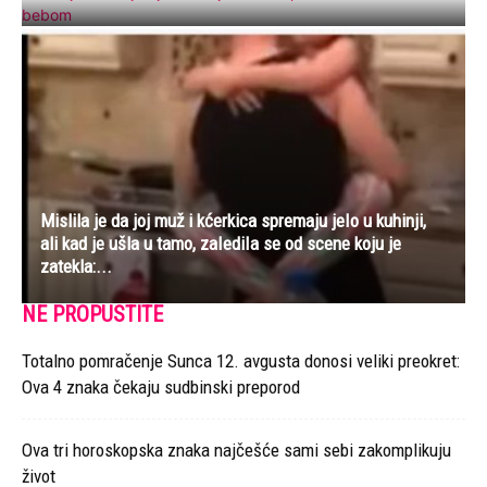
Mislila je da joj muž i kćerkica spremaju jeIo u kuhinji,
ali kad je ušla u tamo, zaIediIa se od scene koju je
zatekla:...
NE PROPUSTITE
Totalno pomračenje Sunca 12. avgusta donosi veliki preokret:
Ova 4 znaka čekaju sudbinski preporod
Ova tri horoskopska znaka najčešće sami sebi zakomplikuju
život