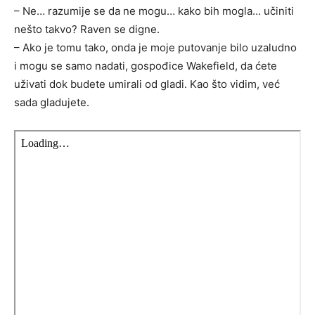
– Ne… razumije se da ne mogu… kako bih mogla… učiniti
nešto takvo? Raven se digne.
– Ako je tomu tako, onda je moje putovanje bilo uzaludno
i mogu se samo nadati, gospođice Wakefield, da ćete
uživati dok budete umirali od gladi. Kao što vidim, već
sada gladujete.