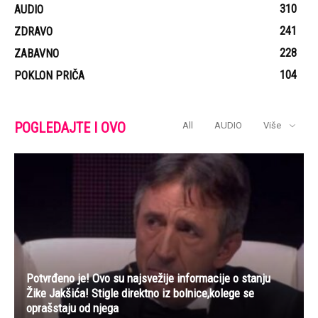
310
AUDIO
241
ZDRAVO
228
ZABAVNO
104
POKLON PRIČA
POGLEDAJTE I OVO
All
AUDIO
Više
Potvrđeno je! Ovo su najsvežije informacije o stanju
Žike Jakšića! Stigle direktno iz bolnice,kolege se
oprašstaju od njega