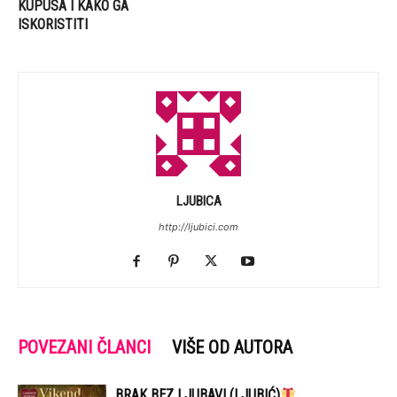
KUPUSA I KAKO GA
ISKORISTITI
LJUBICA
http://ljubici.com
POVEZANI ČLANCI
VIŠE OD AUTORA
BRAK BEZ LJUBAVI (LJUBIĆ)