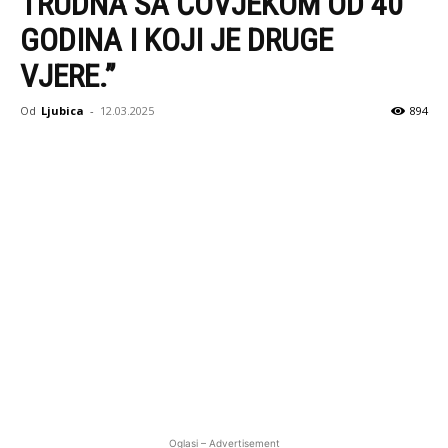
TRUDNA SA ČOVJEKOM OD 40
GODINA I KOJI JE DRUGE
VJERE.”
Od
Ljubica
-
12.03.2025
894
Oglasi – Advertisement