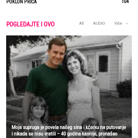
104
POKLON PRIČA
POGLEDAJTE I OVO
All
AUDIO
Više
Moja supruga je povela našeg sina i kćerku na putovanje
i nikada se nisu vratili – 40 godina kasnije, pronašao