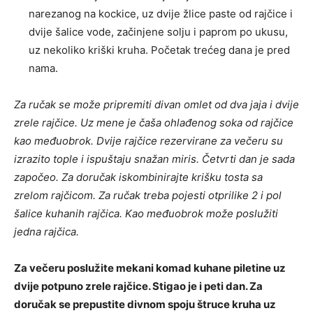
narezanog na kockice, uz dvije žlice paste od rajčice i
dvije šalice vode, začinjene solju i paprom po ukusu,
uz nekoliko kriški kruha. Početak trećeg dana je pred
nama.
Za ručak se može pripremiti divan omlet od dva jaja i dvije
zrele rajčice. Uz mene je čaša ohlađenog soka od rajčice
kao međuobrok. Dvije rajčice rezervirane za večeru su
izrazito tople i ispuštaju snažan miris. Četvrti dan je sada
započeo. Za doručak iskombinirajte krišku tosta sa
zrelom rajčicom. Za ručak treba pojesti otprilike 2 i pol
šalice kuhanih rajčica. Kao međuobrok može poslužiti
jedna rajčica.
Za večeru poslužite mekani komad kuhane piletine uz
dvije potpuno zrele rajčice. Stigao je i peti dan. Za
doručak se prepustite divnom spoju štruce kruha uz