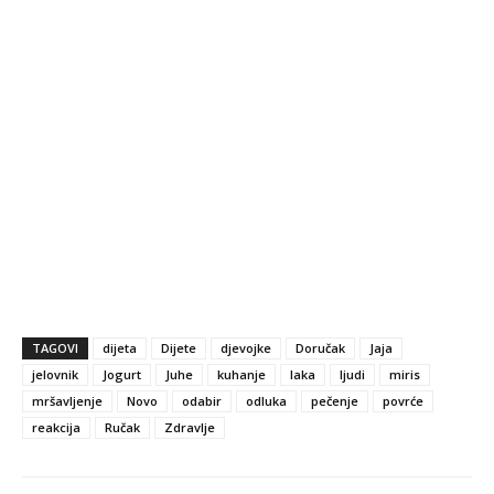
TAGOVI
dijeta
Dijete
djevojke
Doručak
Jaja
jelovnik
Jogurt
Juhe
kuhanje
laka
ljudi
miris
mršavljenje
Novo
odabir
odluka
pečenje
povrće
reakcija
Ručak
Zdravlje