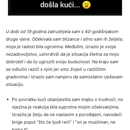
U dobi od 19 godina zatrudnjela sam s 40-godišnjakom
druge vjere. Očekivala sam blizance i silno sam ih željela;
moja je radost bila ogromna. Međutim, izrazio je svoje
nezadovoljstvo, ustvrdivši da je situacija štetna za moju
dobrobit i da ću ugroziti svoju budućnost. Na kraju sam
se odlučio razići s njim jer smo živjeli u različitim
gradovima i izrazio sam namjeru da samostalno rješavam
situaciju.
Po povratku kući obavijestila sam majku o trudnoći; no
njezina je reakcija bila suprotna mojim očekivanjima.
Izrazila je želju da ne nastavim s porođajem, navodeći
brige poput “što će ljudi reći” i “on je musliman, ne
treba ti”.