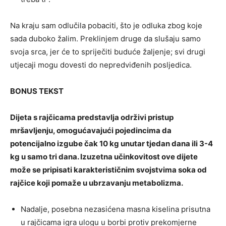
Na kraju sam odlučila pobaciti, što je odluka zbog koje
sada duboko žalim. Preklinjem druge da slušaju samo
svoja srca, jer će to spriječiti buduće žaljenje; svi drugi
utjecaji mogu dovesti do nepredviđenih posljedica.
BONUS TEKST
Dijeta s rajčicama predstavlja održivi pristup
mršavljenju, omogućavajući pojedincima da
potencijalno izgube čak 10 kg unutar tjedan dana ili 3-4
kg u samo tri dana. Izuzetna učinkovitost ove dijete
može se pripisati karakterističnim svojstvima soka od
rajčice koji pomaže u ubrzavanju metabolizma.
Nadalje, posebna nezasićena masna kiselina prisutna
u rajčicama igra ulogu u borbi protiv prekomjerne