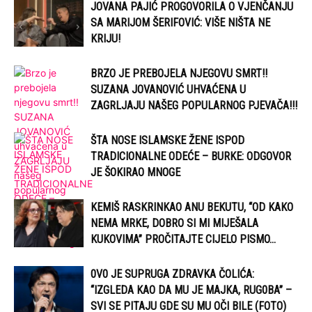
JOVANA PAJIĆ PROGOVORILA O VJENČANJU
SA MARIJOM ŠERIFOVIĆ: VIŠE NIŠTA NE
KRIJU!
BRZO JE PREBOJELA NJEGOVU SMRT!!
SUZANA JOVANOVIĆ UHVAĆENA U
ZAGRLJAJU NAŠEG POPULARNOG PJEVAČA!!!
ŠTA NOSE ISLAMSKE ŽENE ISPOD
TRADICIONALNE ODEĆE – BURKE: ODGOVOR
JE ŠOKIRAO MNOGE
KEMIŠ RASKRINKAO ANU BEKUTU, “OD KAKO
NEMA MRKE, DOBRO SI MI MIJEŠALA
KUKOVIMA” PROČITAJTE CIJELO PISMO…
0V0 JE SUPRUGA ZDRAVKA ČOLIĆA:
“IZGLEDA KAO DA MU JE MAJKA, RUG0BA” –
SVI SE PITAJU GDE SU MU OČI BILE (FOTO)