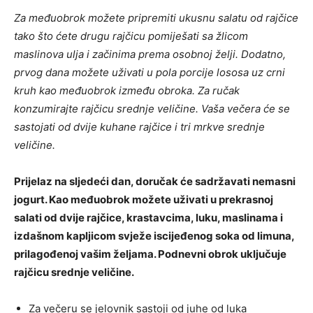
Za međuobrok možete pripremiti ukusnu salatu od rajčice
tako što ćete drugu rajčicu pomiješati sa žlicom
maslinova ulja i začinima prema osobnoj želji. Dodatno,
prvog dana možete uživati ​​u pola porcije lososa uz crni
kruh kao međuobrok između obroka. Za ručak
konzumirajte rajčicu srednje veličine. Vaša večera će se
sastojati od dvije kuhane rajčice i tri mrkve srednje
veličine.
Prijelaz na sljedeći dan, doručak će sadržavati nemasni
jogurt. Kao međuobrok možete uživati ​​u prekrasnoj
salati od dvije rajčice, krastavcima, luku, maslinama i
izdašnom kapljicom svježe iscijeđenog soka od limuna,
prilagođenoj vašim željama. Podnevni obrok uključuje
rajčicu srednje veličine.
Za večeru se jelovnik sastoji od juhe od luka