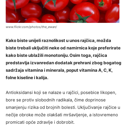
www.flickr.com/photos/the_ewan/
Kako biste unijeli raznolikost u unos rajčica, možda
biste trebali uključiti neke od namirnica koje preferirate
kako biste ublažili monotoniju. Osim toga, rajčica
predstavlja izvanredan dodatak prehrani zbog bogatog
sadržaja vitamina i minerala, poput vitamina A, C, K,
folne kiseline i kalija.
Antioksidansi koji se nalaze u rajčici, posebice likopen,
bore se protiv slobodnih radikala, čime doprinose
smanjenju rizika od brojnih bolesti. Uključivanje rajčice u
nečije obroke može olakšati mršavljenje, a istovremeno
promicati opće zdravlje i dobrobit.