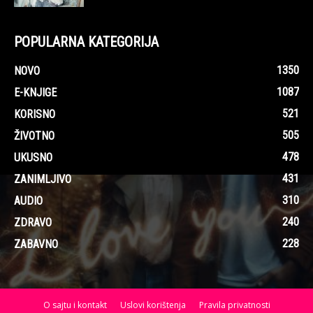
POPULARNA KATEGORIJA
1350
NOVO
1087
E-KNJIGE
521
KORISNO
505
ŽIVOTNO
478
UKUSNO
431
ZANIMLJIVO
310
AUDIO
240
ZDRAVO
228
ZABAVNO
O sajtu i kontakt
Uslovi korištenja
Pravila privatnosti