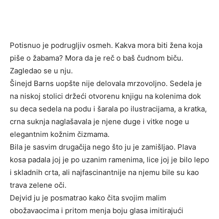
Potisnuo je podrugljiv osmeh. Kakva mora biti žena koja
piše o žabama? Mora da je reč o baš čudnom biču.
Zagledao se u nju.
Šinejd Barns uopšte nije delovala mrzovoljno. Sedela je
na niskoj stolici držeći otvorenu knjigu na kolenima dok
su deca sedela na podu i šarala po ilustracijama, a kratka,
crna suknja naglašavala je njene duge i vitke noge u
elegantnim kožnim čizmama.
Bila je sasvim drugačija nego što ju je zamišljao. Plava
kosa padala joj je po uzanim ramenima, lice joj je bilo lepo
i skladnih crta, ali najfascinantnije na njemu bile su kao
trava zelene oči.
Dejvid ju je posmatrao kako čita svojim malim
obožavaocima i pritom menja boju glasa imitirajući