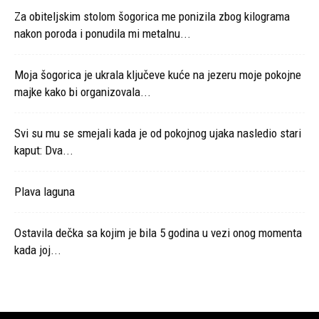
Za obiteljskim stolom šogorica me ponizila zbog kilograma
nakon poroda i ponudila mi metalnu...
Moja šogorica je ukrala ključeve kuće na jezeru moje pokojne
majke kako bi organizovala...
Svi su mu se smejali kada je od pokojnog ujaka nasledio stari
kaput: Dva...
Plava laguna
Ostavila dečka sa kojim je bila 5 godina u vezi onog momenta
kada joj...