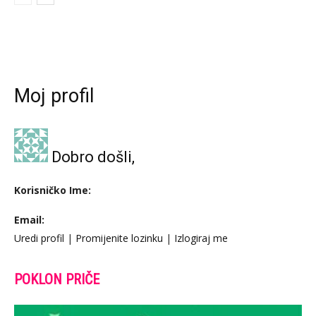
Moj profil
Dobro došli,
Korisničko Ime:
Email:
Uredi profil
|
Promijenite lozinku
|
Izlogiraj me
POKLON PRIČE