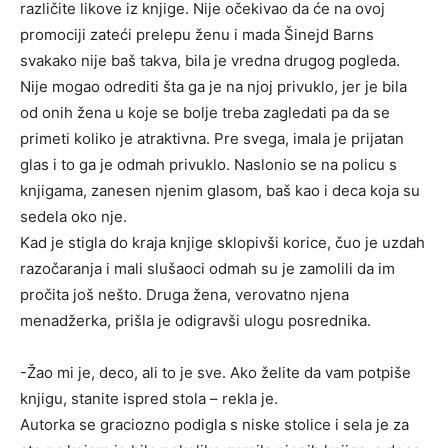
različite likove iz knjige. Nije očekivao da će na ovoj
promociji zateći prelepu ženu i mada Šinejd Barns
svakako nije baš takva, bila je vredna drugog pogleda.
Nije mogao odrediti šta ga je na njoj privuklo, jer je bila
od onih žena u koje se bolje treba zagledati pa da se
primeti koliko je atraktivna. Pre svega, imala je prijatan
glas i to ga je odmah privuklo. Naslonio se na policu s
knjigama, zanesen njenim glasom, baš kao i deca koja su
sedela oko nje.
Kad je stigla do kraja knjige sklopivši korice, čuo je uzdah
razočaranja i mali slušaoci odmah su je zamolili da im
pročita još nešto. Druga žena, verovatno njena
menadžerka, prišla je odigravši ulogu posrednika.
-Žao mi je, deco, ali to je sve. Ako želite da vam potpiše
knjigu, stanite ispred stola – rekla je.
Autorka se graciozno podigla s niske stolice i sela je za