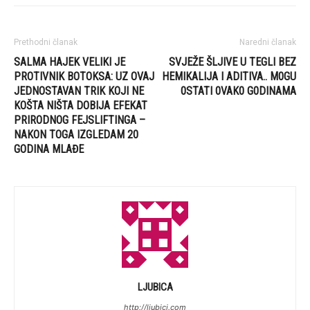
Prethodni članak
Naredni članak
SALMA HAJEK VELIKI JE
SVJEŽE ŠLJIVE U TEGLI BEZ
PROTIVNIK BOTOKSA: UZ OVAJ
HEMIKALIJA I ADITIVA.. M0GU
JEDNOSTAVAN TRIK KOJI NE
0STATI 0VAK0 G0DINAMA
KOŠTA NIŠTA DOBIJA EFEKAT
PRIRODNOG FEJSLIFTINGA –
NAKON TOGA IZGLEDAM 20
GODINA MLAĐE
LJUBICA
http://ljubici.com