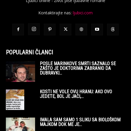
Ljubici online - Život piše ljubavne romane
Kontaktirajte nas:
ljubici.com
POPULARNI ČLANCI
POSLE MARINKOVE SMRTI SAZNALO SE
ZAŠTO JE DOKTORIMA ZABRANIO DA
DUBRAVKI...
KOSTI NE VOLE OVU HRANU: AKO OVO
JEDETE, BOL JE JAČI,...
IMALA SAM SAMO 1 SLIKU SA BIOLOŠKOM
MAJKOM DOK ME JE...