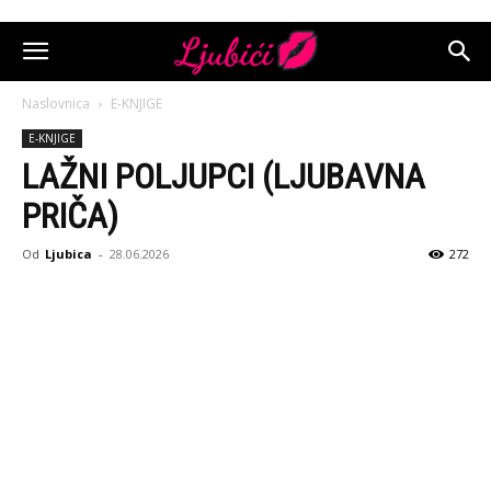
Naslovnica
E-KNJIGE
E-KNJIGE
LAŽNI POLJUPCI (LJUBAVNA
PRIČA)
Od
Ljubica
-
28.06.2026
272