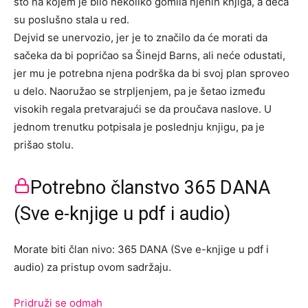
sto na kojem je bilo nekoliko gomila njenih knjiga, a deca
su poslušno stala u red.
Dejvid se unervozio, jer je to značilo da će morati da
sačeka da bi popričao sa Šinejd Barns, ali neće odustati,
jer mu je potrebna njena podrška da bi svoj plan sproveo
u delo. Naoružao se strpljenjem, pa je šetao između
visokih regala pretvarajući se da proučava naslove. U
jednom trenutku potpisala je poslednju knjigu, pa je
prišao stolu.
Potrebno članstvo 365 DANA
(Sve e-knjige u pdf i audio)
Morate biti član nivo: 365 DANA (Sve e-knjige u pdf i
audio) za pristup ovom sadržaju.
Pridruži se odmah