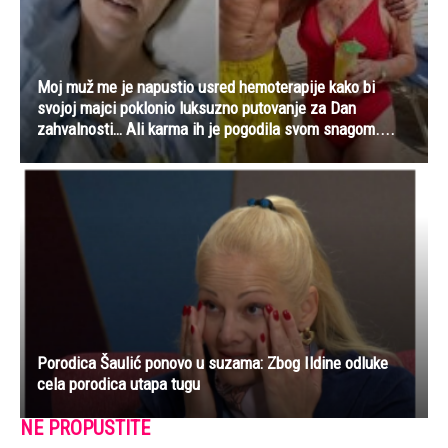
Moj muž me je napustio usred hemoterapije kako bi
svojoj majci poklonio luksuzno putovanje za Dan
zahvalnosti… Ali karma ih je pogodila svom snagom....
Porodica Šaulić ponovo u suzama: Zbog Ildine odluke
cela porodica utapa tugu
NE PROPUSTITE