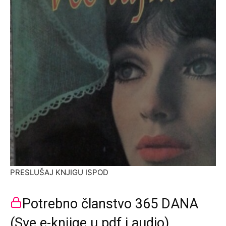
PRESLUŠAJ KNJIGU ISPOD
Potrebno članstvo 365 DANA
(Sve e-knjige u pdf i audio)