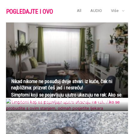
POGLEDAJTE I OVO
All
AUDIO
Više
Nikad nikome ne posuđuj dvije stvari iz kuće, čak ni
najbližima: prizvat ćeš jad i nesreću!
Simptomi koji se pojavljuju ujutro ukazuju na rak: Ako se
probudite s ovim stanjem, odmah posjetite ljekara