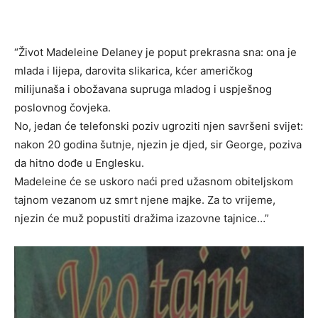
“Život Madeleine Delaney je poput prekrasna sna: ona je
mlada i lijepa, darovita slikarica, kćer američkog
milijunaša i obožavana supruga mladog i uspješnog
poslovnog čovjeka.
No, jedan će telefonski poziv ugroziti njen savršeni svijet:
nakon 20 godina šutnje, njezin je djed, sir George, poziva
da hitno dođe u Englesku.
Madeleine će se uskoro naći pred užasnom obiteljskom
tajnom vezanom uz smrt njene majke. Za to vrijeme,
njezin će muž popustiti dražima izazovne tajnice…”