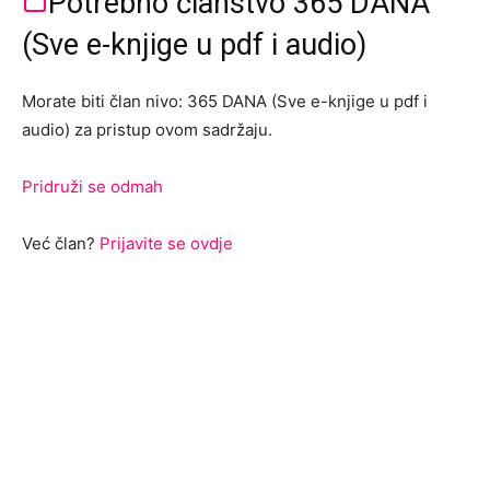
Potrebno članstvo 365 DANA
(Sve e-knjige u pdf i audio)
Morate biti član nivo: 365 DANA (Sve e-knjige u pdf i
audio) za pristup ovom sadržaju.
Pridruži se odmah
Već član?
Prijavite se ovdje