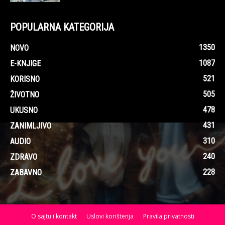
POPULARNA KATEGORIJA
1350
NOVO
1087
E-KNJIGE
521
KORISNO
505
ŽIVOTNO
478
UKUSNO
431
ZANIMLJIVO
310
AUDIO
240
ZDRAVO
228
ZABAVNO
O sajtu i kontakt
Uslovi korištenja
Pravila privatnosti