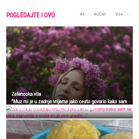
POGLEDAJTE I OVO
All
AUDIO
Više
Zelenooka vila
“Muz mi je u zadnje vrijeme jako cesto govorio kako sam
se jako zapustila a onda mi je ovo uradio…”