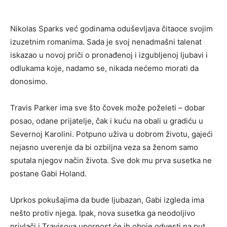
Nikolas Sparks već godinama oduševljava čitaoce svojim
izuzetnim romanima. Sada je svoj nenadmašni talenat
iskazao u novoj priči o pronađenoj i izgubljenoj ljubavi i
odlukama koje, nadamo se, nikada nećemo morati da
donosimo.
Travis Parker ima sve što čovek može poželeti – dobar
posao, odane prijatelje, čak i kuću na obali u gradiću u
Severnoj Karolini. Potpuno uživa u dobrom životu, gajeći
nejasno uverenje da bi ozbiljna veza sa ženom samo
sputala njegov način života. Sve dok mu prva susetka ne
postane Gabi Holand.
Uprkos pokušajima da bude ljubazan, Gabi izgleda ima
nešto protiv njega. Ipak, nova susetka ga neodoljivo
privlači i Travisova upornost će ih oboje odvesti na put