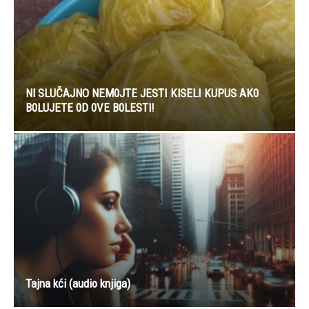
Nl SLUČAJNO NEM0JTE JESTI KlSELI KUPUS AK0
B0LUJETE 0D 0VE B0LESTl!
Tajna kći (audio knjiga)