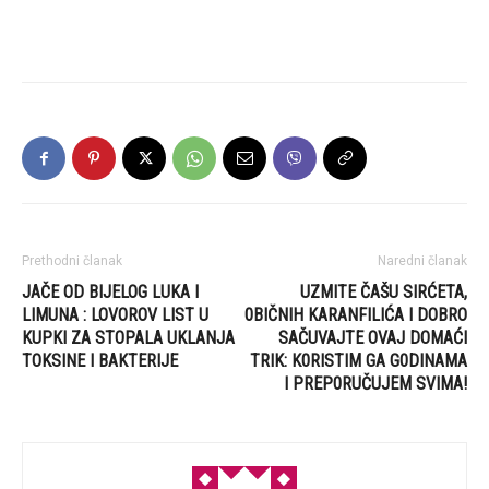
Prethodni članak
Naredni članak
JAČE OD BIJELOG LUKA I
UZMITE ČAŠU SIRĆETA,
LIMUNA : LOVOROV LIST U
0BIČNIH KARANFILIĆA I DOBRO
KUPKI ZA STOPALA UKLANJA
SAČUVAJTE OVAJ DOMAĆI
TOKSINE I BAKTERIJE
TRIK: K0RISTIM GA G0DINAMA
I PREP0RUČUJEM SVIMA!