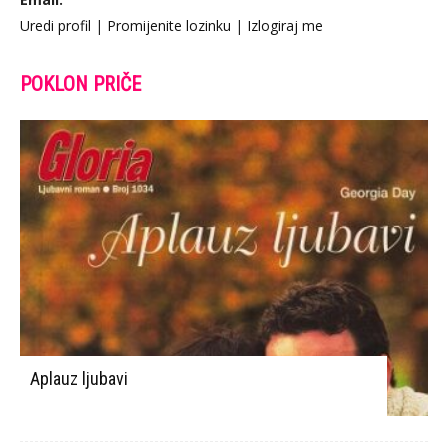
Uredi profil
|
Promijenite lozinku
|
Izlogiraj me
POKLON PRIČE
Aplauz ljubavi