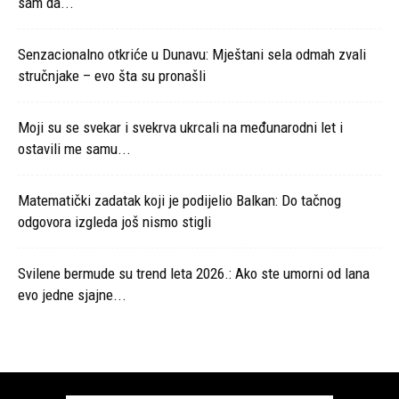
sam da...
Senzacionalno otkriće u Dunavu: Mještani sela odmah zvali
stručnjake – evo šta su pronašli
Moji su se svekar i svekrva ukrcali na međunarodni let i
ostavili me samu...
Matematički zadatak koji je podijelio Balkan: Do tačnog
odgovora izgleda još nismo stigli
Svilene bermude su trend leta 2026.: Ako ste umorni od lana
evo jedne sjajne...