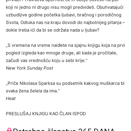
koji ni jedno ni drugo nisu mogli predvideti. Obuhvatajući
uzbudljive godine početka ljubavi, bračnog i porodičnog
života, Odluka nas na kraju dovodi do najbolnijeg pitanja –
dokle treba ići da bi se održala nada u ljubav?
„S vremena na vreme naiđete na sjajnu knjigu koja na prvi
pogled izgleda kao mnoge druge, ali kada je pročitate,
začudi vas vrednošću koju u sebi krije.“
New York Sunday Post
„Priče Nikolasa Sparksa su podsetnik kakvog muškarca bi
svaka žena želela da ima.“
Heat
PRESLUŠAJ KNJIGU KAO ČLAN ISPOD