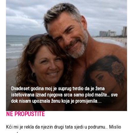
Dvadeset godina moj je suprug tvrdio da je žena
istetovirana iznad njegova srca samo plod mašte… sve
dok nisam upoznala ženu koja je promijenila...
NE PROPUSTITE
Kći mi je rekla da njezin drugi tata sjedi u podrumu… Mislio