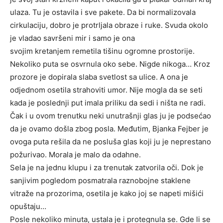
ulaza. Tu je ostavila i sve pakete. Da bi normalizovala
cirkulaciju, dobro je protrljala obraze i ruke. Svuda okolo
je vladao savršeni mir i samo je ona
svojim kretanjem remetila tišinu ogromne prostorije.
Nekoliko puta se osvrnula oko sebe. Nigde nikoga… Kroz
prozore je dopirala slaba svetlost sa ulice. A ona je
odjednom osetila strahoviti umor. Nije mogla da se seti
kada je poslednji put imala priliku da sedi i ništa ne radi.
Čak i u ovom trenutku neki unutrašnji glas ju je podsećao
da je ovamo došla zbog posla. Međutim, Bjanka Fejber je
ovoga puta rešila da ne posluša glas koji ju je neprestano
požurivao. Morala je malo da odahne.
Sela je na jednu klupu i za trenutak zatvorila oči. Dok je
sanjivim pogledom posmatrala raznobojne staklene
vitraže na prozorima, osetila je kako joj se napeti mišići
opuštaju…
Posle nekoliko minuta, ustala je i protegnula se. Gde li se