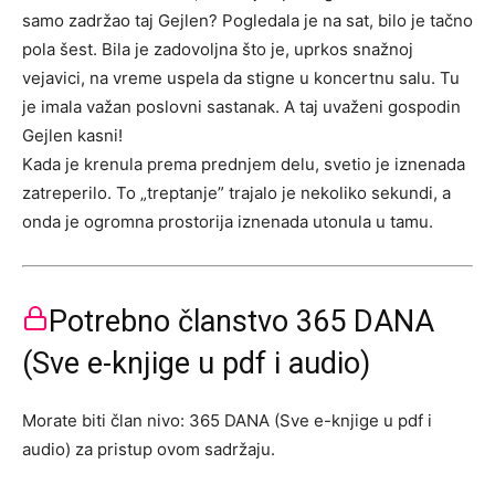
samo zadržao taj Gejlen? Pogledala je na sat, bilo je tačno
pola šest. Bila je zadovoljna što je, uprkos snažnoj
vejavici, na vreme uspela da stigne u koncertnu salu. Tu
je imala važan poslovni sastanak. A taj uvaženi gospodin
Gejlen kasni!
Kada je krenula prema prednjem delu, svetio je iznenada
zatreperilo. To „treptanje” trajalo je nekoliko sekundi, a
onda je ogromna prostorija iznenada utonula u tamu.
Potrebno članstvo 365 DANA
(Sve e-knjige u pdf i audio)
Morate biti član nivo: 365 DANA (Sve e-knjige u pdf i
audio) za pristup ovom sadržaju.