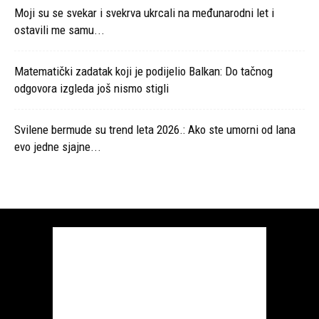
Moji su se svekar i svekrva ukrcali na međunarodni let i
ostavili me samu...
Matematički zadatak koji je podijelio Balkan: Do tačnog
odgovora izgleda još nismo stigli
Svilene bermude su trend leta 2026.: Ako ste umorni od lana
evo jedne sjajne...