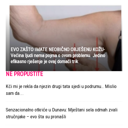
EVO ZAŠTO IMATE NEOBIČNO OBJEŠENU KOŽU-
Većina ljudi nema pojma o ovom problemu. Jedino
efikasno rješenje je ovaj domaći trik
NE PROPUSTITE
Kći mi je rekla da njezin drugi tata sjedi u podrumu… Mislio
sam da...
Senzacionalno otkriće u Dunavu: Mještani sela odmah zvali
stručnjake – evo šta su pronašli