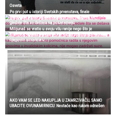
Osveta
Po prvi put u istoriji Svetskih prvenstava, finale
Mundijala dobilo je spektakularni šou: Milijarde su
gledale šta se dešava na poluvremenu
Milijunaš se vratio u svoju vilu ranije nego što je
planirao… a kada je vidio što je kućna pomoćnica radila s
njegovim sinovima u...
AKO VAM SE LED NAKUPLJA U ZAMRZIVAČU, SAMO
UBACITE OVUNAMIRNICU: Nestaće kao rukom odnešen