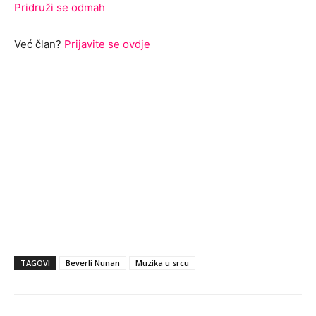
Pridruži se odmah
Već član?
Prijavite se ovdje
TAGOVI
Beverli Nunan
Muzika u srcu