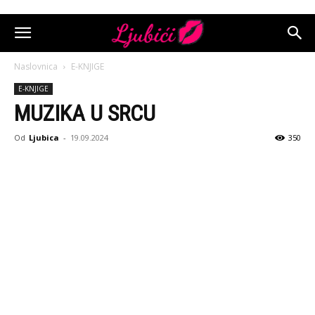
Naslovnica
E-KNJIGE
E-KNJIGE
MUZIKA U SRCU
Od
Ljubica
-
19.09.2024
350