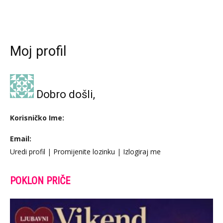
Moj profil
Dobro došli,
Korisničko Ime:
Email:
Uredi profil
|
Promijenite lozinku
|
Izlogiraj me
POKLON PRIČE