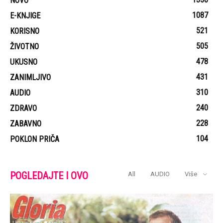
NOVO
1087
E-KNJIGE
521
KORISNO
505
ŽIVOTNO
478
UKUSNO
431
ZANIMLJIVO
310
AUDIO
240
ZDRAVO
228
ZABAVNO
104
POKLON PRIČA
POGLEDAJTE I OVO
All
AUDIO
Više