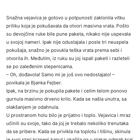
Snažna vejavica je gotovo u potpunosti zaklonila vitku
priliku koja je pokušavala da otvori masivna vrata. Pošto
su devojčine ruke bile pune paketa, nikako nije uspevala
u svojoj nameri. Ipak nije odustajala i posle tri neuspela
pokušaja, snažno je povukla teška vrata prema sebi i
otvorila ih. Međutim, iz ruku su joj ispali paketi i razleteli
se po zaleđenim stepenicama.
– Oh, dođavola! Samo mi je još ovo nedostajalo! –
povikala je Bjanka Fejber.
Ipak, na brzinu je pokupila pakete i celim telom ponovo
gurnula masivno drveno krilo. Kada se našla unutra, sa
olakšanjem je odahnula.
U prostranom holu bilo je prijatno i toplo. Vejavica i mraz
učinili su svoje, tako da joj je trebalo nekoliko trenutaka
da se pribere. Kada se privikla na toplotu i tišinu, skinula
je svoj stari krzneni kaput i okačila ga u plakar odmah kraj